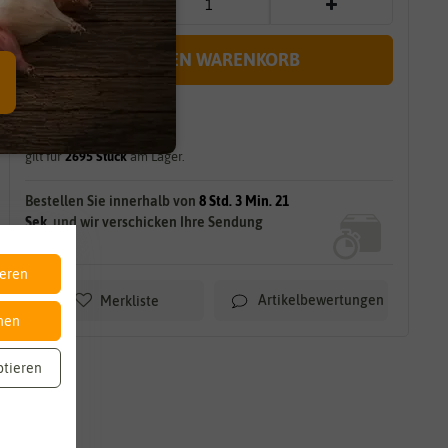
IN DEN WARENKORB
sofort lieferbar
gilt für
2695
Stück
am Lager.
Bestellen Sie innerhalb von
8 Std. 3 Min. 19
Sek.
und wir verschicken Ihre Sendung
HEUTE!
ieren
Artikelbewertungen
Merkliste
nen
ptieren