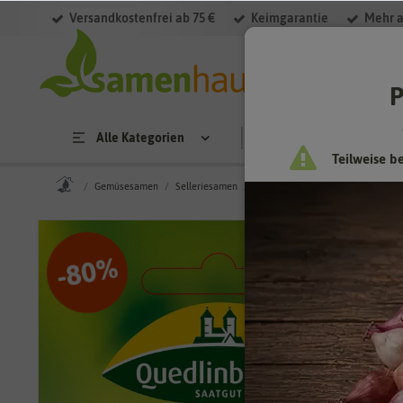
Versandkostenfrei ab 75 €
Keimgarantie
Mehr a
P
Alle Kategorien
Saatgut
Anzucht & 
Teilweise b
Gemüsesamen
Selleriesamen
Schnittselleriesamen
Schnitts
%
80
-