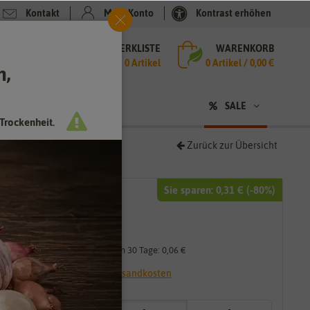
Kontakt
Mein Konto
Kontrast erhöhen
MERKLISTE
WARENKORB
che
0 Artikel
0
Artikel /
0,00 €
h,
n
SALE
Trockenheit.
Zurück zur Übersicht
Sie sparen:
0,31 €
(-
80
%)
0,39 €
0,08 €
*
Niedrigster Preis der letzten 30 Tage:
0,06 €
* inkl. 7% MwSt. zzgl.
Versandkosten