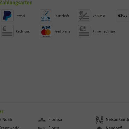
Zahlungsarten
Paypal
Lastschrift
Vorkasse
Rechnung
Kreditkarte
Firmenrechnung
g
er
e Noah
Florissa
Nelson Gard
Greenworld
Flortis
Neudorff