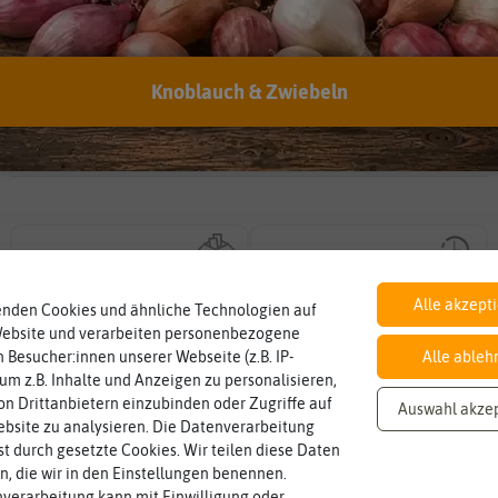
Kann man abgelaufenes Saatgut trotzdem noch
verwenden?
Hersteller:
Quedlinburger Saatgut
Knoblauch & Zwiebeln
Artikelnummer:
476507-qb
EAN:
4014352190902
Inhalt
Haltbarkeit
sollte.
Wie viel ist enthalten
und Pflanzgut sehr gut keimen
0,2 g (reicht für ca. 1 lfm)
min. 01/2024
Zeitpunkt, bis zu dem das Saat-
Alle akzept
enden Cookies und ähnliche Technologien auf
Website und verarbeiten personenbezogene
 Besucher:innen unserer Webseite (z.B. IP-
Alle ableh
Lebensdauer
Fruchtfarbe
mehrjährig.
 um z.B. Inhalte und Anzeigen zu personalisieren,
sie nach dem Reifungsprozess hat.
einjährig, zweijährig oder
einjährig
grün
Die Farbe der reifen Frucht, die
n Drittanbietern einzubinden oder Zugriffe auf
Pflanzen werden kategorisiert in:
Auswahl akze
bsite zu analysieren. Die Datenverarbeitung
rst durch gesetzte Cookies. Wir teilen diese Daten
en, die wir in den Einstellungen benennen.
verarbeitung kann mit Einwilligung oder