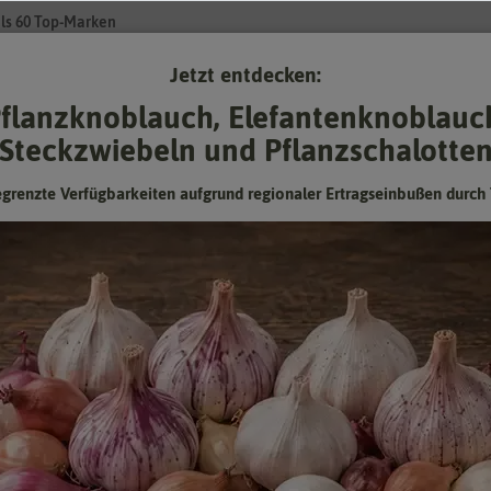
ls 60 Top-Marken
Jetzt entdecken:
Su
flanzknoblauch, Elefantenknoblauc
Steckzwiebeln und Pflanzschalotte
Gartenzubehör
Pflanzgut
Keimsprossen
❤ für Tiere
egrenzte Verfügbarkeiten aufgrund regionaler Ertragseinbußen durch 
ellerie Gewone Snij [MHD 01/2024]
Schnittsellerie Gewone Snij [MHD
01/2024]
Gewone Snij - Pikant-aromatisch
Mindesthaltbarkeitsdatum (MHD) überschritten oder
fast erreicht: