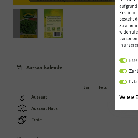
aufgrund 
Zustimmun
besteht d
zu einem 
widerrufe
personen
in unsere
Esse
Aussaatkalender
Zahl
Exte
Jan.
Feb.
Mär.
Apr.
Aussaat
Weitere E
Aussaat Haus
Ernte