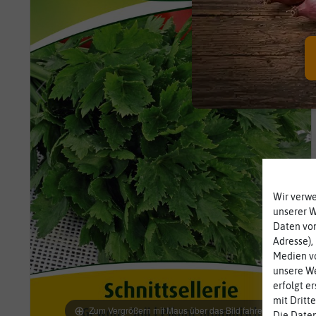
Wir verw
unserer 
Daten von
Adresse),
Medien vo
unsere We
erfolgt e
mit Dritt
Zum Vergrößern mit Maus über das Bild fahren
Die Daten