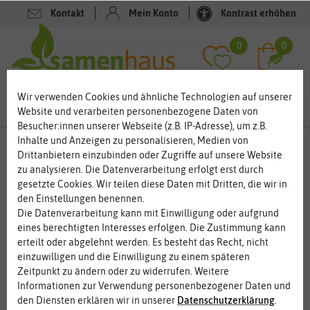
Kontakt
Mein Konto
Kontrast erhöhen
Filter
0
0
Wir verwenden Cookies und ähnliche Technologien auf unserer
Website und verarbeiten personenbezogene Daten von
Besucher:innen unserer Webseite (z.B. IP-Adresse), um z.B.
Inhalte und Anzeigen zu personalisieren, Medien von
Blumensamen
- Stockrosensamen
Drittanbietern einzubinden oder Zugriffe auf unsere Website
zu analysieren. Die Datenverarbeitung erfolgt erst durch
Stockrosen sind die Königinnen der Bauerngärten
gesetzte Cookies. Wir teilen diese Daten mit Dritten, die wir in
In Bauerngärten und naturnahen Gärten sind Stockrosen das
den Einstellungen benennen.
Highlight. Die mächtigen, imposanten Blumen mit ihren bunten
Die Datenverarbeitung kann mit Einwilligung oder aufgrund
Blüten können bis zu zwei Meter hoch werden. Mit ihren
eines berechtigten Interesses erfolgen. Die Zustimmung kann
leuchtenden Farben sind sie schon von weitem zu sehen.
erteilt oder abgelehnt werden. Es besteht das Recht, nicht
Stockrosen lassen sich gut mit anderen Sommerblumen
einzuwilligen und die Einwilligung zu einem späteren
kombinieren und fühlen sich zwischen Rittersporn, Phlox,
Zeitpunkt zu ändern oder zu widerrufen. Weitere
Sonnenblumen und Rosen wohl. Unglaublich ist die
Informationen zur Verwendung personenbezogener Daten und
Sortenvielfalt der prächtigen Sommerblumen.
den Diensten erklären wir in unserer
Daten­schutz­erklärung
.