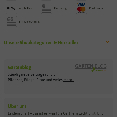
Apple Pay
Rechnung
Kreditkarte
Firmenrechnung
Unsere Shopkategorien & Hersteller
Sämereien
Hersteller
Blumensamen
Gartenblog
Exotische Samen
Arche Noah
Clever Pots
Ständig neue Beiträge rund um
Gemüsesamen
ASB Greenworld
COMPO
Pflanzen, Pflege, Ernte und vieles
mehr...
Gründünger
Keimsprossen
Austrosaat
Culinaris
Kiloware
baza
De Bolster Bio-Samen
Kleintiersaaten
Kräutersamen
Benary
Dobar
Über uns
Loretta-Rasen
Bingenheimer Saatgut
Dürr-Samen
Leidenschaft – das ist es, was fürs Gärtnern wichtig ist. Und
Obstsamen