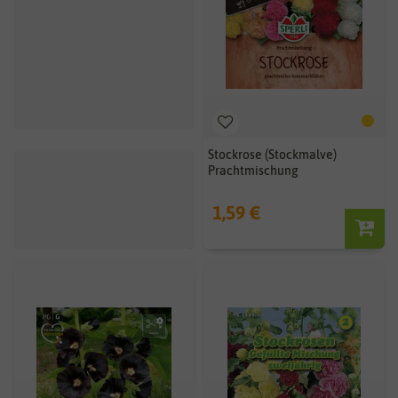
Adonisröschen Adonis
Stockrose (Stockmalve)
Aestivalis
Prachtmischung
1,69 €
1,59 €