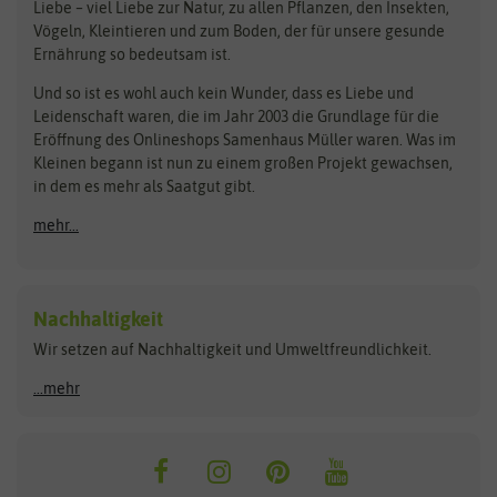
Liebe – viel Liebe zur Natur, zu allen Pflanzen, den Insekten,
Pilzbrut
BioBalu
elho
Vögeln, Kleintieren und zum Boden, der für unsere gesunde
Rasensamen
Ernährung so bedeutsam ist.
Bionana
Eschenfelder
Steckzwiebeln
Zimmer & Kübelpflanzen
Und so ist es wohl auch kein Wunder, dass es Liebe und
BIOWOL
Feldsaaten Freudenberger
Kataloge
Leidenschaft waren, die im Jahr 2003 die Grundlage für die
Blumicorn
Fertil
Schnäppchen
Eröffnung des Onlineshops Samenhaus Müller waren. Was im
Kleinen begann ist nun zu einem großen Projekt gewachsen,
Bûten Birds
Flora Elite
Anzucht & Gartenzubehör
in dem es mehr als Saatgut gibt.
Bûten Home
Flora Elite Blumenzwiebeln
mehr...
Anzuchtschalen
Buzzy Seeds
Flora Fantastica
Anzuchttöpfe
Buzzy Gifts
Florex
Folien, Vliese und Netze
Growblocks, Erde & Dünger
Carl Pabst
Nachhaltigkeit
Heizmatte & Heizkabel
Wir setzen auf Nachhaltigkeit und Umweltfreundlichkeit.
Florissa
Hortitops
Kokos-Quelltabletten
Zimmergewächshaus
Flortis
Jansen Zaden
...mehr
FLORTUS
Jiffy
Gemüsesamen
Franchi Sementi
JUB Holland
Bohnen & Erbsen
Frankonia Samen
Kent & Stowe