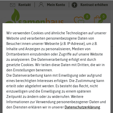
Kontakt
Mein Konto
Kontrast erhöhen
Filter
0
0
Wir verwenden Cookies und ähnliche Technologien auf unserer
Website und verarbeiten personenbezogene Daten von
Besucher:innen unserer Webseite (z.B. IP-Adresse), um z.B.
Inhalte und Anzeigen zu personalisieren, Medien von
Chinakohlsamen – Saatgut für einen
Drittanbietern einzubinden oder Zugriffe auf unsere Website
Neuling
zu analysieren. Die Datenverarbeitung erfolgt erst durch
gesetzte Cookies. Wir teilen diese Daten mit Dritten, die wir in
All zu lange gibt es den Chinakohl in Deutschland noch nicht.
den Einstellungen benennen.
Der frische, leckere Geschmack hat ihn aber schnell populär
Die Datenverarbeitung kann mit Einwilligung oder aufgrund
gemacht. Dabei ist der Chinakohl sehr bekömmlich, mild und
eines berechtigten Interesses erfolgen. Die Zustimmung kann
gesund. Im eigenen Garten lässt er sich gut kultivieren, denn der
erteilt oder abgelehnt werden. Es besteht das Recht, nicht
Chinakohl benötigt nicht so viel Pflege wie andere Kohlsorten.
einzuwilligen und die Einwilligung zu einem späteren
Im kühlen Keller hält sich der Kohl fast über den ganzen Winter
Zeitpunkt zu ändern oder zu widerrufen. Weitere
und ist eine tolle Ergänzung für den winterlichen Speiseplan.
Informationen zur Verwendung personenbezogener Daten und
den Diensten erklären wir in unserer
Daten­schutz­erklärung
.