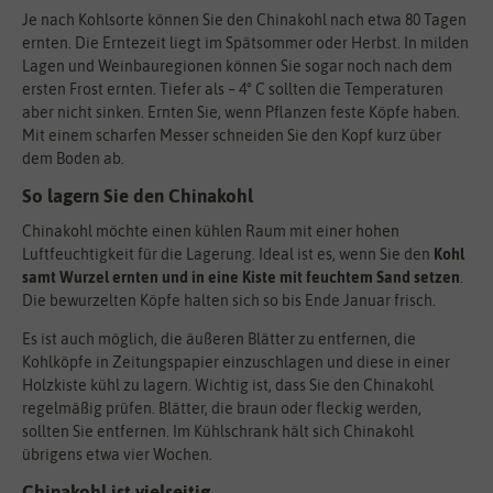
Je nach Kohlsorte können Sie den Chinakohl nach etwa 80 Tagen
ernten. Die Erntezeit liegt im Spätsommer oder Herbst. In milden
Lagen und Weinbauregionen können Sie sogar noch nach dem
ersten Frost ernten. Tiefer als – 4° C sollten die Temperaturen
aber nicht sinken. Ernten Sie, wenn Pflanzen feste Köpfe haben.
Mit einem scharfen Messer schneiden Sie den Kopf kurz über
dem Boden ab.
So lagern Sie den Chinakohl
Chinakohl möchte einen kühlen Raum mit einer hohen
Luftfeuchtigkeit für die Lagerung. Ideal ist es, wenn Sie den
Kohl
samt Wurzel ernten und in eine Kiste mit feuchtem Sand setzen
.
Die bewurzelten Köpfe halten sich so bis Ende Januar frisch.
Es ist auch möglich, die äußeren Blätter zu entfernen, die
Kohlköpfe in Zeitungspapier einzuschlagen und diese in einer
Holzkiste kühl zu lagern. Wichtig ist, dass Sie den Chinakohl
regelmäßig prüfen. Blätter, die braun oder fleckig werden,
sollten Sie entfernen. Im Kühlschrank hält sich Chinakohl
übrigens etwa vier Wochen.
Chinakohl ist vielseitig