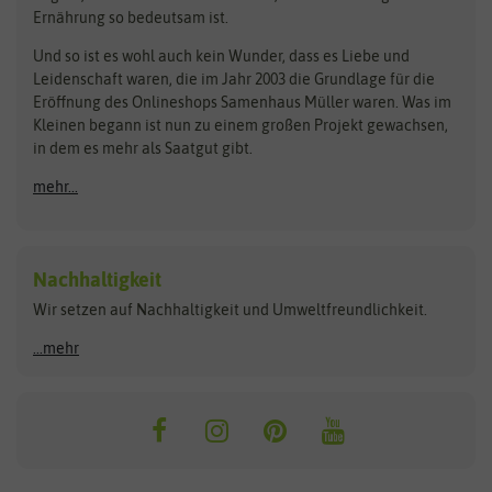
Rasensamen
Ernährung so bedeutsam ist.
Bionana
Eschenfelder
Steckzwiebeln
Zimmer & Kübelpflanzen
Und so ist es wohl auch kein Wunder, dass es Liebe und
BIOWOL
Feldsaaten Freudenberger
Kataloge
Leidenschaft waren, die im Jahr 2003 die Grundlage für die
Blumicorn
Fertil
Schnäppchen
Eröffnung des Onlineshops Samenhaus Müller waren. Was im
Kleinen begann ist nun zu einem großen Projekt gewachsen,
Bûten Birds
Flora Elite
Anzucht & Gartenzubehör
in dem es mehr als Saatgut gibt.
Bûten Home
Flora Elite Blumenzwiebeln
mehr...
Anzuchtschalen
Buzzy Seeds
Flora Fantastica
Anzuchttöpfe
Buzzy Gifts
Florex
Folien, Vliese und Netze
Growblocks, Erde & Dünger
Carl Pabst
Nachhaltigkeit
Heizmatte & Heizkabel
Wir setzen auf Nachhaltigkeit und Umweltfreundlichkeit.
Florissa
Hortitops
Kokos-Quelltabletten
Zimmergewächshaus
Flortis
Jansen Zaden
...mehr
FLORTUS
Jiffy
Gemüsesamen
Franchi Sementi
JUB Holland
Bohnen & Erbsen
Frankonia Samen
Kent & Stowe
Gurkensamen
Kohlsamen
Garland
Kiepenkerl