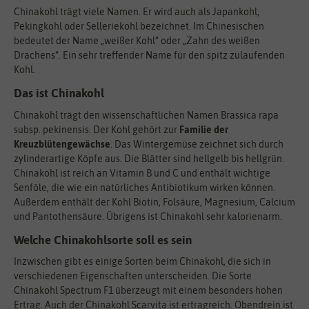
Chinakohl trägt viele Namen. Er wird auch als Japankohl,
Pekingkohl oder Selleriekohl bezeichnet. Im Chinesischen
bedeutet der Name „weißer Kohl“ oder „Zahn des weißen
Drachens“. Ein sehr treffender Name für den spitz zulaufenden
Kohl.
Das ist Chinakohl
Chinakohl trägt den wissenschaftlichen Namen Brassica rapa
subsp. pekinensis. Der Kohl gehört zur
Familie der
Kreuzblütengewächse
. Das Wintergemüse zeichnet sich durch
zylinderartige Köpfe aus. Die Blätter sind hellgelb bis hellgrün.
Chinakohl ist reich an Vitamin B und C und enthält wichtige
Senföle, die wie ein natürliches Antibiotikum wirken können.
Außerdem enthält der Kohl Biotin, Folsäure, Magnesium, Calcium
und Pantothensäure. Übrigens ist Chinakohl sehr kalorienarm.
Welche Chinakohlsorte soll es sein
Inzwischen gibt es einige Sorten beim Chinakohl, die sich in
verschiedenen Eigenschaften unterscheiden. Die Sorte
Chinakohl Spectrum F1 überzeugt mit einem besonders hohen
Ertrag. Auch der Chinakohl Scarvita ist ertragreich. Obendrein ist