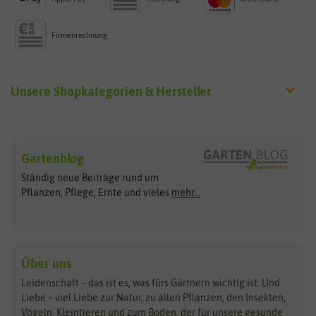
Firmenrechnung
Unsere Shopkategorien & Hersteller
Sämereien
Hersteller
Blumensamen
Gartenblog
Exotische Samen
Arche Noah
Clever Pots
Ständig neue Beiträge rund um
Gemüsesamen
ASB Greenworld
COMPO
Pflanzen, Pflege, Ernte und vieles
mehr...
Gründünger
Keimsprossen
Austrosaat
Culinaris
Kiloware
baza
De Bolster Bio-Samen
Kleintiersaaten
Kräutersamen
Benary
Dobar
Über uns
Loretta-Rasen
Bingenheimer Saatgut
Dürr-Samen
Leidenschaft – das ist es, was fürs Gärtnern wichtig ist. Und
Obstsamen
Liebe – viel Liebe zur Natur, zu allen Pflanzen, den Insekten,
Pilzbrut
BioBalu
elho
Vögeln, Kleintieren und zum Boden, der für unsere gesunde