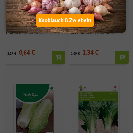
Knoblauch & Zwiebeln
Chinakohl Cantoner
BIO Chinakohl Cantoner
0,64 €
1,34 €
1,29 €
2,69 €