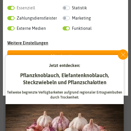
Essenziell
Statistik
Zahlungsdienstleister
Marketing
Externe Medien
Funktional
15 Ergebnisse
gefunden in Chinakohlsamen
Weitere Einstellungen
Alle akzeptieren
Jetzt entdecken:
-50%
BIO
Alle ablehnen
-50%
Pflanzknoblauch, Elefantenknoblauch,
Steckzwiebeln und Pflanzschalotten
Auswahl akzeptieren
Teilweise begrenzte Verfügbarkeiten aufgrund regionaler Ertragseinbußen
durch Trockenheit.