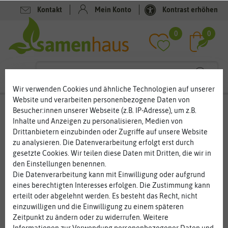
Kontakt
Mein Konto
Kontrast erhöhen
Filter
0
0
Wir verwenden Cookies und ähnliche Technologien auf unserer
Website und verarbeiten personenbezogene Daten von
Gemüsesamen
/ Rübensamen
Besucher:innen unserer Webseite (z.B. IP-Adresse), um z.B.
Inhalte und Anzeigen zu personalisieren, Medien von
Rüben – kleines Gemüse mit großer Wirkung
Drittanbietern einzubinden oder Zugriffe auf unsere Website
zu analysieren. Die Datenverarbeitung erfolgt erst durch
Rüben stehen seit einigen Jahrhunderten auf dem Tisch.
gesetzte Cookies. Wir teilen diese Daten mit Dritten, die wir in
Inzwischen gibt es viele verschiedene Sorten, die von der
den Einstellungen benennen.
Mairübe bis zur Steckrübe reichen. Den Rübensamen für Ihren
... mehr lesen
Die Datenverarbeitung kann mit Einwilligung oder aufgrund
Garten finden Sie in unserem großen Angebot. Dabei darf es
eines berechtigten Interesses erfolgen. Die Zustimmung kann
ruhig ein Rübchen mehr sein, denn das Wurzelgemüse hat es in
erteilt oder abgelehnt werden. Es besteht das Recht, nicht
sich. Rübensamen können Sie vom zeitigen Frühjahr bis zum
einzuwilligen und die Einwilligung zu einem späteren
Herbstanfang in den Boden bringen. Das Gemüse lässt sich
Zeitpunkt zu ändern oder zu widerrufen. Weitere
vielfältig verwenden.
Informationen zur Verwendung personenbezogener Daten und