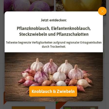
Jetzt entdecken:
Herbstrüben
Steckrüben
Pflanzknoblauch, Elefantenknoblauch,
Steckzwiebeln und Pflanzschalotten
Teilweise begrenzte Verfügbarkeiten aufgrund regionaler Ertragseinbußen
durch Trockenheit.
115 Ergebnisse
gefunden in Rübensamen
Knoblauch & Zwiebeln
-50%
BIO
-50%