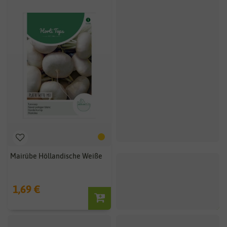
Mairübe Höllandische Weiße
Steckrübe Grünköpfige gelbe
Wilhelmsburger
1,69 €
0,79 €