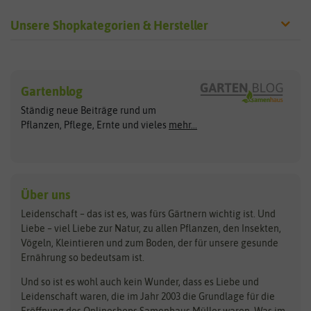
Unsere Shopkategorien & Hersteller
Sämereien
Hersteller
Blumensamen
Gartenblog
Exotische Samen
Arche Noah
Clever Pots
Ständig neue Beiträge rund um
Gemüsesamen
ASB Greenworld
COMPO
Pflanzen, Pflege, Ernte und vieles
mehr...
Gründünger
Keimsprossen
Austrosaat
Culinaris
Kiloware
baza
De Bolster Bio-Samen
Kleintiersaaten
Kräutersamen
Benary
Dobar
Über uns
Loretta-Rasen
Bingenheimer Saatgut
Dürr-Samen
Leidenschaft – das ist es, was fürs Gärtnern wichtig ist. Und
Obstsamen
Liebe – viel Liebe zur Natur, zu allen Pflanzen, den Insekten,
Pilzbrut
BioBalu
elho
Vögeln, Kleintieren und zum Boden, der für unsere gesunde
Rasensamen
Ernährung so bedeutsam ist.
Bionana
Eschenfelder
Steckzwiebeln
Zimmer & Kübelpflanzen
Und so ist es wohl auch kein Wunder, dass es Liebe und
BIOWOL
Feldsaaten Freudenberger
Kataloge
Leidenschaft waren, die im Jahr 2003 die Grundlage für die
Blumicorn
Fertil
Schnäppchen
Eröffnung des Onlineshops Samenhaus Müller waren. Was im