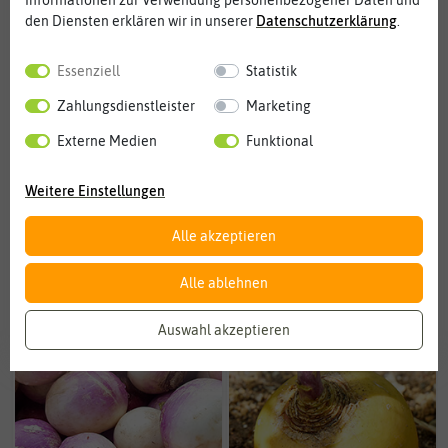
den Diensten erklären wir in unserer
Daten­schutz­erklärung
.
Essenziell
Statistik
Rote Beete
Runkelrüben- & Futterrüben
Zahlungsdienstleister
Marketing
Externe Medien
Funktional
Weitere Einstellungen
Alle akzeptieren
Alle ablehnen
Mairüben
Stielmus
Auswahl akzeptieren