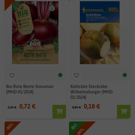
Bio-Rote Beete Storuman
Kohlrübe Steckrübe
[MHD 01/2024]
Wilhelmsburger [MHD
01/2024]
0,72 €
0,18 €
3,59 €
0,89 €
-80%
BIO
-80%