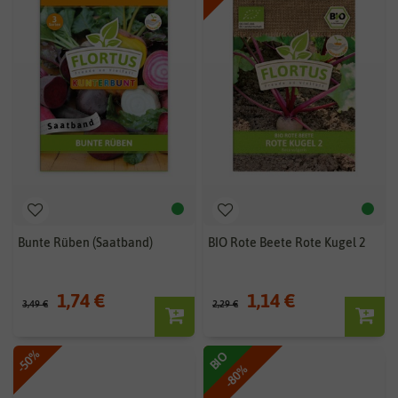
Bunte Rüben (Saatband)
BIO Rote Beete Rote Kugel 2
1,74 €
1,14 €
3,49 €
2,29 €
-50%
BIO
-80%