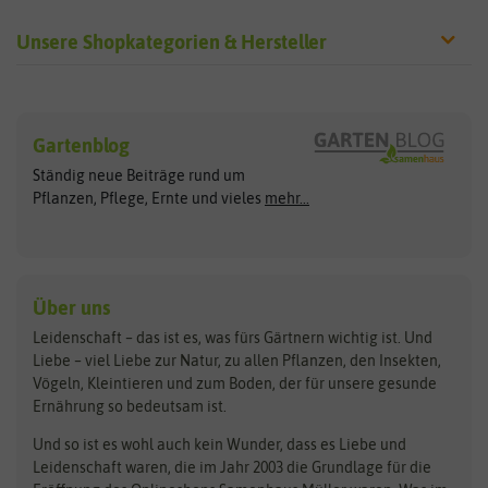
Unsere Shopkategorien & Hersteller
Sämereien
Hersteller
Blumensamen
Gartenblog
Exotische Samen
Arche Noah
Clever Pots
Ständig neue Beiträge rund um
Gemüsesamen
ASB Greenworld
COMPO
Pflanzen, Pflege, Ernte und vieles
mehr...
Gründünger
Keimsprossen
Austrosaat
Culinaris
Kiloware
baza
De Bolster Bio-Samen
Kleintiersaaten
Kräutersamen
Benary
Dobar
Über uns
Loretta-Rasen
Bingenheimer Saatgut
Dürr-Samen
Leidenschaft – das ist es, was fürs Gärtnern wichtig ist. Und
Obstsamen
Liebe – viel Liebe zur Natur, zu allen Pflanzen, den Insekten,
Pilzbrut
BioBalu
elho
Vögeln, Kleintieren und zum Boden, der für unsere gesunde
Rasensamen
Ernährung so bedeutsam ist.
Bionana
Eschenfelder
Steckzwiebeln
Zimmer & Kübelpflanzen
Und so ist es wohl auch kein Wunder, dass es Liebe und
BIOWOL
Feldsaaten Freudenberger
Kataloge
Leidenschaft waren, die im Jahr 2003 die Grundlage für die
Blumicorn
Fertil