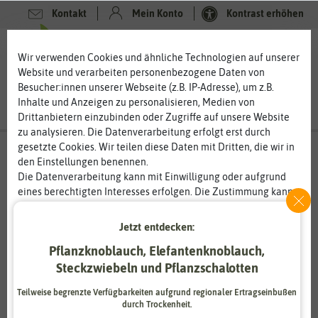
Kontakt
Mein Konto
Kontrast erhöhen
Filter
0
0
Wir verwenden Cookies und ähnliche Technologien auf unserer
Website und verarbeiten personenbezogene Daten von
Besucher:innen unserer Webseite (z.B. IP-Adresse), um z.B.
Inhalte und Anzeigen zu personalisieren, Medien von
Drittanbietern einzubinden oder Zugriffe auf unsere Website
zu analysieren. Die Datenverarbeitung erfolgt erst durch
gesetzte Cookies. Wir teilen diese Daten mit Dritten, die wir in
Keimsprossen
- Brokkolisprossen
den Einstellungen benennen.
Die Datenverarbeitung kann mit Einwilligung oder aufgrund
Keimsprossen Brokkoli – leckere Sprossen vom grünen
Kohl
eines berechtigten Interesses erfolgen. Die Zustimmung kann
erteilt oder abgelehnt werden. Es besteht das Recht, nicht
Brokkoli Keimsprossen gehören zu den gesündesten
einzuwilligen und die Einwilligung zu einem späteren
Jetzt entdecken:
Keimsprossen. Durch die enthaltenen Senföle gelten sie als
Zeitpunkt zu ändern oder zu widerrufen. Weitere
besonders gesund und sollen sogar für die Krebstherapie von
Pflanzknoblauch, Elefantenknoblauch,
Informationen zur Verwendung personenbezogener Daten und
Vorteil sein. Die Keimsprossen des Brokkolis lassen sich leicht
den Diensten erklären wir in unserer
Daten­schutz­erklärung
.
Steckzwiebeln und Pflanzschalotten
anziehen. Bereits nach wenigen Tagen können Sie das leckere
Grün verzehren, wenn die Anzuchtbedingungen stimmen.
Teilweise begrenzte Verfügbarkeiten aufgrund regionaler Ertragseinbußen
Essenziell
Statistik
Brokkoli Keimsprossen können Sie roh oder in zahlreichen
durch Trockenheit.