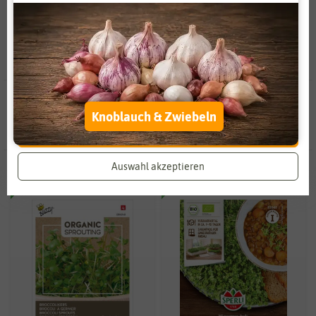
Gerichten verwenden.
Zahlungsdienstleister
Marketing
Externe Medien
Funktional
Weitere Einstellungen
2 Ergebnisse
gefunden in Brokkolisprossen
Alle akzeptieren
Knoblauch & Zwiebeln
Alle ablehnen
Auswahl akzeptieren
BIO
BIO