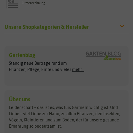
Firmenrechnung
Unsere Shopkategorien & Hersteller
Sämereien
Hersteller
Blumensamen
Gartenblog
Exotische Samen
Arche Noah
Clever Pots
Ständig neue Beiträge rund um
Gemüsesamen
ASB Greenworld
COMPO
Pflanzen, Pflege, Ernte und vieles
mehr...
Gründünger
Keimsprossen
Austrosaat
Culinaris
Kiloware
baza
De Bolster Bio-Samen
Kleintiersaaten
Kräutersamen
Benary
Dobar
Über uns
Loretta-Rasen
Bingenheimer Saatgut
Dürr-Samen
Leidenschaft – das ist es, was fürs Gärtnern wichtig ist. Und
Obstsamen
Liebe – viel Liebe zur Natur, zu allen Pflanzen, den Insekten,
Pilzbrut
BioBalu
elho
Vögeln, Kleintieren und zum Boden, der für unsere gesunde
Rasensamen
Ernährung so bedeutsam ist.
Bionana
Eschenfelder
Steckzwiebeln