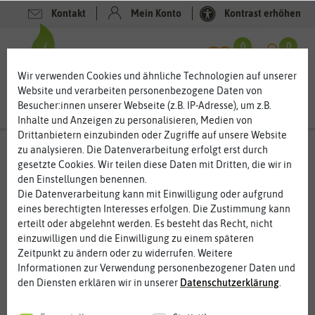
Kontakt
Mein Konto
Kontrast erhöhen
Filter
0
0
Wir verwenden Cookies und ähnliche Technologien auf unserer
Website und verarbeiten personenbezogene Daten von
Besucher:innen unserer Webseite (z.B. IP-Adresse), um z.B.
Inhalte und Anzeigen zu personalisieren, Medien von
Drittanbietern einzubinden oder Zugriffe auf unsere Website
Grüne Tomaten Samen – Saatgut für
zu analysieren. Die Datenverarbeitung erfolgt erst durch
faszinierende Tomaten
gesetzte Cookies. Wir teilen diese Daten mit Dritten, die wir in
den Einstellungen benennen.
Mit grünen Tomaten sind keine unreifen Tomaten gemeint. Es
Die Datenverarbeitung kann mit Einwilligung oder aufgrund
gibt inzwischen tatsächlich einige Tomatensorten, die grün
eines berechtigten Interesses erfolgen. Die Zustimmung kann
ausreifen. Oft sind die Früchte gestreift oder gesprenkelt. Grüne
erteilt oder abgelehnt werden. Es besteht das Recht, nicht
Tomaten schmecken oft sehr fruchtig und frisch. Obwohl grüne
einzuwilligen und die Einwilligung zu einem späteren
Tomatensorten uns etwas fremd erscheinen, sind sie keine
Zeitpunkt zu ändern oder zu widerrufen. Weitere
Seltenheit. Viele wilde Tomaten reifen grün aus. Der Grund dafür
Informationen zur Verwendung personenbezogener Daten und
ist der fehlende Farbstoff. Das macht die Tomaten aber nicht
den Diensten erklären wir in unserer
Daten­schutz­erklärung
.
weniger interessant und schmackhaft.