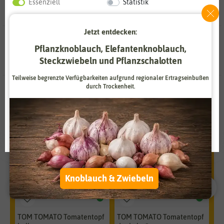
Essenziell
Statistik
Zahlungsdienstleister
Marketing
Jetzt entdecken:
Externe Medien
Funktional
3 Ergebnisse
gefunden in Grüne Tomaten Samen
Pflanzknoblauch, Elefantenknoblauch,
Steckzwiebeln und Pflanzschalotten
Weitere Einstellungen
Teilweise begrenzte Verfügbarkeiten aufgrund regionaler Ertragseinbußen
Alle akzeptieren
durch Trockenheit.
Unsere Empfehlungen
-30%
-30%
-3
Alle ablehnen
Auswahl akzeptieren
Knoblauch & Zwiebeln
TOM TOMATO Tomatentopf
TOM TOMATO Tomatentopf
T