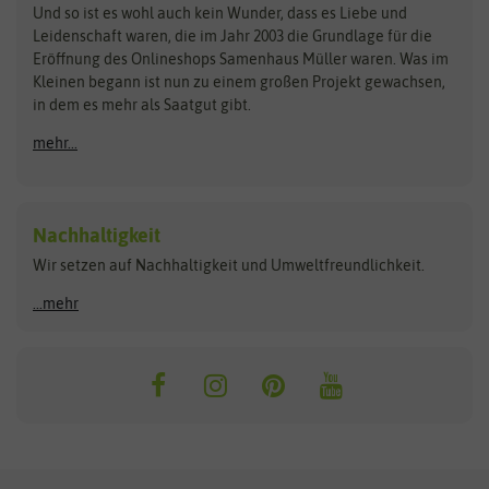
Zimmer & Kübelpflanzen
Und so ist es wohl auch kein Wunder, dass es Liebe und
BIOWOL
Feldsaaten Freudenberger
Kataloge
Leidenschaft waren, die im Jahr 2003 die Grundlage für die
Blumicorn
Fertil
Schnäppchen
Eröffnung des Onlineshops Samenhaus Müller waren. Was im
Kleinen begann ist nun zu einem großen Projekt gewachsen,
Bûten Birds
Flora Elite
Anzucht & Gartenzubehör
in dem es mehr als Saatgut gibt.
Bûten Home
Flora Elite Blumenzwiebeln
mehr...
Anzuchtschalen
Buzzy Seeds
Flora Fantastica
Anzuchttöpfe
Buzzy Gifts
Florex
Folien, Vliese und Netze
Growblocks, Erde & Dünger
Carl Pabst
Nachhaltigkeit
Heizmatte & Heizkabel
Wir setzen auf Nachhaltigkeit und Umweltfreundlichkeit.
Florissa
Hortitops
Kokos-Quelltabletten
Zimmergewächshaus
Flortis
Jansen Zaden
...mehr
FLORTUS
Jiffy
Gemüsesamen
Franchi Sementi
JUB Holland
Bohnen & Erbsen
Frankonia Samen
Kent & Stowe
Gurkensamen
Kohlsamen
Garland
Kiepenkerl
Kürbissamen
Gardissimo
kixx
Lauchsamen