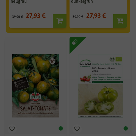
hellgrau
dunkelgrün
bl
27,93 €
27,93 €
39,90 €
39,90 €
39
BIO