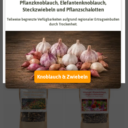
Garten zum Leben erwecken – eine Wohlfühloase für die Sinne.
Pflanzknoblauch, Elefantenknoblauch,
Zahlungsdienstleister
Marketing
Steckzwiebeln und Pflanzschalotten
Externe Medien
Funktional
Teilweise begrenzte Verfügbarkeiten aufgrund regionaler Ertragseinbußen
durch Trockenheit.
Weitere Einstellungen
8 Ergebnisse
gefunden in Mössinger Blütenträume
Alle akzeptieren
Alle ablehnen
Auswahl akzeptieren
Knoblauch & Zwiebeln