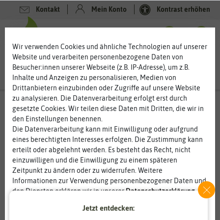
Kontakt
Mein Konto
Kontrast erhöhen
Filter
0
0
Wir verwenden Cookies und ähnliche Technologien auf unserer
Website und verarbeiten personenbezogene Daten von
Besucher:innen unserer Webseite (z.B. IP-Adresse), um z.B.
Inhalte und Anzeigen zu personalisieren, Medien von
Drittanbietern einzubinden oder Zugriffe auf unsere Website
zu analysieren. Die Datenverarbeitung erfolgt erst durch
Blumenwiese
- Mössinger Blütenträume
gesetzte Cookies. Wir teilen diese Daten mit Dritten, die wir in
den Einstellungen benennen.
Felger’s Blütenträume aus Mössingen – ein Meer voller
Die Datenverarbeitung kann mit Einwilligung oder aufgrund
Blüten
eines berechtigten Interesses erfolgen. Die Zustimmung kann
Blumenwiesen haben Hochkonjunktur. Und das nicht nur wegen
erteilt oder abgelehnt werden. Es besteht das Recht, nicht
ihrer Pflegeleichtigkeit. Mit Felger’s Blütenträumen aus
einzuwilligen und die Einwilligung zu einem späteren
Mössingen schaffen Sie eine blühende Insel in Ihrem Garten und
Zeitpunkt zu ändern oder zu widerrufen. Weitere
eine wichtige Nahrungsquelle für Insekten. Die farbenfrohen
Informationen zur Verwendung personenbezogener Daten und
Mischungen für die Blumenwiesen werden bald vom Summen
den Diensten erklären wir in unserer
Daten­schutz­erklärung
.
und Brummen der Insekten ergänzt. Die Blütenträume aus
Jetzt entdecken:
Mössingen sind ganz besondere Blumenmischungen, die Ihren
Essenziell
Statistik