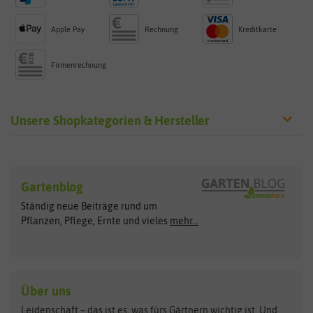
Apple Pay
Rechnung
Kreditkarte
Firmenrechnung
Unsere Shopkategorien & Hersteller
Sämereien
Hersteller
Blumensamen
Gartenblog
Exotische Samen
Arche Noah
Clever Pots
Ständig neue Beiträge rund um
Gemüsesamen
ASB Greenworld
COMPO
Pflanzen, Pflege, Ernte und vieles
mehr...
Gründünger
Keimsprossen
Austrosaat
Culinaris
Kiloware
baza
De Bolster Bio-Samen
Kleintiersaaten
Kräutersamen
Benary
Dobar
Über uns
Loretta-Rasen
Bingenheimer Saatgut
Dürr-Samen
Leidenschaft – das ist es, was fürs Gärtnern wichtig ist. Und