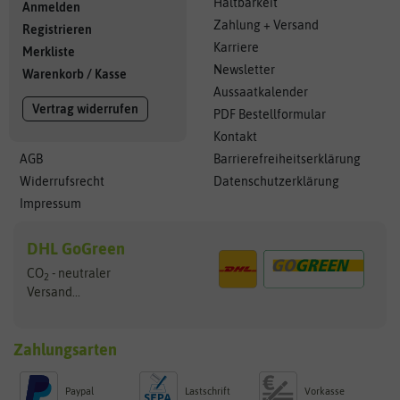
Haltbarkeit
Anmelden
Zahlung + Versand
Registrieren
Karriere
Merkliste
Newsletter
Warenkorb
/
Kasse
Aussaatkalender
Vertrag widerrufen
PDF Bestellformular
Kontakt
AGB
Barrierefreiheitserklärung
Widerrufsrecht
Datenschutzerklärung
Impressum
DHL GoGreen
CO
- neutraler
2
Versand...
Zahlungsarten
Paypal
Lastschrift
Vorkasse