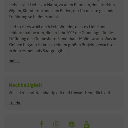
Obstsamen
Liebe – viel Liebe zur Natur, zu allen Pflanzen, den Insekten,
Pilzbrut
BioBalu
elho
Vögeln, Kleintieren und zum Boden, der für unsere gesunde
Rasensamen
Ernährung so bedeutsam ist.
Bionana
Eschenfelder
Steckzwiebeln
Zimmer & Kübelpflanzen
Und so ist es wohl auch kein Wunder, dass es Liebe und
BIOWOL
Feldsaaten Freudenberger
Kataloge
Leidenschaft waren, die im Jahr 2003 die Grundlage für die
Blumicorn
Fertil
Schnäppchen
Eröffnung des Onlineshops Samenhaus Müller waren. Was im
Kleinen begann ist nun zu einem großen Projekt gewachsen,
Bûten Birds
Flora Elite
Anzucht & Gartenzubehör
in dem es mehr als Saatgut gibt.
Bûten Home
Flora Elite Blumenzwiebeln
mehr...
Anzuchtschalen
Buzzy Seeds
Flora Fantastica
Anzuchttöpfe
Buzzy Gifts
Florex
Folien, Vliese und Netze
Growblocks, Erde & Dünger
Carl Pabst
Nachhaltigkeit
Heizmatte & Heizkabel
Wir setzen auf Nachhaltigkeit und Umweltfreundlichkeit.
Florissa
Hortitops
Kokos-Quelltabletten
Zimmergewächshaus
Flortis
Jansen Zaden
...mehr
FLORTUS
Jiffy
Gemüsesamen
Franchi Sementi
JUB Holland
Bohnen & Erbsen