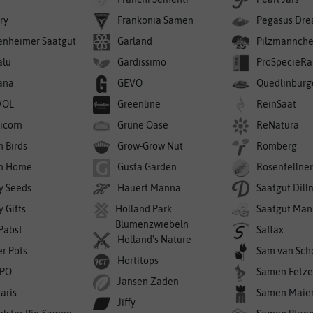
ry
Frankonia Samen
Pegasus Dre
enheimer Saatgut
Garland
Pilzmännch
alu
Gardissimo
ProSpecieRa
ana
GEVO
Quedlinburg
WOL
Greenline
ReinSaat
icorn
Grüne Oase
ReNatura
n Birds
Grow-Grow Nut
Romberg
n Home
Gusta Garden
Rosenfellne
y Seeds
Hauert Manna
Saatgut Dil
 Gifts
Holland Park
Saatgut Man
Blumenzwiebeln
 Pabst
Saflax
Holland's Nature
er Pots
Sam van Sch
Hortitops
PO
Samen Fetze
Jansen Zaden
aris
Samen Maie
Jiffy