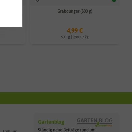
r (18 kg)
Grabdünger (500 g)
4,99 €
500
g
| 9,98 € / kg
Gartenblog
Ständig neue Beiträge rund um
Apple Pay