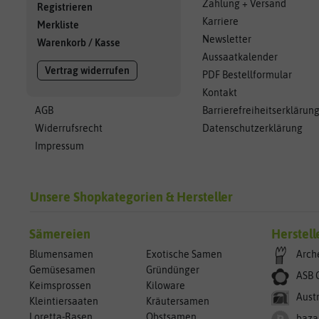
Zahlung + Versand
Registrieren
Karriere
Merkliste
Newsletter
Warenkorb
/
Kasse
Aussaatkalender
Vertrag widerrufen
PDF Bestellformular
Kontakt
AGB
Barrierefreiheitserklärun
Widerrufsrecht
Datenschutzerklärung
Impressum
Unsere Shopkategorien & Hersteller
Sämereien
Herstell
Blumensamen
Exotische Samen
Arch
Gemüsesamen
Gründünger
ASB 
Keimsprossen
Kiloware
Aust
Kleintiersaaten
Kräutersamen
Loretta-Rasen
Obstsamen
baza