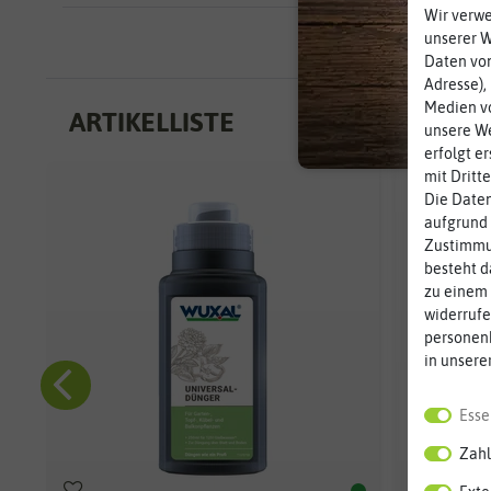
Wir verw
unserer 
Daten von
Adresse),
Medien vo
ARTIKELLISTE
unsere We
erfolgt e
mit Dritt
Die Daten
aufgrund 
Zustimmun
besteht d
zu einem 
widerrufe
personen
in unsere
Esse
Zahl