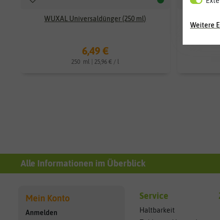
Exte
WUXAL Universaldünger (250 ml)
Weitere E
6,49 €
250
ml
| 25,96 € / l
Alle Informationen im Überblick
Service
Mein Konto
Haltbarkeit
Anmelden