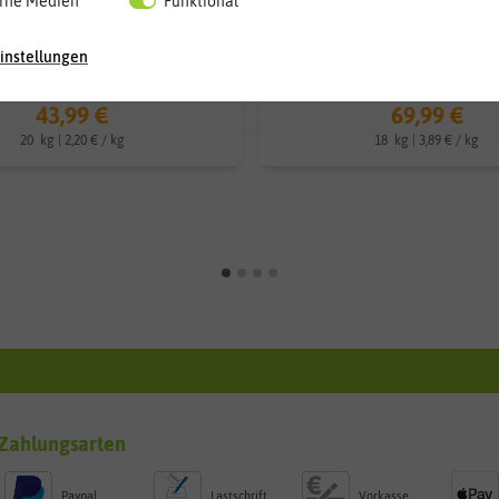
rne Medien
Funktional
Bodenaktivator (20 kg)
Progress Frühlings Rasendünge
instellungen
43,99 €
69,99 €
20
kg
| 2,20 € / kg
18
kg
| 3,89 € / kg
Zahlungsarten
Paypal
Lastschrift
Vorkasse