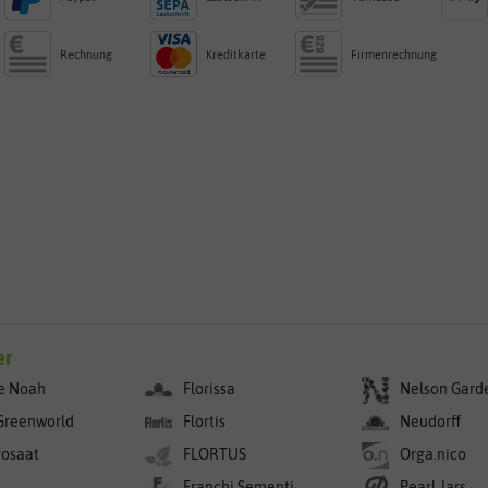
Rechnung
Kreditkarte
Firmenrechnung
g
er
e Noah
Florissa
Nelson Gard
Greenworld
Flortis
Neudorff
rosaat
FLORTUS
Orga.nico
Franchi Sementi
Pearl Jars