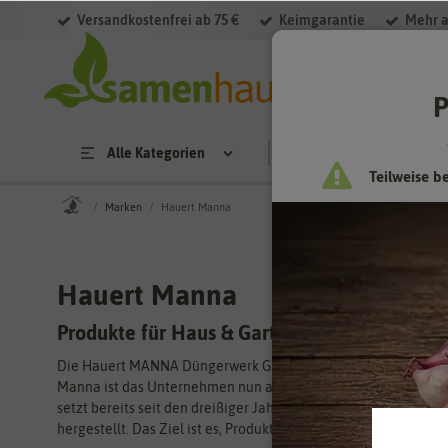
Versandkostenfrei ab 75 €
Keimgarantie
Mehr a
P
Alle Kategorien
Saatgut
Anzucht & 
Teilweise b
Marken
Hauert Manna
Hauert Manna
Produkte für Haus & Garten
Die Hauert MANNA Düngerwerk GmbH ist ein Unternehmen aus d
Manna ist das Unternehmen nun auf dem deutschen Markt etabli
setzt bereits seit den dreißiger Jahren auf biologische Dünge
hergestellt. Das Ziel ist es, Produkte zu entwickeln und herz