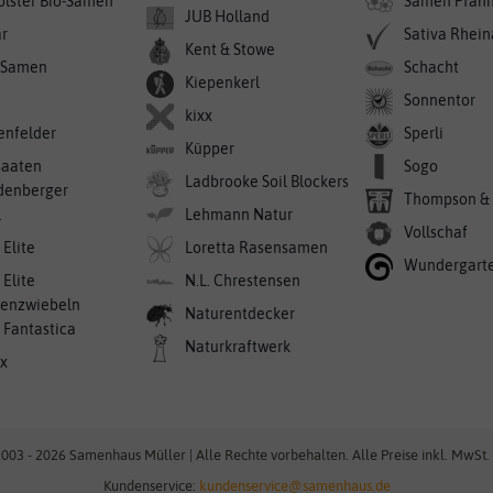
olster Bio-Samen
Samen Pfan
JUB Holland
r
Sativa Rhei
Kent & Stowe
-Samen
Schacht
Kiepenkerl
Sonnentor
kixx
enfelder
Sperli
Küpper
saaten
Sogo
Ladbrooke Soil Blockers
denberger
Thompson &
l
Lehmann Natur
Vollschaf
 Elite
Loretta Rasensamen
Wundergart
 Elite
N.L. Chrestensen
enzwiebeln
Naturentdecker
a Fantastica
Naturkraftwerk
ex
003 - 2026 Samenhaus Müller | Alle Rechte vorbehalten. Alle Preise inkl. MwSt. 
Kundenservice:
kundenservice@samenhaus.de