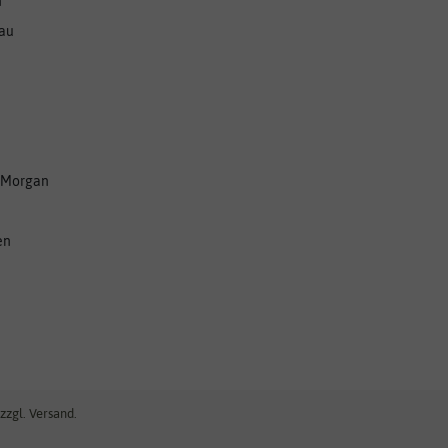
n
nau
 Morgan
en
zzgl. Versand.