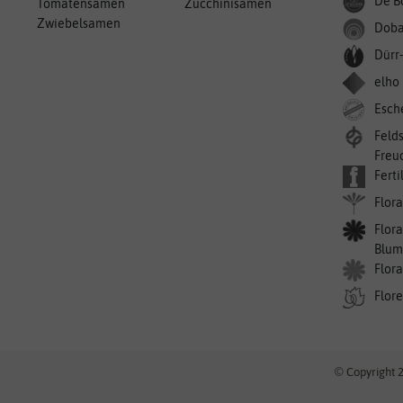
De B
Tomatensamen
Zucchinisamen
Zwiebelsamen
Doba
Dürr
elho
Esch
Feld
Freu
Ferti
Flora
Flora
Blum
Flor
Flor
© Copyright 2