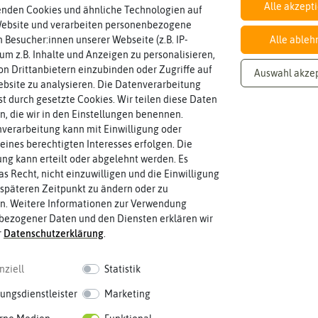
Alle akzept
enden Cookies und ähnliche Technologien auf
Website und verarbeiten personenbezogene
 Besucher:innen unserer Webseite (z.B. IP-
Alle ableh
 um z.B. Inhalte und Anzeigen zu personalisieren,
Knoblauch & Zwiebeln
n Drittanbietern einzubinden oder Zugriffe auf
Auswahl akze
bsite zu analysieren. Die Datenverarbeitung
rst durch gesetzte Cookies. Wir teilen diese Daten
en, die wir in den Einstellungen benennen.
verarbeitung kann mit Einwilligung oder
eines berechtigten Interesses erfolgen. Die
g kann erteilt oder abgelehnt werden. Es
as Recht, nicht einzuwilligen und die Einwilligung
späteren Zeitpunkt zu ändern oder zu
n. Weitere Informationen zur Verwendung
bezogener Daten und den Diensten erklären wir
r
Daten­schutz­erklärung
.
nziell
Statistik
ungsdienstleister
Marketing