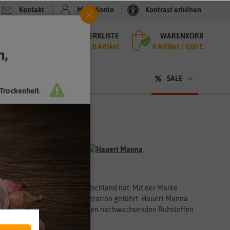
Kontakt
Mein Konto
Kontrast erhöhen
MERKLISTE
WARENKORB
che
0 Artikel
0
Artikel /
0,00 €
h,
n
sen
❤ für Tiere
SALE
Trockenheit.
ochtergesellschaft in Deutschland hat. Mit der Marke
wird bereits von der 12. Generation geführt. Hauert Manna
 werden auf der Basis von lokalen nachwachsenden Rohstoffen