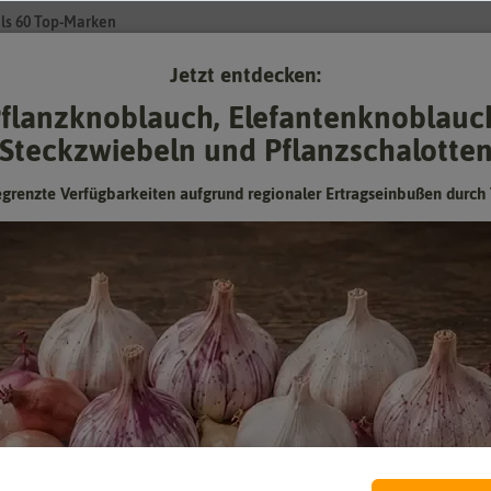
ls 60 Top-Marken
Jetzt entdecken:
Su
flanzknoblauch, Elefantenknoblauc
Steckzwiebeln und Pflanzschalotte
Gartenzubehör
Gründünger & -düngung
Pflanzgut
Keimspros
egrenzte Verfügbarkeiten aufgrund regionaler Ertragseinbußen durch 
er Schweiz, das seit 2018 mit dem Kauf der Manna Düngerwerke eine T
ert. Das inhabergeführte Unternehmen ist bereits seit 1663 tätig und 
mittel. Inzwischen tragen viele Produkte das Bio-Label. Viele Produkte
ustellen, die ökologisches Düngen möglich machen.