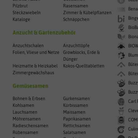
Pilzbrut
Rasensamen
Bena
Steckzwiebeln
Zimmer & Kübelpflanzen
Bing
Kataloge
Schnäppchen
BioB
Anzucht & Gartenzubehör
Bion
Anzuchtschalen
Anzuchttöpfe
BIO
Folien, Vliese und Netze
Growblocks, Erde &
Blum
Dünger
Bûte
Heizmatte & Heizkabel
Kokos-Quelltabletten
Zimmergewächshaus
Bûte
Buzz
Gemüsesamen
Buzzy
Bohnen & Erbsen
Gurkensamen
Carl
Kohlsamen
Kürbissamen
Clev
Lauchsamen
Maissamen
Möhrensamen
Paprikasamen
COM
Radieschensamen
Rettichsamen
Culin
Rübensamen
Salatsamen