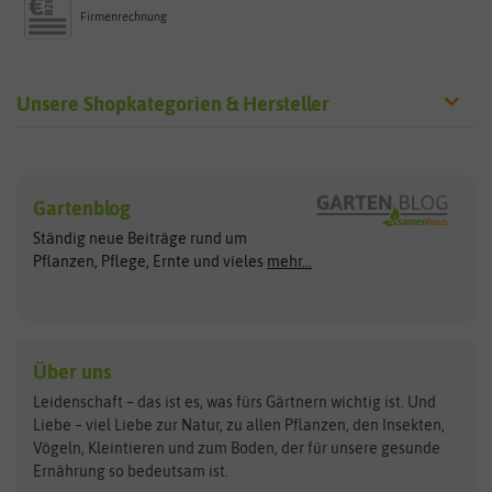
Firmenrechnung
Unsere Shopkategorien & Hersteller
Sämereien
Hersteller
Blumensamen
Gartenblog
Exotische Samen
Arche Noah
Clever Pots
Ständig neue Beiträge rund um
Gemüsesamen
ASB Greenworld
COMPO
Pflanzen, Pflege, Ernte und vieles
mehr...
Gründünger
Keimsprossen
Austrosaat
Culinaris
Kiloware
baza
De Bolster Bio-Samen
Kleintiersaaten
Kräutersamen
Benary
Dobar
Über uns
Loretta-Rasen
Bingenheimer Saatgut
Dürr-Samen
Leidenschaft – das ist es, was fürs Gärtnern wichtig ist. Und
Obstsamen
Liebe – viel Liebe zur Natur, zu allen Pflanzen, den Insekten,
Pilzbrut
BioBalu
elho
Vögeln, Kleintieren und zum Boden, der für unsere gesunde
Rasensamen
Ernährung so bedeutsam ist.
Bionana
Eschenfelder
Steckzwiebeln