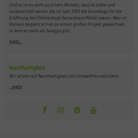
Zimmer & Kübelpflanzen
Und so ist es wohl auch kein Wunder, dass es Liebe und
BIOWOL
Feldsaaten Freudenberger
Kataloge
Leidenschaft waren, die im Jahr 2003 die Grundlage für die
Blumicorn
Fertil
Schnäppchen
Eröffnung des Onlineshops Samenhaus Müller waren. Was im
Kleinen begann ist nun zu einem großen Projekt gewachsen,
Bûten Birds
Flora Elite
Anzucht & Gartenzubehör
in dem es mehr als Saatgut gibt.
Bûten Home
Flora Elite Blumenzwiebeln
mehr...
Anzuchtschalen
Buzzy Seeds
Flora Fantastica
Anzuchttöpfe
Buzzy Gifts
Florex
Folien, Vliese und Netze
Growblocks, Erde & Dünger
Carl Pabst
Nachhaltigkeit
Heizmatte & Heizkabel
Wir setzen auf Nachhaltigkeit und Umweltfreundlichkeit.
Florissa
Hortitops
Kokos-Quelltabletten
Zimmergewächshaus
Flortis
Jansen Zaden
...mehr
FLORTUS
Jiffy
Gemüsesamen
Franchi Sementi
JUB Holland
Bohnen & Erbsen
Frankonia Samen
Kent & Stowe
Gurkensamen
Kohlsamen
Garland
Kiepenkerl
Kürbissamen
Gardissimo
kixx
Lauchsamen