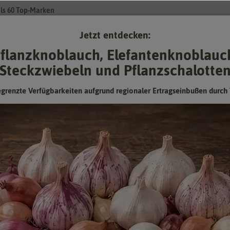
ls 60 Top-Marken
Jetzt entdecken:
Su
flanzknoblauch, Elefantenknoblauc
Steckzwiebeln und Pflanzschalotte
Gartenzubehör
Pflanzgut
Keimsprossen
❤ für Tiere
egrenzte Verfügbarkeiten aufgrund regionaler Ertragseinbußen durch 