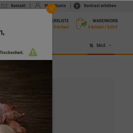
Kontakt
Mein Konto
Kontrast erhöhen
MERKLISTE
WARENKORB
che
0 Artikel
0
Artikel /
0,00 €
h,
n
SALE
Trockenheit.