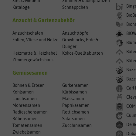
Steckzwiebeln
Zimmer & Kübelpflanzen
Bing
Kataloge
Schnäppchen
BioB
Anzucht & Gartenzubehör
Bion
Anzuchtschalen
Anzuchttöpfe
BIO
Folien, Vliese und Netze
Growblocks, Erde &
Blum
Dünger
Bûte
Heizmatte & Heizkabel
Kokos-Quelltabletten
Zimmergewächshaus
Bûte
Buzz
Gemüsesamen
Buzzy
Bohnen & Erbsen
Gurkensamen
Carl
Kohlsamen
Kürbissamen
Clev
Lauchsamen
Maissamen
Möhrensamen
Paprikasamen
COM
Radieschensamen
Rettichsamen
Culin
Rübensamen
Salatsamen
De B
Tomatensamen
Zucchinisamen
Zwiebelsamen
Doba