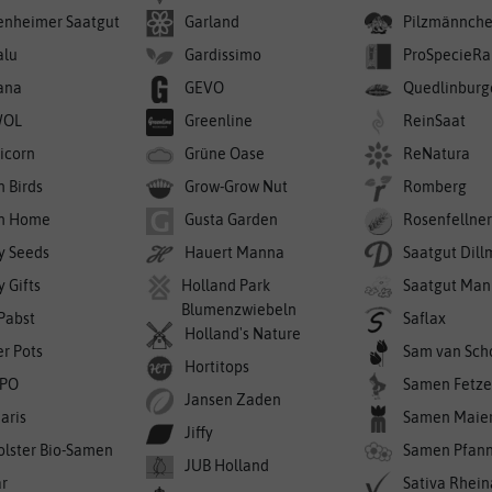
enheimer Saatgut
Garland
Pilzmännch
alu
Gardissimo
ProSpecieRa
ana
GEVO
Quedlinburg
WOL
Greenline
ReinSaat
icorn
Grüne Oase
ReNatura
n Birds
Grow-Grow Nut
Romberg
n Home
Gusta Garden
Rosenfellne
y Seeds
Hauert Manna
Saatgut Dil
 Gifts
Holland Park
Saatgut Man
Blumenzwiebeln
 Pabst
Saflax
Holland's Nature
er Pots
Sam van Sch
Hortitops
PO
Samen Fetze
Jansen Zaden
aris
Samen Maie
Jiffy
olster Bio-Samen
Samen Pfan
JUB Holland
r
Sativa Rhei