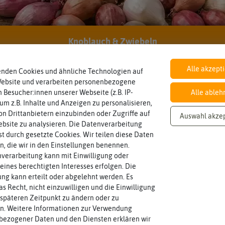
Knoblauch & Zwiebeln
Alle akzept
enden Cookies und ähnliche Technologien auf
aus bestem Anbau
Website und verarbeiten personenbezogene
 Besucher:innen unserer Webseite (z.B. IP-
Alle ableh
 um z.B. Inhalte und Anzeigen zu personalisieren,
 seine Produkte sowohl in den Niederlanden als auch international vertr
n Drittanbietern einzubinden oder Zugriffe auf
Auswahl akze
ionelle Gärtner und Hobbygärtner gleichermaßen. Der Sitz des Unterne
bsite zu analysieren. Die Datenverarbeitung
rst durch gesetzte Cookies. Wir teilen diese Daten
en, die wir in den Einstellungen benennen.
verarbeitung kann mit Einwilligung oder
eines berechtigten Interesses erfolgen. Die
g kann erteilt oder abgelehnt werden. Es
as Recht, nicht einzuwilligen und die Einwilligung
späteren Zeitpunkt zu ändern oder zu
n. Weitere Informationen zur Verwendung
bezogener Daten und den Diensten erklären wir