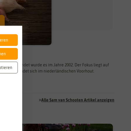
ieren
nen
eibt. Gegründet wurde es im Jahre 2002. Der Fokus liegt auf
ptieren
hmens befindet sich im niederländischen Voorhout.
Alle Sam van Schooten Artikel anzeigen