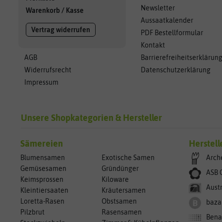
Newsletter
Warenkorb
/
Kasse
Aussaatkalender
Vertrag widerrufen
PDF Bestellformular
Kontakt
AGB
Barrierefreiheitserklärun
Widerrufsrecht
Datenschutzerklärung
Impressum
Unsere Shopkategorien & Hersteller
Sämereien
Herstell
Blumensamen
Exotische Samen
Arch
Gemüsesamen
Gründünger
ASB 
Keimsprossen
Kiloware
Aust
Kleintiersaaten
Kräutersamen
Loretta-Rasen
Obstsamen
baza
Pilzbrut
Rasensamen
Bena