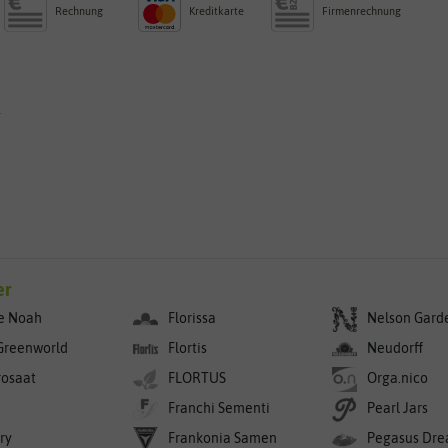
Rechnung
Kreditkarte
Firmenrechnung
g
er
e Noah
Florissa
Nelson Gard
Greenworld
Flortis
Neudorff
rosaat
FLORTUS
Orga.nico
Franchi Sementi
Pearl Jars
ry
Frankonia Samen
Pegasus Dre