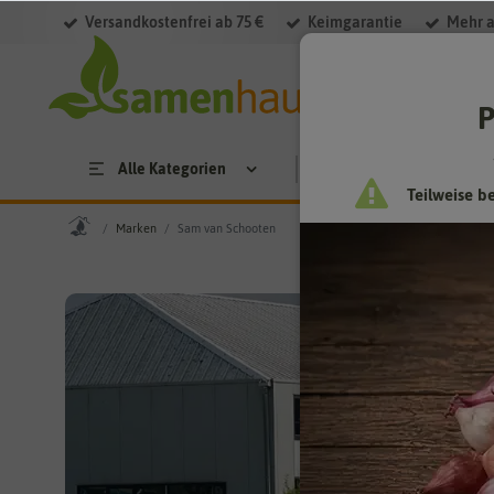
Versandkostenfrei ab 75 €
Keimgarantie
Mehr a
P
Alle Kategorien
Saatgut
Anzucht & 
Teilweise b
Marken
Sam van Schooten