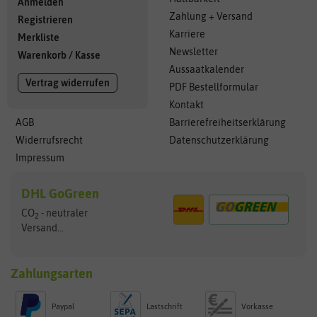
Anmelden
Zahlung + Versand
Registrieren
Karriere
Merkliste
Newsletter
Warenkorb
/
Kasse
Aussaatkalender
Vertrag widerrufen
PDF Bestellformular
Kontakt
AGB
Barrierefreiheitserklärung
Widerrufsrecht
Datenschutzerklärung
Impressum
DHL GoGreen
CO
- neutraler
2
Versand...
Zahlungsarten
Paypal
Lastschrift
Vorkasse