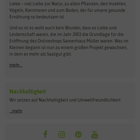
Liebe – viel Liebe zur Natur, zu allen Pflanzen, den Insekten,
Pilzbrut
BioBalu
elho
Vögeln, Kleintieren und zum Boden, der für unsere gesunde
Rasensamen
Ernährung so bedeutsam ist.
Bionana
Eschenfelder
Steckzwiebeln
Zimmer & Kübelpflanzen
Und so ist es wohl auch kein Wunder, dass es Liebe und
BIOWOL
Feldsaaten Freudenberger
Kataloge
Leidenschaft waren, die im Jahr 2003 die Grundlage für die
Blumicorn
Fertil
Schnäppchen
Eröffnung des Onlineshops Samenhaus Müller waren. Was im
Kleinen begann ist nun zu einem großen Projekt gewachsen,
Bûten Birds
Flora Elite
Anzucht & Gartenzubehör
in dem es mehr als Saatgut gibt.
Bûten Home
Flora Elite Blumenzwiebeln
mehr...
Anzuchtschalen
Buzzy Seeds
Flora Fantastica
Anzuchttöpfe
Buzzy Gifts
Florex
Folien, Vliese und Netze
Growblocks, Erde & Dünger
Carl Pabst
Nachhaltigkeit
Heizmatte & Heizkabel
Wir setzen auf Nachhaltigkeit und Umweltfreundlichkeit.
Florissa
Hortitops
Kokos-Quelltabletten
Zimmergewächshaus
Flortis
Jansen Zaden
...mehr
FLORTUS
Jiffy
Gemüsesamen
Franchi Sementi
JUB Holland
Bohnen & Erbsen