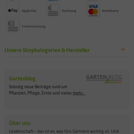
Apple Pay
Rechnung
Kreditkarte
Firmenrechnung
Unsere Shopkategorien & Hersteller
Sämereien
Hersteller
Blumensamen
Gartenblog
Exotische Samen
Arche Noah
Clever Pots
Ständig neue Beiträge rund um
Gemüsesamen
ASB Greenworld
COMPO
Pflanzen, Pflege, Ernte und vieles
mehr...
Gründünger
Keimsprossen
Austrosaat
Culinaris
Kiloware
baza
De Bolster Bio-Samen
Kleintiersaaten
Kräutersamen
Benary
Dobar
Über uns
Loretta-Rasen
Bingenheimer Saatgut
Dürr-Samen
Leidenschaft – das ist es, was fürs Gärtnern wichtig ist. Und
Obstsamen