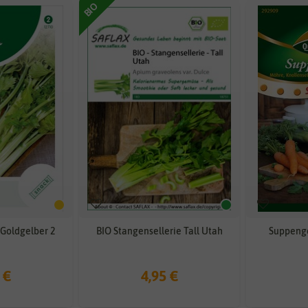
BIO
 Goldgelber 2
BIO Stangensellerie Tall Utah
Suppeng
 €
4,95 €