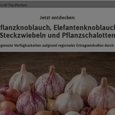
ls 60 Top-Marken
Jetzt entdecken:
Su
flanzknoblauch, Elefantenknoblauc
Steckzwiebeln und Pflanzschalotte
Gartenzubehör
Pflanzgut
Keimsprossen
❤ für Tiere
egrenzte Verfügbarkeiten aufgrund regionaler Ertragseinbußen durch 
amen
- Selleriesamen
s beliebteste Gemüse in der Küche
 den beliebtesten Küchenkräutern. Das Gemüse mit dem kräftigen Geschm
 Selleriearoma wird durch die in den ätherischen Ölen enthaltenen Phtha
ei Rheuma oder Gicht angewendet wird. Im Garten ist Sellerie robust und 
rien