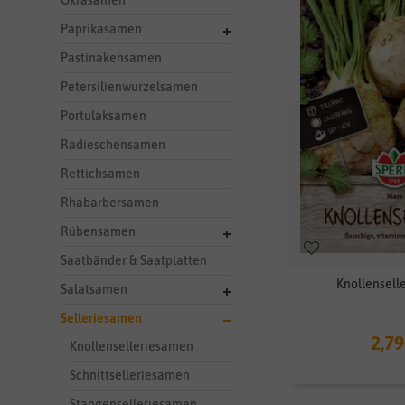
Okrasamen
Paprikasamen
Pastinakensamen
Petersilienwurzelsamen
Portulaksamen
Radieschensamen
Rettichsamen
Rhabarbersamen
Rübensamen
Saatbänder & Saatplatten
Knollensell
Salatsamen
Selleriesamen
2,79
Knollenselleriesamen
Schnittselleriesamen
Stangenselleriesamen