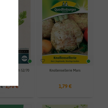
erie Tall Utah 52/70
Knollensellerie Mars
HD 07/2024]
1,70 €
1,79 €
9 €