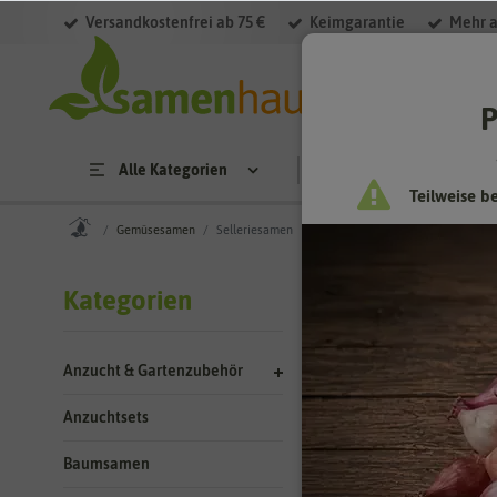
Versandkostenfrei ab 75 €
Keimgarantie
Mehr a
Filter
P
Alle Kategorien
Saatgut
Anzucht & 
Teilweise b
Gemüsesamen
Selleriesamen
Gemüses
Kategorien
Sellerie – da
Anzucht & Gartenzubehör
Sellerie gehört zu
mehr. Das typische
Anzuchtsets
Heilpflanze, die b
Baumsamen
Weitere Katego