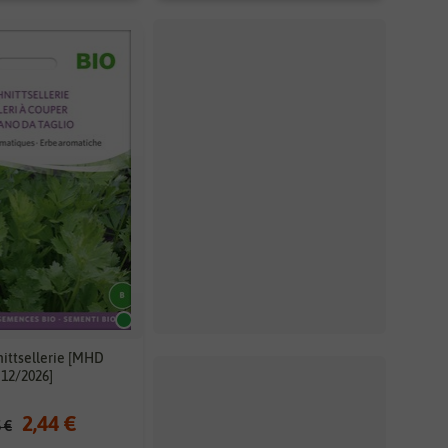
nittsellerie [MHD
12/2026]
2,44 €
5 €