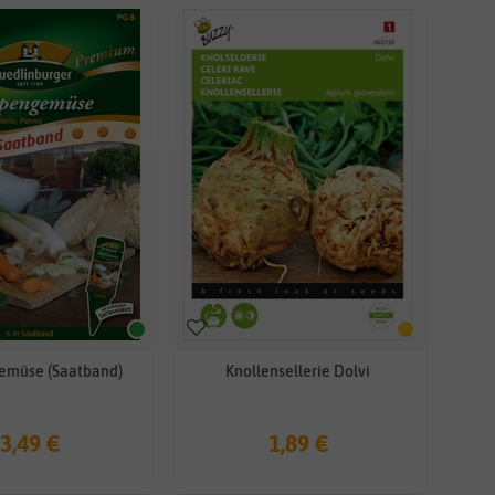
emüse (Saatband)
Knollensellerie Dolvi
3,49 €
1,89 €