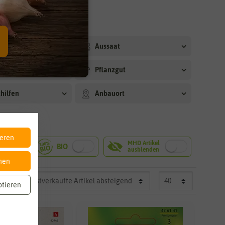
arkeit
Aussaat
dauer
Pflanzgut
hilfen
Anbauort
ieren
nen
ptieren