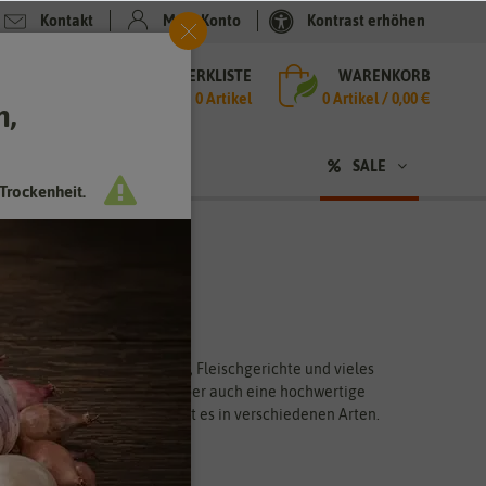
Kontakt
Mein Konto
Kontrast erhöhen
MERKLISTE
WARENKORB
che
0 Artikel
0
Artikel /
0,00 €
h,
n
SALE
Trockenheit.
ack würzt Eintöpfe, Salate, Fleischgerichte und vieles
lide erzeugt. Sellerie ist aber auch eine hochwertige
schnellwüchsig. Sellerie gibt es in verschiedenen Arten.