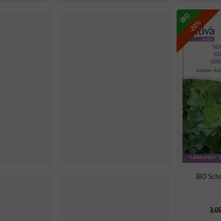
BIO
-20%
BIO Sch
3,0