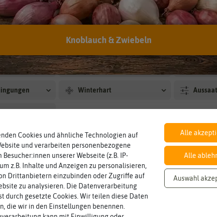
iesamen
Knollenselleriesamen
Schnittselleriesamen
4
9
9
Knoblauch & Zwiebeln
Preis
Lieferb
us
Ernte
Lebens
dingungen
Winterhart
Aussaat
Alle akzept
enden Cookies und ähnliche Technologien auf
Website und verarbeiten personenbezogene
 Besucher:innen unserer Webseite (z.B. IP-
Alle ableh
 um z.B. Inhalte und Anzeigen zu personalisieren,
nden in Selleriesamen
n Drittanbietern einzubinden oder Zugriffe auf
Auswahl akze
bsite zu analysieren. Die Datenverarbeitung
rst durch gesetzte Cookies. Wir teilen diese Daten
-50%
BIO
en, die wir in den Einstellungen benennen.
-50%
verarbeitung kann mit Einwilligung oder