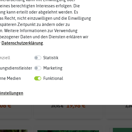
eines berechtigten Interesses erfolgen. Die
g kann erteilt oder abgelehnt werden. Es
as Recht, nicht einzuwilligen und die Einwilligung
späteren Zeitpunkt zu ändern oder zu
n. Weitere Informationen zur Verwendung
bezogener Daten und den Diensten erklären wir
r
Daten­schutz­erklärung
.
nziell
Statistik
ungsdienstleister
Marketing
rne Medien
Funktional
 Gewone Snij
Saatgut Adventskalender
Rippensell
2024]
Gemüse
[M
instellungen
,08 €
19,98 €
39,95 €
3,3