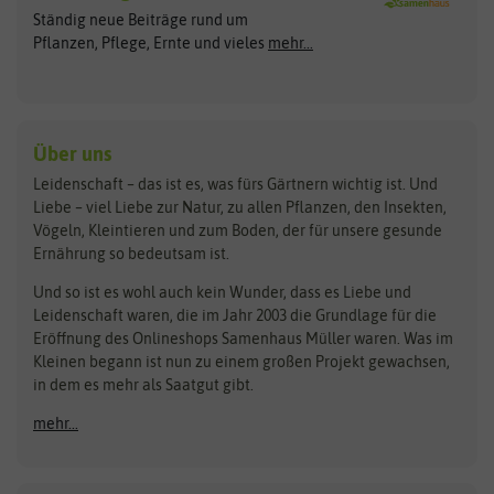
Arche Noah
Clever Pots
Ständig neue Beiträge rund um
Gemüsesamen
ASB Greenworld
COMPO
Pflanzen, Pflege, Ernte und vieles
mehr...
Gründünger
Keimsprossen
Austrosaat
Culinaris
Kiloware
baza
De Bolster Bio-Samen
Kleintiersaaten
Kräutersamen
Benary
Dobar
Über uns
Loretta-Rasen
Bingenheimer Saatgut
Dürr-Samen
Leidenschaft – das ist es, was fürs Gärtnern wichtig ist. Und
Obstsamen
Liebe – viel Liebe zur Natur, zu allen Pflanzen, den Insekten,
Pilzbrut
BioBalu
elho
Vögeln, Kleintieren und zum Boden, der für unsere gesunde
Rasensamen
Ernährung so bedeutsam ist.
Bionana
Eschenfelder
Steckzwiebeln
Zimmer & Kübelpflanzen
Und so ist es wohl auch kein Wunder, dass es Liebe und
BIOWOL
Feldsaaten Freudenberger
Kataloge
Leidenschaft waren, die im Jahr 2003 die Grundlage für die
Blumicorn
Fertil
Schnäppchen
Eröffnung des Onlineshops Samenhaus Müller waren. Was im
Kleinen begann ist nun zu einem großen Projekt gewachsen,
Bûten Birds
Flora Elite
Anzucht & Gartenzubehör
in dem es mehr als Saatgut gibt.
Bûten Home
Flora Elite Blumenzwiebeln
mehr...
Anzuchtschalen
Buzzy Seeds
Flora Fantastica
Anzuchttöpfe
Buzzy Gifts
Florex
Folien, Vliese und Netze