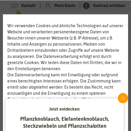
Kontakt
Mein Konto
Kontrast erhöhen
0
0
Wir verwenden Cookies und ähnliche Technologien auf unserer
Website und verarbeiten personenbezogene Daten von
Besucher:innen unserer Webseite (z.B. IP-Adresse), um z.B.
Inhalte und Anzeigen zu personalisieren, Medien von
Drittanbietern einzubinden oder Zugriffe auf unsere Website
zu analysieren. Die Datenverarbeitung erfolgt erst durch
gesetzte Cookies. Wir teilen diese Daten mit Dritten, die wir in
den Einstellungen benennen.
Die Datenverarbeitung kann mit Einwilligung oder aufgrund
eines berechtigten Interesses erfolgen. Die Zustimmung kann
erteilt oder abgelehnt werden. Es besteht das Recht, nicht
einzuwilligen und die Einwilligung zu einem späteren
Zeitpunkt zu ändern oder zu widerrufen. Weitere
Informationen zur Verwendung personenbezogener Daten und
Jetzt entdecken:
den Diensten erklären wir in unserer
Daten­schutz­erklärung
.
Pflanzknoblauch, Elefantenknoblauch,
Steckzwiebeln und Pflanzschalotten
Essenziell
Statistik