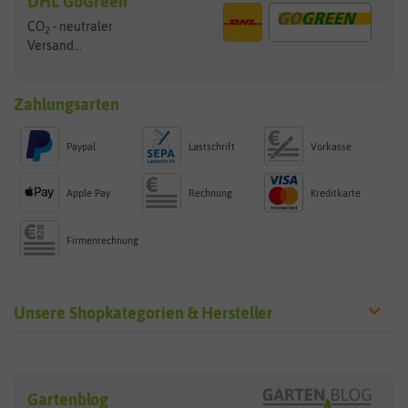
DHL GoGreen
CO
- neutraler
2
Versand...
Zahlungsarten
Paypal
Lastschrift
Vorkasse
Apple Pay
Rechnung
Kreditkarte
Firmenrechnung
Unsere Shopkategorien & Hersteller
Sämereien
Hersteller
Blumensamen
Gartenblog
Exotische Samen