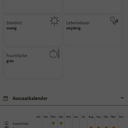
Standort
Lebensdauer
sonnig, vollsonnig)
mehrjährig.
sonnig
einjährig
Pflanze? (schattig, halbschattig,
einjährig, zweijährig oder
Wie viel Licht benötigt die
Pflanzen werden kategorisiert in:
Fruchtfarbe
hat.
grün
sie nach dem Reifungsprozess
Die Farbe der reifen Frucht, die
Aussaatkalender
Jan.
Feb.
Mär.
Apr.
Mai
Jun.
Jul.
Aug.
Sep.
Okt.
Nov.
Dez.
Aussaat Haus