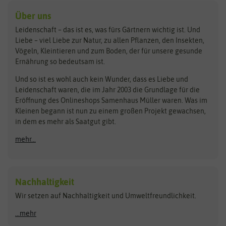
Kleintiersaaten
Kräutersamen
Benary
Dobar
Über uns
Loretta-Rasen
Bingenheimer Saatgut
Dürr-Samen
Leidenschaft – das ist es, was fürs Gärtnern wichtig ist. Und
Obstsamen
Liebe – viel Liebe zur Natur, zu allen Pflanzen, den Insekten,
Pilzbrut
BioBalu
elho
Vögeln, Kleintieren und zum Boden, der für unsere gesunde
Rasensamen
Ernährung so bedeutsam ist.
Bionana
Eschenfelder
Steckzwiebeln
Zimmer & Kübelpflanzen
Und so ist es wohl auch kein Wunder, dass es Liebe und
BIOWOL
Feldsaaten Freudenberger
Kataloge
Leidenschaft waren, die im Jahr 2003 die Grundlage für die
Blumicorn
Fertil
Schnäppchen
Eröffnung des Onlineshops Samenhaus Müller waren. Was im
Kleinen begann ist nun zu einem großen Projekt gewachsen,
Bûten Birds
Flora Elite
Anzucht & Gartenzubehör
in dem es mehr als Saatgut gibt.
Bûten Home
Flora Elite Blumenzwiebeln
mehr...
Anzuchtschalen
Buzzy Seeds
Flora Fantastica
Anzuchttöpfe
Buzzy Gifts
Florex
Folien, Vliese und Netze
Growblocks, Erde & Dünger
Carl Pabst
Nachhaltigkeit
Heizmatte & Heizkabel
Wir setzen auf Nachhaltigkeit und Umweltfreundlichkeit.
Florissa
Hortitops
Kokos-Quelltabletten
Zimmergewächshaus
Flortis
Jansen Zaden
...mehr