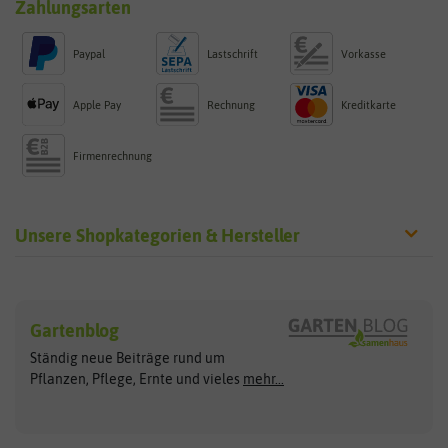
Zahlungsarten
Paypal
Lastschrift
Vorkasse
Apple Pay
Rechnung
Kreditkarte
Firmenrechnung
Unsere Shopkategorien & Hersteller
Sämereien
Hersteller
Blumensamen
Gartenblog
Exotische Samen
Arche Noah
Clever Pots
Ständig neue Beiträge rund um
Gemüsesamen
ASB Greenworld
COMPO
Pflanzen, Pflege, Ernte und vieles
mehr...
Gründünger
Keimsprossen
Austrosaat
Culinaris
Kiloware
baza
De Bolster Bio-Samen