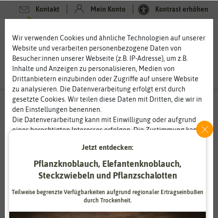
Kontakt
Mein Konto
Kontrast erhöhen
Filter
0
0
Wir verwenden Cookies und ähnliche Technologien auf unserer
Website und verarbeiten personenbezogene Daten von
Besucher:innen unserer Webseite (z.B. IP-Adresse), um z.B.
Inhalte und Anzeigen zu personalisieren, Medien von
Drittanbietern einzubinden oder Zugriffe auf unsere Website
zu analysieren. Die Datenverarbeitung erfolgt erst durch
gesetzte Cookies. Wir teilen diese Daten mit Dritten, die wir in
Pflanzgut
- Pilzbrut
den Einstellungen benennen.
Die Datenverarbeitung kann mit Einwilligung oder aufgrund
Pilze aus dem Garten? Auch das ist möglich.
eines berechtigten Interesses erfolgen. Die Zustimmung kann
Wer an Pilzzucht denkt, denkt wohl auch an dunkle
erteilt oder abgelehnt werden. Es besteht das Recht, nicht
Jetzt entdecken:
Kellergewölbe voller Kisten, in denen die Pilzbrut einen
einzuwilligen und die Einwilligung zu einem späteren
köstlichen Duft verbreitet. Pilze können Sie aber auch im Garten
Zeitpunkt zu ändern oder zu widerrufen. Weitere
Pflanzknoblauch, Elefantenknoblauch,
anziehen und ernten. Pilze wie Austernpilze, Champignons oder
Informationen zur Verwendung personenbezogener Daten und
Steckzwiebeln und Pflanzschalotten
Kräuterseitlinge lassen sich relativ einfach anbauen. Sie
den Diensten erklären wir in unserer
Daten­schutz­erklärung
.
brauchen nur eine gute Pilzbrut und ein hochwertiges Substrat.
Teilweise begrenzte Verfügbarkeiten aufgrund regionaler Ertragseinbußen
Mit Geduld und guter Pflege können Sie schon bald die Pilze im
durch Trockenheit.
Essenziell
Statistik
eigenen Garten ernten.