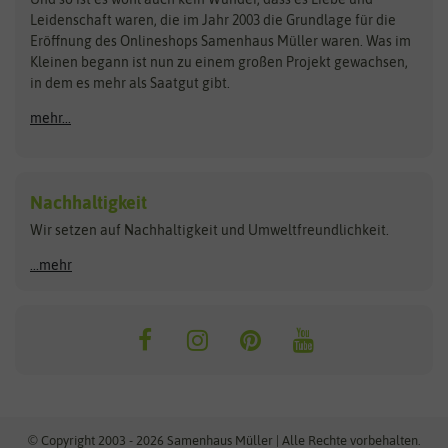
Kataloge
Leidenschaft waren, die im Jahr 2003 die Grundlage für die
Blumicorn
Fertil
Schnäppchen
Eröffnung des Onlineshops Samenhaus Müller waren. Was im
Kleinen begann ist nun zu einem großen Projekt gewachsen,
Bûten Birds
Flora Elite
Anzucht & Gartenzubehör
in dem es mehr als Saatgut gibt.
Bûten Home
Flora Elite Blumenzwiebeln
mehr...
Anzuchtschalen
Buzzy Seeds
Flora Fantastica
Anzuchttöpfe
Buzzy Gifts
Florex
Folien, Vliese und Netze
Growblocks, Erde & Dünger
Carl Pabst
Nachhaltigkeit
Heizmatte & Heizkabel
Wir setzen auf Nachhaltigkeit und Umweltfreundlichkeit.
Florissa
Hortitops
Kokos-Quelltabletten
Zimmergewächshaus
Flortis
Jansen Zaden
...mehr
FLORTUS
Jiffy
Gemüsesamen
Franchi Sementi
JUB Holland
Bohnen & Erbsen
Frankonia Samen
Kent & Stowe
Gurkensamen
Kohlsamen
Garland
Kiepenkerl
Kürbissamen
Gardissimo
kixx
Lauchsamen
© Copyright 2003 - 2026 Samenhaus Müller | Alle Rechte vorbehalten.