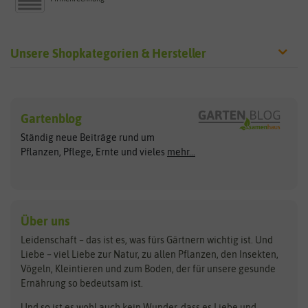
Unsere Shopkategorien & Hersteller
Sämereien
Hersteller
Blumensamen
Gartenblog
Exotische Samen
Arche Noah
Clever Pots
Ständig neue Beiträge rund um
Gemüsesamen
ASB Greenworld
COMPO
Pflanzen, Pflege, Ernte und vieles
mehr...
Gründünger
Keimsprossen
Austrosaat
Culinaris
Kiloware
baza
De Bolster Bio-Samen
Kleintiersaaten
Kräutersamen
Benary
Dobar
Über uns
Loretta-Rasen
Bingenheimer Saatgut
Dürr-Samen
Leidenschaft – das ist es, was fürs Gärtnern wichtig ist. Und
Obstsamen
Liebe – viel Liebe zur Natur, zu allen Pflanzen, den Insekten,
Pilzbrut
BioBalu
elho
Vögeln, Kleintieren und zum Boden, der für unsere gesunde
Rasensamen
Ernährung so bedeutsam ist.
Bionana
Eschenfelder
Steckzwiebeln
Zimmer & Kübelpflanzen
Und so ist es wohl auch kein Wunder, dass es Liebe und
BIOWOL
Feldsaaten Freudenberger