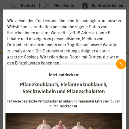
Kontakt
Mein Konto
Kontrast erhöhen
0
0
Wir verwenden Cookies und ähnliche Technologien auf unserer
Website und verarbeiten personenbezogene Daten von
Besucher:innen unserer Webseite (z.B. IP-Adresse), um z.B.
Inhalte und Anzeigen zu personalisieren, Medien von
Drittanbietern einzubinden oder Zugriffe auf unsere Website
zu analysieren. Die Datenverarbeitung erfolgt erst durch
gesetzte Cookies. Wir teilen diese Daten mit Dritten, die wir in
den Einstellungen benennen.
Die Datenverarbeitung kann mit Einwilligung oder aufgrund
Jetzt entdecken:
Garland Products Ltd.
eines berechtigten Interesses erfolgen. Die Zustimmung kann
erteilt oder abgelehnt werden. Es besteht das Recht, nicht
Pflanzknoblauch, Elefantenknoblauch,
Gartenprodukte vom Fachmann
einzuwilligen und die Einwilligung zu einem späteren
Steckzwiebeln und Pflanzschalotten
Zeitpunkt zu ändern oder zu widerrufen. Weitere
Das englische Familienunternehmen wurde 1965 von Ron
Informationen zur Verwendung personenbezogener Daten und
Glendenning gegründet und mittlerweile an seine beiden
Teilweise begrenzte Verfügbarkeiten aufgrund regionaler Ertragseinbußen
den Diensten erklären wir in unserer
Daten­schutz­erklärung
.
durch Trockenheit.
Söhne weitergegeben. Garland ist ein Hersteller für
Plastikprodukte, insbesondere im Garten-, und
Pflanzenzuchtbereich und hat sich auf Anzuchttöpfe
Essenziell
Statistik
spezialisiert. Mittlerweile werden auch viele plastikfreie