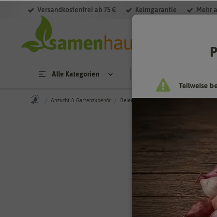
Versandkostenfrei ab 75 €
Keimgarantie
Mehr a
P
Alle Kategorien
Saatgut
Anzucht & 
Teilweise b
Anzucht & Gartenzubehör
Beleuchtung
36 x 6 x 4 cm Ersatzlam