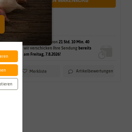
IN DEN WARENKORB
sofort lieferbar
gilt für
14
Stück
am Lager.
Bestellen Sie innerhalb von
21 Std. 10 Min. 38
Sek.
und wir verschicken Ihre Sendung
bereits
morgen, am Freitag, 7.8.2026!
ieren
nen
Artikelbewertungen
Merkliste
ptieren