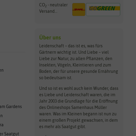
CO
- neutraler
2
Versand...
Über uns
Leidenschaft – das ist es, was fürs
Gärtnern wichtig ist. Und Liebe – viel
Liebe zur Natur, zu allen Pflanzen, den
Insekten, Vögeln, Kleintieren und zum
en
Boden, der für unsere gesunde Ernährung
so bedeutsam ist.
Und so ist es wohl auch kein Wunder, dass
es Liebe und Leidenschaft waren, die im
Jahr 2003 die Grundlage für die Eröffnung
am Gardens
des Onlineshops Samenhaus Müller
waren. Was im Kleinen begann ist nun zu
en
einem großen Projekt gewachsen, in dem
ra
es mehr als Saatgut gibt.
er Saatgut