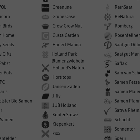
WOL
Greenline
ReinSaat
icorn
Grüne Oase
ReNatura
n Birds
Grow-Grow Nut
Romberg
n Home
Gusta Garden
Rosenfellne
y Seeds
Hauert Manna
Saatgut Dil
 Gifts
Holland Park
Saatgut Man
Blumenzwiebeln
 Pabst
Saflax
Holland's Nature
er Pots
Sam van Sch
Hortitops
PO
Samen Fetze
Jansen Zaden
aris
Samen Maie
Jiffy
olster Bio-Samen
Samen Pfan
JUB Holland
r
Sativa Rhei
Kent & Stowe
-Samen
Schacht
Kiepenkerl
Sonnentor
kixx
enfelder
Sperli