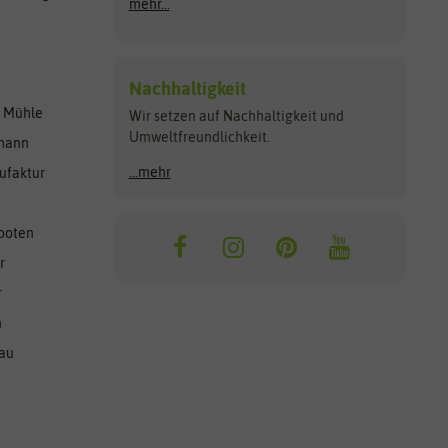
mehr...
Nachhaltigkeit
r Mühle
Wir setzen auf Nachhaltigkeit und
Umweltfreundlichkeit.
lmann
...mehr
ufaktur
ooten
r
r
n
nau