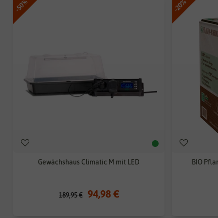
-50%
-20%
Gewächshaus Climatic M mit LED
BIO Pfla
94,98 €
189,95 €