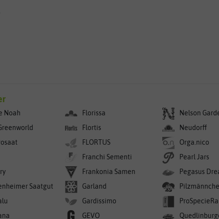
g
er
e Noah
Florissa
Nelson Gard
Greenworld
Flortis
Neudorff
rosaat
FLORTUS
Orga.nico
Franchi Sementi
Pearl Jars
ry
Frankonia Samen
Pegasus Dre
enheimer Saatgut
Garland
Pilzmännch
alu
Gardissimo
ProSpecieRa
ana
GEVO
Quedlinburg