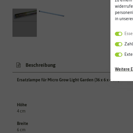
zu einem 
widerrufe
personen
in unsere
Esse
Zahl
Exte
Beschreibung
Weitere E
Ersatzlampe für Micro Grow Light Garden (36 x 6 x 4 cm)
Höhe
4 cm
Breite
6 cm