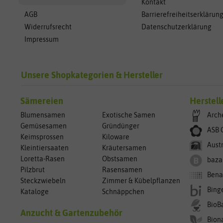
Kontakt
AGB
Barrierefreiheitserklärun
Widerrufsrecht
Datenschutzerklärung
Impressum
Unsere Shopkategorien & Hersteller
Sämereien
Herstell
Blumensamen
Exotische Samen
Arch
Gemüsesamen
Gründünger
ASB 
Keimsprossen
Kiloware
Aust
Kleintiersaaten
Kräutersamen
Loretta-Rasen
Obstsamen
baza
Pilzbrut
Rasensamen
Bena
Steckzwiebeln
Zimmer & Kübelpflanzen
Bing
Kataloge
Schnäppchen
BioB
Anzucht & Gartenzubehör
Bion