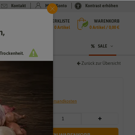
Kontakt
Mein Konto
Kontrast erhöhen
MERKLISTE
WARENKORB
che
0 Artikel
0
Artikel /
0,00 €
h,
n
SALE
Trockenheit.
Zurück zur Übersicht
16,89 €
*
* inkl. 19% MwSt. zzgl.
Versandkosten