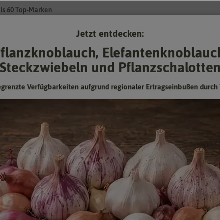
ls 60 Top-Marken
Jetzt entdecken:
Su
flanzknoblauch, Elefantenknoblauc
Steckzwiebeln und Pflanzschalotte
Gartenzubehör
Pflanzgut
Keimsprossen
❤ für Tiere
egrenzte Verfügbarkeiten aufgrund regionaler Ertragseinbußen durch 
pe für Micro Grow Light Garden
36 x 6 x 4 cm Ersatzlampe für Micro
Grow Light Garden
36 x 6 x 4 cm
Hersteller:
Garland
Artikelnummer:
900350EU-gl