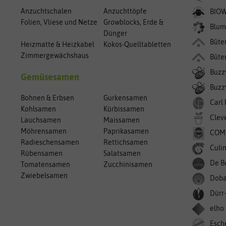
Anzuchtschalen
Anzuchttöpfe
BIO
Folien, Vliese und Netze
Growblocks, Erde &
Blum
Dünger
Bûte
Heizmatte & Heizkabel
Kokos-Quelltabletten
Zimmergewächshaus
Bûte
Buzz
Gemüsesamen
Buzzy
Bohnen & Erbsen
Gurkensamen
Carl
Kohlsamen
Kürbissamen
Clev
Lauchsamen
Maissamen
Möhrensamen
Paprikasamen
COM
Radieschensamen
Rettichsamen
Culin
Rübensamen
Salatsamen
De B
Tomatensamen
Zucchinisamen
Zwiebelsamen
Doba
Dürr
elho
Esch