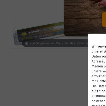
Zum Vergrößern mit Maus über das Bild fahren
Wir verw
unserer 
Daten von
Adresse),
Medien vo
unsere We
erfolgt e
mit Dritt
Die Daten
aufgrund 
Zustimmun
besteht d