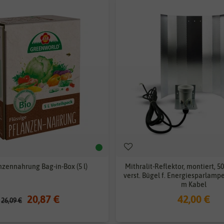
nzennahrung Bag-in-Box (5 l)
Mithralit-Reflektor, montiert, 50
verst. Bügel f. Energiesparlampe
m Kabel
20,87 €
42,00 €
26,09 €