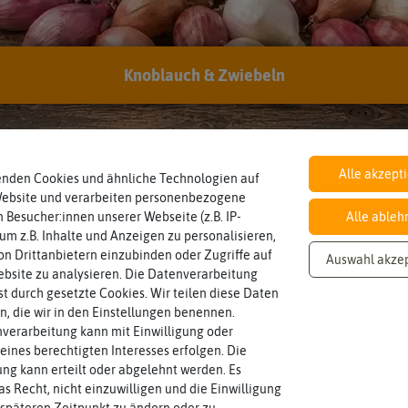
EAN:
0692236093507
Knoblauch & Zwiebeln
Alle akzept
enden Cookies und ähnliche Technologien auf
Website und verarbeiten personenbezogene
 Besucher:innen unserer Webseite (z.B. IP-
Alle ableh
 um z.B. Inhalte und Anzeigen zu personalisieren,
n Drittanbietern einzubinden oder Zugriffe auf
Auswahl akze
bsite zu analysieren. Die Datenverarbeitung
rst durch gesetzte Cookies. Wir teilen diese Daten
en, die wir in den Einstellungen benennen.
verarbeitung kann mit Einwilligung oder
eines berechtigten Interesses erfolgen. Die
g kann erteilt oder abgelehnt werden. Es
as Recht, nicht einzuwilligen und die Einwilligung