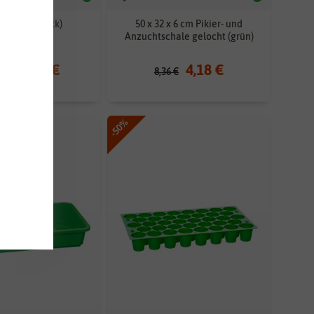
chale (1 Stück)
50 x 32 x 6 cm Pikier- und
Anzuchtschale gelocht (grün)
17,48 €
4,18 €
 €
8,36 €
-50%