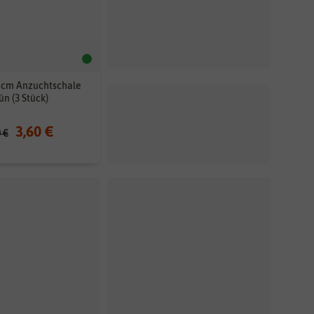
 7 cm Anzuchtschale
ün (3 Stück)
3,60 €
0 €