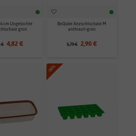
x 6 cm Ungelochte
BoQube Anzuchtschale M
htschale grün
anthrazit-grün
4,82 €
2,90 €
4 €
5,79 €
-50%