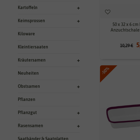
Kartoffeln
Keimsprossen
50 x 32 x 6 cm
Anzuchtschale 
Kiloware
5
10,29 €
Kleintiersaaten
Kräutersamen
-50%
Neuheiten
Obstsamen
Pflanzen
Pflanzgut
Rasensamen
Saatbänder & Saatplatten