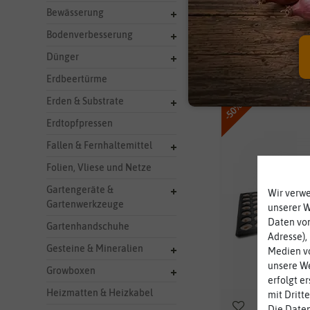
Bewässerung
Hersteller
Bodenverbesserung
Dünger
56 Ergebnisse
gefu
Erdbeertürme
Erden & Substrate
-50%
Erdtopfpressen
Fallen & Fernhaltemittel
Folien, Vliese und Netze
Gartengeräte &
Wir verw
Gartenwerkzeuge
unserer 
Daten von
Gartenhandschuhe
Adresse),
Gesteine & Mineralien
Medien vo
unsere We
Growboxen
erfolgt e
Heizmatten & Heizkabel
mit Dritt
Die Daten