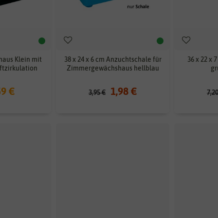
us Klein mit
38 x 24 x 6 cm Anzuchtschale für
36 x 22 x
ftzirkulation
Zimmergewächshaus hellblau
gr
59 €
1,98 €
3,95 €
7,2