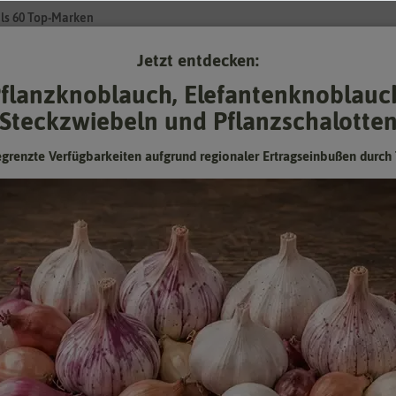
ls 60 Top-Marken
Jetzt entdecken:
Su
flanzknoblauch, Elefantenknoblauc
Steckzwiebeln und Pflanzschalotte
Gartenzubehör
Gründünger & -düngung
Pflanzgut
Keimspros
egrenzte Verfügbarkeiten aufgrund regionaler Ertragseinbußen durch 
 Gartenzubehör
- Anzuchtschalen & -plat
en - praktisch und sauber
nd die optimale Lösung, wenn Pflanzen selbst vorgezogen werden sollen
e genau dem Platzbedarf und der Pflanzenmenge angepasst werden könne
ntsprechende Rinnen auch Wasser optimal in der gesamten Schale. Auße
igkeit. In Kombination mit Kokos-Quelltabletten oder Torf-Tabs sind si