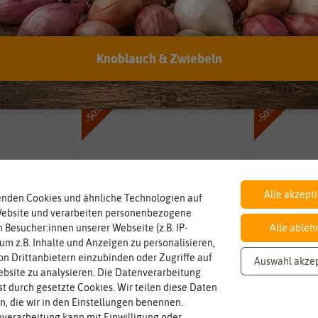
Preis
Farbe
Knoblauch & Zwiebeln
nden in Anzuchtschalen & -platten
-50%
-50%
Alle akzept
enden Cookies und ähnliche Technologien auf
Website und verarbeiten personenbezogene
 Besucher:innen unserer Webseite (z.B. IP-
Alle ableh
 um z.B. Inhalte und Anzeigen zu personalisieren,
n Drittanbietern einzubinden oder Zugriffe auf
Auswahl akze
bsite zu analysieren. Die Datenverarbeitung
rst durch gesetzte Cookies. Wir teilen diese Daten
en, die wir in den Einstellungen benennen.
verarbeitung kann mit Einwilligung oder