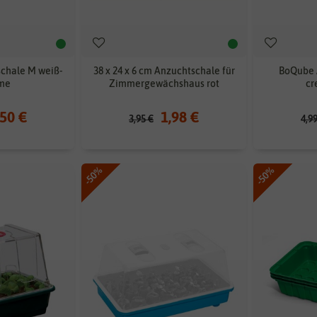
chale M weiß-
38 x 24 x 6 cm Anzuchtschale für
BoQube 
me
Zimmergewächshaus rot
cr
,50 €
1,98 €
3,95 €
4,9
-50%
-50%