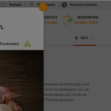
Kontakt
Mein Konto
Kontrast erhöhen
MERKLISTE
WARENKORB
che
0 Artikel
0
Artikel /
0,00 €
h,
n
sen
❤ für Tiere
SALE
Trockenheit.
ten
. Die Schalen gibt es in verschiedenen Ausführungen und
n. Anzuchtschalen fangen nicht nur Gießwasser auf, sie
rdem schützen die Schalen Fensterbänke und Tische vor
e bestens für die Anzucht von Pflanzen geeignet.