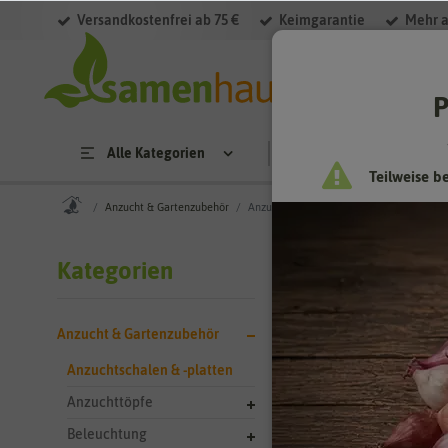
Versandkostenfrei ab 75 €
Keimgarantie
Mehr a
Filter
P
Alle Kategorien
Saatgut
Anzucht & 
Teilweise b
Anzucht & Gartenzubehör
Anzuchtschalen & -platten
Anzucht &
Kategorien
Anzuchtschal
Anzucht & Gartenzubehör
Anzuchtschalen si
Größen, sodass si
Anzuchtschalen & -platten
verteilen durch e
Anzuchttöpfe
Schmutz und Feucht
Beleuchtung