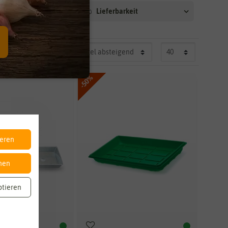
Lieferbarkeit
-50%
ieren
nen
ptieren