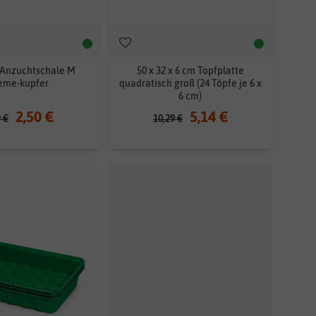
Anzuchtschale M
50 x 32 x 6 cm Topfplatte
eme-kupfer
quadratisch groß (24 Töpfe je 6 x
6 cm)
2,50 €
5,14 €
9 €
10,29 €