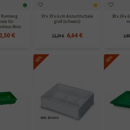
cm Romberg
59 x 39 x 6 cm Anzuchtschale
38 x 24 x
ale für
groß (schwarz)
mi
shaus Nino
1,50 €
6,64 €
13,29 €
3,8
-50%
-50%