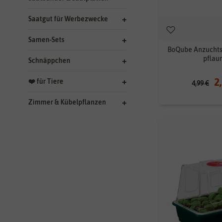
Saatgut für Werbezwecke
Samen-Sets
BoQube Anzuchts
pflau
Schnäppchen
2
❤️ für Tiere
4,99 €
Zimmer & Kübelpflanzen