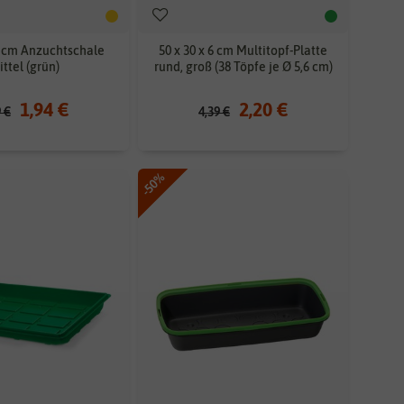
 6 cm Anzuchtschale
50 x 30 x 6 cm Multitopf-Platte
ttel (grün)
rund, groß (38 Töpfe je Ø 5,6 cm)
1,94 €
2,20 €
9 €
4,39 €
-50%