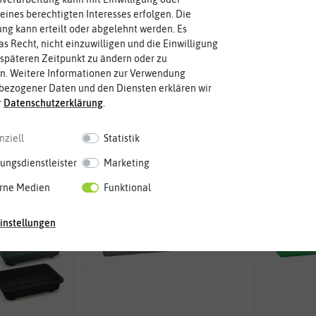
eines berechtigten Interesses erfolgen. Die
ay (84 Stück)
Zinkschale mit Anzuchttöpfen
Zinks
g kann erteilt oder abgelehnt werden. Es
(30 Stück)
as Recht, nicht einzuwilligen und die Einwilligung
späteren Zeitpunkt zu ändern oder zu
,48 €
ab 29,98 €
59,95 €
34,95
n. Weitere Informationen zur Verwendung
bezogener Daten und den Diensten erklären wir
r
Daten­schutz­erklärung
.
-50%
-50%
nziell
Statistik
ungsdienstleister
Marketing
rne Medien
Funktional
instellungen