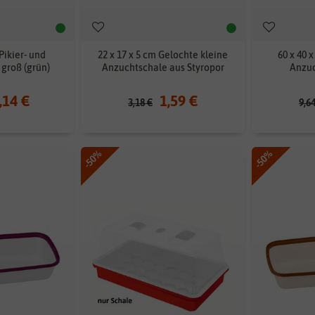
 Pikier- und
22 x 17 x 5 cm Gelochte kleine
60 x 40 
groß (grün)
Anzuchtschale aus Styropor
Anzuc
,14 €
1,59 €
3,18 €
9,6
-50%
-50%