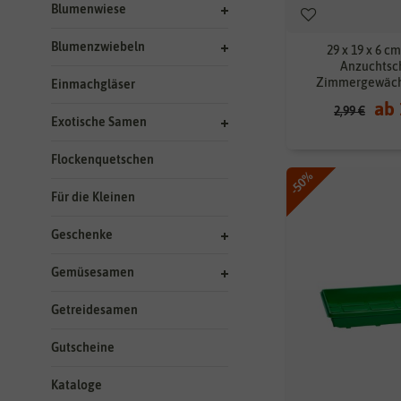
Blumenwiese
Blumenzwiebeln
29 x 19 x 6 
Anzuchtsch
Zimmergewäch
Einmachgläser
ab 
2,99 €
Exotische Samen
Flockenquetschen
-50%
Für die Kleinen
Geschenke
Gemüsesamen
Getreidesamen
Gutscheine
Kataloge