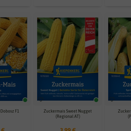
 Dobosz F1
Zuckermais Sweet Nugget
Zucker
(Regional AT)
(
 €
3,99 €