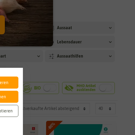
arkeit
Aussaat
Lebensdauer
art
Aussaathilfen
ieren
nen
ptieren
-80%