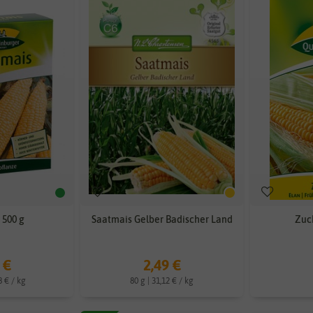
 500 g
Saatmais Gelber Badischer Land
Zuc
 €
2,49 €
8 € / kg
80 g | 31,12 € / kg