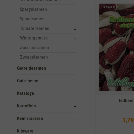
Spargelsamen
Spinatsamen
Tomatensamen
Wintergemüse
Zucchinisamen
Zwiebelsamen
Getreidesamen
Gutscheine
Kataloge
Erdbeer
Kartoffeln
Keimsprossen
1,79
Kiloware