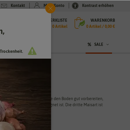
Kontakt
Mein Konto
Kontrast erhöhen
MERKLISTE
WARENKORB
che
0 Artikel
0
Artikel /
0,00 €
h,
n
sen
❤ für Tiere
SALE
Trockenheit.
 Rezepte verwenden. Wenn Sie den Boden gut vorbereiten,
r für Tierfutter gut geeignet ist. Die dritte Maisart ist
sehr lange haltbar.