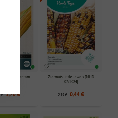
is Golden Bantam
Ziermais Little Jewels [MHD
HD 07/2024]
07/2024]
1,70 €
0,44 €
9 €
2,19 €