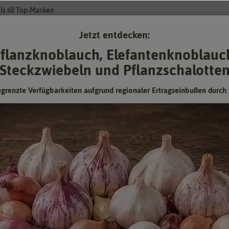
ls 60 Top-Marken
Jetzt entdecken:
Su
flanzknoblauch, Elefantenknoblauc
Steckzwiebeln und Pflanzschalotte
Gartenzubehör
Gründünger & -düngung
Pflanzgut
Keimspros
egrenzte Verfügbarkeiten aufgrund regionaler Ertragseinbußen durch 
amen
- Maissamen
 ist keine Wissenschaft
 beliebten Gemüsesorten. Zuckersüßer Zuckermais lässt sich für viele
ele Monate Mais ernten. Neben dem Zuckermais gibt es auch Futtermais, de
ais lässt sich gut als Dekoration verwendet und ist in Trockengestecken 
rien