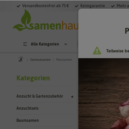
Versandkostenfrei ab 75 €
Keimgarantie
Mehr a
Filter
P
Alle Kategorien
Saatgut
Anzucht & 
Teilweise b
Gemüsesamen
Maissamen
Gemüses
Kategorien
Mais anbauen
Anzucht & Gartenzubehör
Mais gehört zu den
können Sie über vi
Anzuchtsets
Ziermais. Dieser M
Baumsamen
Weitere Katego