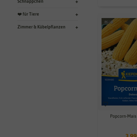
Schnäppchen
❤️ für Tiere
Zimmer & Kübelpflanzen
Popcorn-Mais
3,99