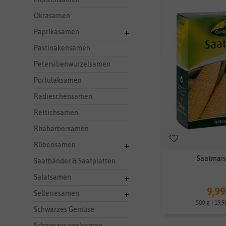
Okrasamen
Paprikasamen
Pastinakensamen
Petersilienwurzelsamen
Portulaksamen
Radieschensamen
Rettichsamen
Rhabarbersamen
Rübensamen
Saatmais
Saatbänder & Saatplatten
Salatsamen
9,99
Selleriesamen
500 g | 19,9
Schwarzes Gemüse
Schwarzwurzelsamen