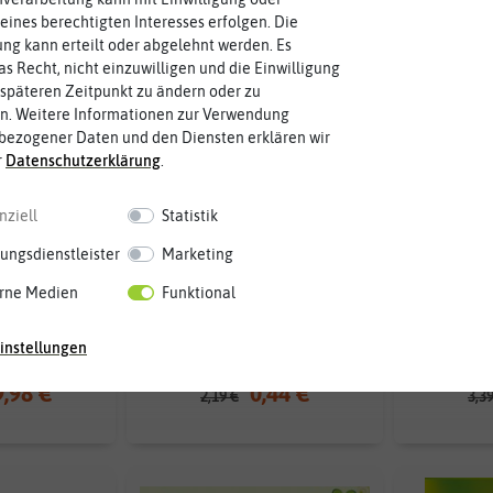
eines berechtigten Interesses erfolgen. Die
g kann erteilt oder abgelehnt werden. Es
as Recht, nicht einzuwilligen und die Einwilligung
späteren Zeitpunkt zu ändern oder zu
n. Weitere Informationen zur Verwendung
bezogener Daten und den Diensten erklären wir
r
Daten­schutz­erklärung
.
nziell
Statistik
ungsdienstleister
Marketing
rne Medien
Funktional
tskalender
Zuckermais Tasty Sweet F1-
Zuckerma
se
Hybride [MHD 01/2025]
[M
instellungen
9,98 €
0,44 €
2,19 €
3,3