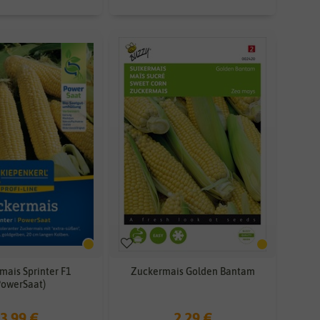
mais Sprinter F1
Zuckermais Golden Bantam
PowerSaat)
3,99 €
2,29 €