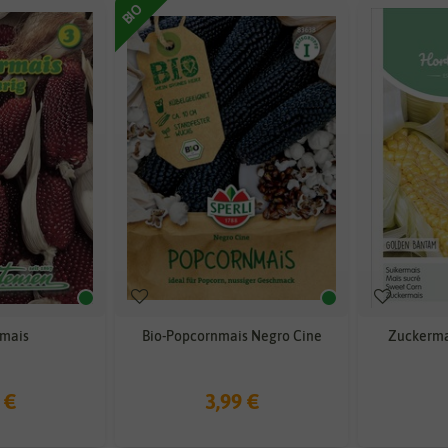
BIO
mais
Bio-Popcornmais Negro Cine
Zuckerma
 €
3,99 €