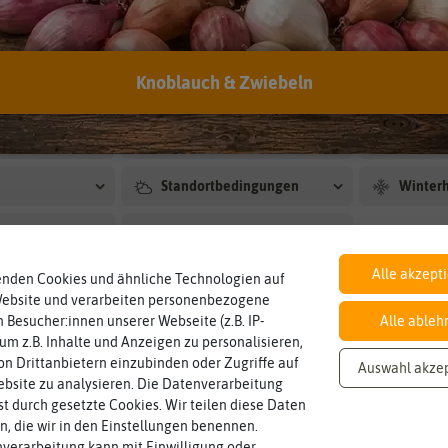
men
9
Knoblauch & Zwiebeln
Preis
Lieferb
us
Blütenfarbe
Ernte
Standortbedingungen
Winterh
Blütezeit
Alle akzept
enden Cookies und ähnliche Technologien auf
Website und verarbeiten personenbezogene
 Besucher:innen unserer Webseite (z.B. IP-
Alle ableh
 um z.B. Inhalte und Anzeigen zu personalisieren,
nden in Maissamen
n Drittanbietern einzubinden oder Zugriffe auf
Auswahl akze
bsite zu analysieren. Die Datenverarbeitung
rst durch gesetzte Cookies. Wir teilen diese Daten
-80%
BIO
en, die wir in den Einstellungen benennen.
-50%
verarbeitung kann mit Einwilligung oder