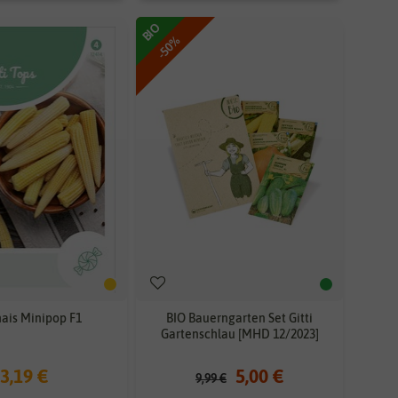
BIO
-50%
ais Minipop F1
BIO Bauerngarten Set Gitti
Gartenschlau [MHD 12/2023]
3,19 €
5,00 €
9,99 €