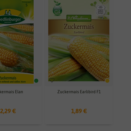
kermais Elan
Zuckermais Earlibird F1
2,29 €
1,89 €