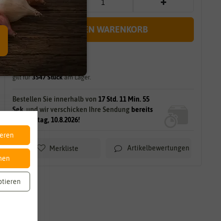
IN DEN WARENKORB
sofort lieferbar
gilt für
3547
Stück
am Lager.
Bestellen Sie innerhalb von
17 Std. 11 Min. 54
Sek.
und wir verschicken Ihre Sendung
bereits
am Montag, 10.8.2026!
ieren
Artikelbewertungen
Merkliste
nen
ptieren