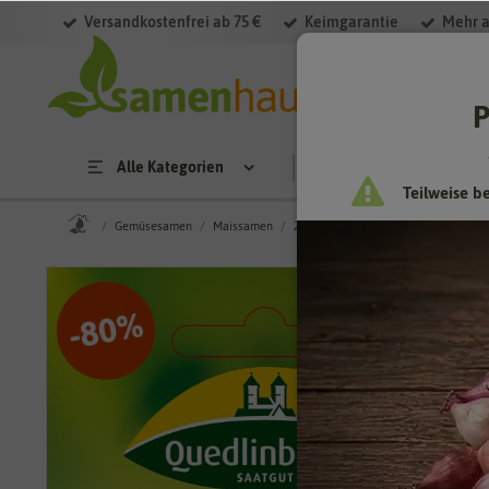
Versandkostenfrei ab 75 €
Keimgarantie
Mehr a
P
Alle Kategorien
Saatgut
Anzucht & 
Teilweise b
Gemüsesamen
Maissamen
Zuckermais Tasty Sweet F1-Hybride
%
80
-