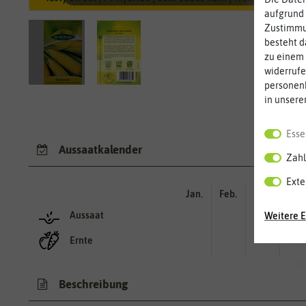
aufgrund 
Zustimmun
besteht d
zu einem 
widerrufe
personen
in unsere
Esse
Aussaatkalender
Zahl
Exte
Jan.
Feb.
Mär.
Apr.
Aussaat
Weitere E
Ernte
Beschreibung