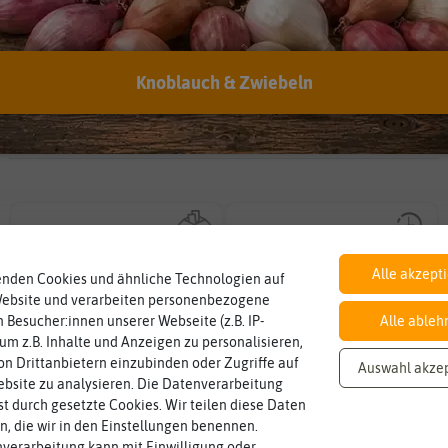
Kann man abgelaufenes Saatgut trotzdem noch
verwenden?
Hersteller:
Quedlinburger Saatgut
Knoblauch & Zwiebeln
Artikelnummer:
447182-qb
EAN:
4014352189852
Inhalt
Haltbarkeit
sollte.
Wie viel ist enthalten
und Pflanzgut sehr gut keimen
6 g (reicht für ca. 25 Pflanzen )
min. 01/2025
Zeitpunkt, bis zu dem das Saat-
Alle akzept
enden Cookies und ähnliche Technologien auf
Website und verarbeiten personenbezogene
 Besucher:innen unserer Webseite (z.B. IP-
Alle ableh
Standort
Fruchtfarbe
sonnig, vollsonnig)
 um z.B. Inhalte und Anzeigen zu personalisieren,
sie nach dem Reifungsprozess hat.
Pflanze? (schattig, halbschattig,
sonnig
gelb
Die Farbe der reifen Frucht, die
n Drittanbietern einzubinden oder Zugriffe auf
Wie viel Licht benötigt die
Auswahl akze
bsite zu analysieren. Die Datenverarbeitung
rst durch gesetzte Cookies. Wir teilen diese Daten
en, die wir in den Einstellungen benennen.
verarbeitung kann mit Einwilligung oder