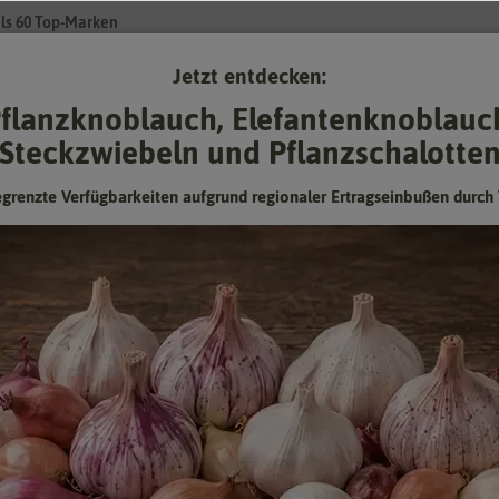
ls 60 Top-Marken
Jetzt entdecken:
Su
flanzknoblauch, Elefantenknoblauc
Steckzwiebeln und Pflanzschalotte
Gartenzubehör
Gründünger & -düngung
Pflanzgut
Keimspros
egrenzte Verfügbarkeiten aufgrund regionaler Ertragseinbußen durch 
 [MHD 01/2025]
Zuckermais Tasty Sweet F1-Hybride
[MHD 01/2025]
Maiskörner sind zum Einfreiren geeignet.
Mindesthaltbarkeitsdatum (MHD) überschritten oder
fast erreicht: