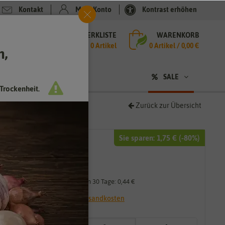
Kontakt
Mein Konto
Kontrast erhöhen
MERKLISTE
WARENKORB
che
0 Artikel
0
Artikel /
0,00 €
h,
n
sen
❤ für Tiere
SALE
Trockenheit.
Zurück zur Übersicht
Sie sparen:
1,75 €
(-
80
%)
2,19 €
0,44 €
*
Niedrigster Preis der letzten 30 Tage:
0,44 €
* inkl. 7% MwSt. zzgl.
Versandkosten