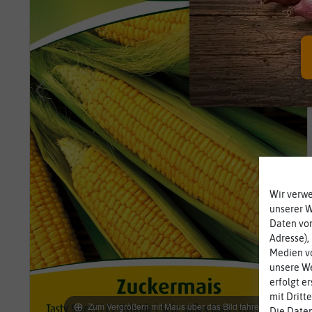
Wir verw
unserer 
Daten von
Adresse),
Medien vo
unsere We
erfolgt e
mit Dritt
Zum Vergrößern mit Maus über das Bild fahren
Die Daten