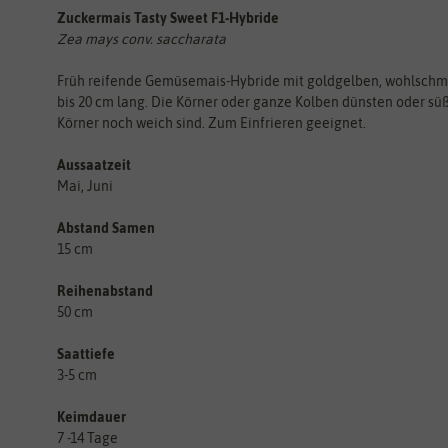
Zuckermais Tasty Sweet F1-Hybride
Zea mays conv. saccharata
Früh reifende Gemüsemais-Hybride mit goldgelben, wohlschme
bis 20 cm lang. Die Körner oder ganze Kolben dünsten oder süß
Körner noch weich sind. Zum Einfrieren geeignet.
Aussaatzeit
Mai, Juni
Abstand Samen
15 cm
Reihenabstand
50 cm
Saattiefe
3-5 cm
Keimdauer
7 -14 Tage