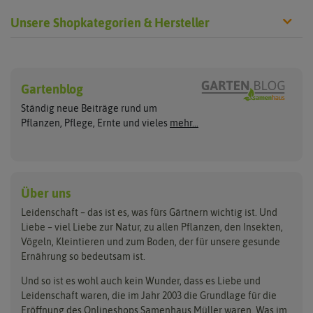
Unsere Shopkategorien & Hersteller
Sämereien
Hersteller
Blumensamen
Gartenblog
Exotische Samen
Arche Noah
Clever Pots
Ständig neue Beiträge rund um
Gemüsesamen
ASB Greenworld
COMPO
Pflanzen, Pflege, Ernte und vieles
mehr...
Gründünger
Keimsprossen
Austrosaat
Culinaris
Kiloware
baza
De Bolster Bio-Samen
Kleintiersaaten
Kräutersamen
Benary
Dobar
Über uns
Loretta-Rasen
Bingenheimer Saatgut
Dürr-Samen
Leidenschaft – das ist es, was fürs Gärtnern wichtig ist. Und
Obstsamen
Liebe – viel Liebe zur Natur, zu allen Pflanzen, den Insekten,
Pilzbrut
BioBalu
elho
Vögeln, Kleintieren und zum Boden, der für unsere gesunde
Rasensamen
Ernährung so bedeutsam ist.
Bionana
Eschenfelder
Steckzwiebeln
Zimmer & Kübelpflanzen
Und so ist es wohl auch kein Wunder, dass es Liebe und
BIOWOL
Feldsaaten Freudenberger
Kataloge
Leidenschaft waren, die im Jahr 2003 die Grundlage für die
Blumicorn
Fertil
Schnäppchen
Eröffnung des Onlineshops Samenhaus Müller waren. Was im