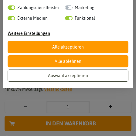
Zahlungsdienstleister
Marketing
Externe Medien
Funktional
Weitere Einstellungen
Vergrößern durch berühren
Alle akzeptieren
Blumenkohl Erfurt
Alle ablehnen
0,39 €
*
Auswahl akzeptieren
* inkl. 7% MwSt. zzgl.
Versandkosten
IN DEN WARENKORB