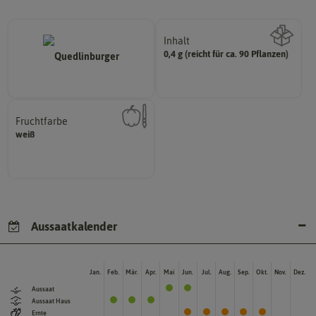
Inhalt
0,4 g (reicht für ca. 90 Pflanzen)
Wie viel ist enthalten
Fruchtfarbe
hat.
weiß
sie nach dem Reifungsprozess
Die Farbe der reifen Frucht, die
Aussaatkalender
Jan.
Feb.
Mär.
Apr.
Mai
Jun.
Jul.
Aug.
Sep.
Okt.
Nov.
Dez.
Aussaat
Aussaat Haus
Ernte