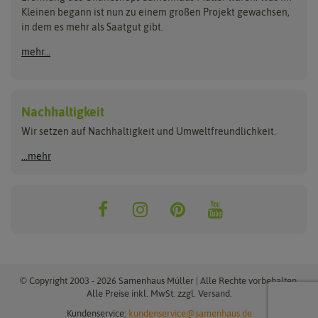
Kleinen begann ist nun zu einem großen Projekt gewachsen,
Bûten Birds
Flora Elite
Anzucht & Gartenzubehör
in dem es mehr als Saatgut gibt.
Bûten Home
Flora Elite Blumenzwiebeln
mehr...
Anzuchtschalen
Buzzy Seeds
Flora Fantastica
Anzuchttöpfe
Buzzy Gifts
Florex
Folien, Vliese und Netze
Growblocks, Erde & Dünger
Carl Pabst
Nachhaltigkeit
Heizmatte & Heizkabel
Wir setzen auf Nachhaltigkeit und Umweltfreundlichkeit.
Florissa
Hortitops
Kokos-Quelltabletten
Zimmergewächshaus
Flortis
Jansen Zaden
...mehr
FLORTUS
Jiffy
Gemüsesamen
Franchi Sementi
JUB Holland
Bohnen & Erbsen
Frankonia Samen
Kent & Stowe
Gurkensamen
Kohlsamen
Garland
Kiepenkerl
Kürbissamen
Gardissimo
kixx
Lauchsamen
© Copyright 2003 - 2026 Samenhaus Müller | Alle Rechte vorbehalten.
Maissamen
Alle Preise inkl. MwSt. zzgl. Versand.
GEVO
Küpper
Möhrensamen
Kundenservice:
kundenservice@samenhaus.de