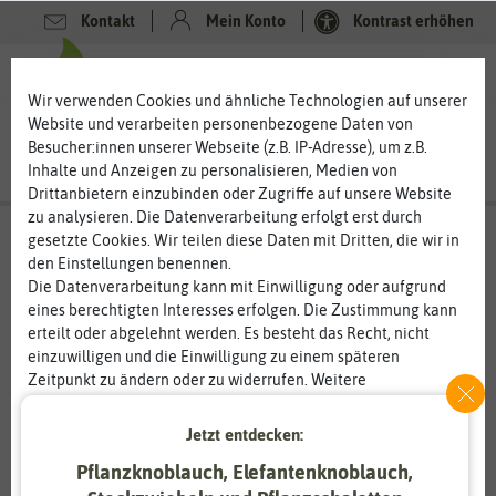
Kontakt
Mein Konto
Kontrast erhöhen
0
0
Wir verwenden Cookies und ähnliche Technologien auf unserer
Website und verarbeiten personenbezogene Daten von
Besucher:innen unserer Webseite (z.B. IP-Adresse), um z.B.
Inhalte und Anzeigen zu personalisieren, Medien von
Drittanbietern einzubinden oder Zugriffe auf unsere Website
zu analysieren. Die Datenverarbeitung erfolgt erst durch
gesetzte Cookies. Wir teilen diese Daten mit Dritten, die wir in
den Einstellungen benennen.
Die Datenverarbeitung kann mit Einwilligung oder aufgrund
eines berechtigten Interesses erfolgen. Die Zustimmung kann
erteilt oder abgelehnt werden. Es besteht das Recht, nicht
einzuwilligen und die Einwilligung zu einem späteren
Zeitpunkt zu ändern oder zu widerrufen. Weitere
Informationen zur Verwendung personenbezogener Daten und
den Diensten erklären wir in unserer
Daten­schutz­erklärung
.
Jetzt entdecken:
Pflanzknoblauch, Elefantenknoblauch,
Essenziell
Statistik