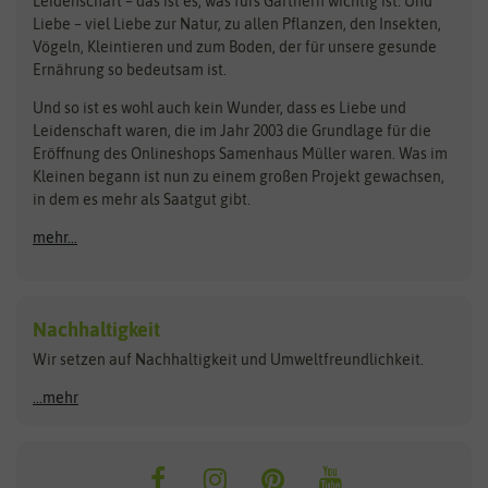
Leidenschaft – das ist es, was fürs Gärtnern wichtig ist. Und
Obstsamen
Liebe – viel Liebe zur Natur, zu allen Pflanzen, den Insekten,
Pilzbrut
BioBalu
elho
Vögeln, Kleintieren und zum Boden, der für unsere gesunde
Rasensamen
Ernährung so bedeutsam ist.
Bionana
Eschenfelder
Steckzwiebeln
Zimmer & Kübelpflanzen
Und so ist es wohl auch kein Wunder, dass es Liebe und
BIOWOL
Feldsaaten Freudenberger
Kataloge
Leidenschaft waren, die im Jahr 2003 die Grundlage für die
Blumicorn
Fertil
Schnäppchen
Eröffnung des Onlineshops Samenhaus Müller waren. Was im
Kleinen begann ist nun zu einem großen Projekt gewachsen,
Bûten Birds
Flora Elite
Anzucht & Gartenzubehör
in dem es mehr als Saatgut gibt.
Bûten Home
Flora Elite Blumenzwiebeln
mehr...
Anzuchtschalen
Buzzy Seeds
Flora Fantastica
Anzuchttöpfe
Buzzy Gifts
Florex
Folien, Vliese und Netze
Growblocks, Erde & Dünger
Carl Pabst
Nachhaltigkeit
Heizmatte & Heizkabel
Wir setzen auf Nachhaltigkeit und Umweltfreundlichkeit.
Florissa
Hortitops
Kokos-Quelltabletten
Zimmergewächshaus
Flortis
Jansen Zaden
...mehr
FLORTUS
Jiffy
Gemüsesamen
Franchi Sementi
JUB Holland
Bohnen & Erbsen