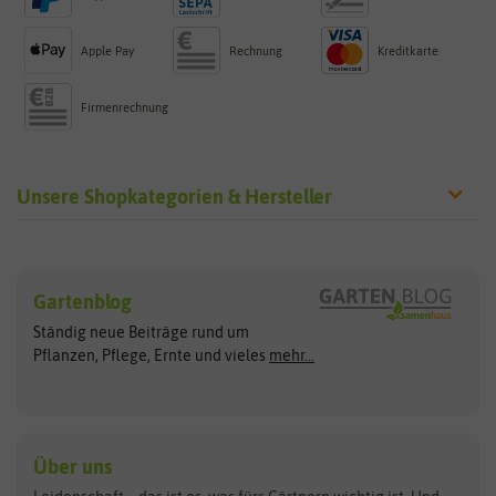
Apple Pay
Rechnung
Kreditkarte
Firmenrechnung
Unsere Shopkategorien & Hersteller
Sämereien
Hersteller
Blumensamen
Gartenblog
Exotische Samen
Arche Noah
Clever Pots
Ständig neue Beiträge rund um
Gemüsesamen
ASB Greenworld
COMPO
Pflanzen, Pflege, Ernte und vieles
mehr...
Gründünger
Keimsprossen
Austrosaat
Culinaris
Kiloware
baza
De Bolster Bio-Samen
Kleintiersaaten
Kräutersamen
Benary
Dobar
Über uns
Loretta-Rasen
Bingenheimer Saatgut
Dürr-Samen