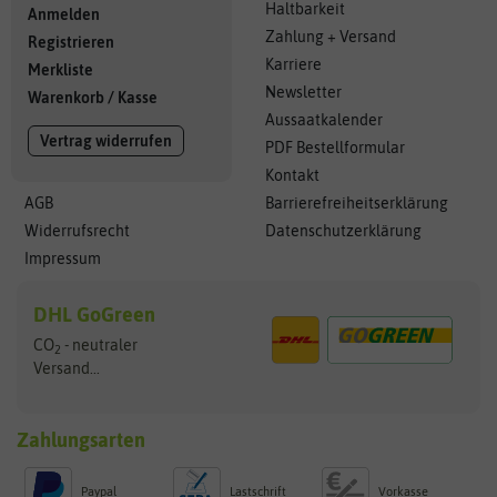
Haltbarkeit
Anmelden
Zahlung + Versand
Registrieren
Karriere
Merkliste
Newsletter
Warenkorb
/
Kasse
Aussaatkalender
Vertrag widerrufen
PDF Bestellformular
Kontakt
AGB
Barrierefreiheitserklärung
Widerrufsrecht
Datenschutzerklärung
Impressum
DHL GoGreen
CO
- neutraler
2
Versand...
Zahlungsarten
Paypal
Lastschrift
Vorkasse