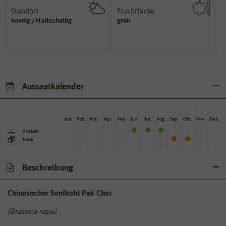
Standort
Fruchtfarbe
sonnig, vollsonnig)
hat.
Sonnig / Halbschattig
grün
Pflanze? (schattig, halbschattig,
sie nach dem Reifungsprozess
Wie viel Licht benötigt die
Die Farbe der reifen Frucht, die
Aussaatkalender
Jan.
Feb.
Mär.
Apr.
Mai
Jun.
Jul.
Aug.
Sep.
Okt.
Nov.
Dez.
Aussaat
Ernte
Beschreibung
Chinesischer Senfkohl Pak Choi
(Brassica rapa)