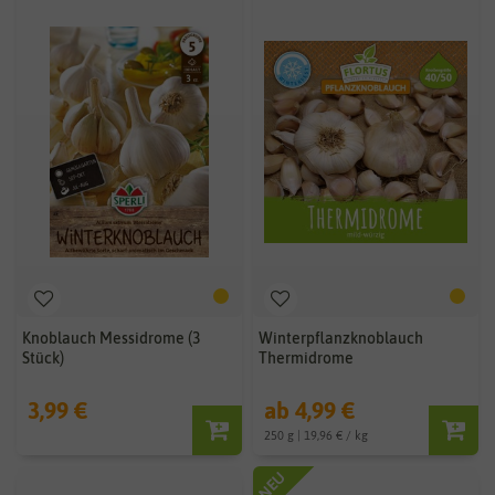
Knoblauch Messidrome (3
Winterpflanzknoblauch
Stück)
Thermidrome
3,99 €
ab 4,99 €
250 g | 19,96 € / kg
NEU