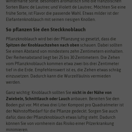
winterharte Sorte. Besonders aromatisch sind die franzöischen
Sorten Blanc de Lautrec und Violett de Lautrec. Möchten Sie eine
frühe Sorte, ist Flavor die passende Wahl. Etwas milder ist der
Elefantenknoblauch mit seinen riesigen Knollen.
So pflanzen Sie den Steckknoblauch
Pflanzknoblauch wird bei der Pflanzung so gesetzt, dass die
Spitzen der Knoblauchzehen nach oben
schauen. Dabei sollten
Sie einen Abstand von mindestens zehn Zentimetern einhalten.
Der Reihenabstand liegt bei 25 bis 30 Zentimetern. Die Zehen
vom Pflanzknoblauch kommen etwa zwei bis drei Zentimeter
tief in die Erde. Empfehlenswert ist es, die Zehen etwas schräg
einzusetzen. Dadurch kann die Wurzelfäulnis vermieden
werden.
Ganz wichtig: Knoblauch sollten Sie
nicht in der Nähe von
Zwiebeln, Schnittlauch oder Lauch
anbauen. Bereiten Sie den
Boden gut vor. Mit etwa drei Liter Kompost pro Quadratmeter ist
der Nährstoffbedarf für die Pflanze gedeckt. Sorgen Sie auch
dafür, dass der Pflanzknoblauch etwas luftig steht. Dadurch
können Sie von vornherein das Risiko einer Pilzerkrankung
minimieren.