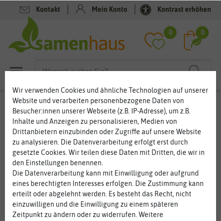
Kontakt
Mein Konto
Kontrast erhöhen
Filter
0
0
Wir verwenden Cookies und ähnliche Technologien auf unserer
Website und verarbeiten personenbezogene Daten von
Pflanzknoblauch – die Würz- und
Besucher:innen unserer Webseite (z.B. IP-Adresse), um z.B.
Heilpflanze mit dem unverwechselbaren
Inhalte und Anzeigen zu personalisieren, Medien von
Duft
Drittanbietern einzubinden oder Zugriffe auf unsere Website
zu analysieren. Die Datenverarbeitung erfolgt erst durch
Knoblauch gehört zu den beliebtesten Gewürzen in der Küche.
gesetzte Cookies. Wir teilen diese Daten mit Dritten, die wir in
Besonders in mediterrane Gerichte bringt der Knoblauch den
den Einstellungen benennen.
richtigen Pfiff. Am besten schmeckt Knoblauch frisch aus dem
Die Datenverarbeitung kann mit Einwilligung oder aufgrund
eigenen Garten. Die aromatischen Zehen lassen sich leicht
eines berechtigten Interesses erfolgen. Die Zustimmung kann
anbauen und brauchen am richtigen Standort nicht viel Pflege.
erteilt oder abgelehnt werden. Es besteht das Recht, nicht
Übrigens können Sie Pflanzknoblauch auch auf dem Balkon oder
einzuwilligen und die Einwilligung zu einem späteren
der Terrasse anpflanzen.
Zeitpunkt zu ändern oder zu widerrufen. Weitere