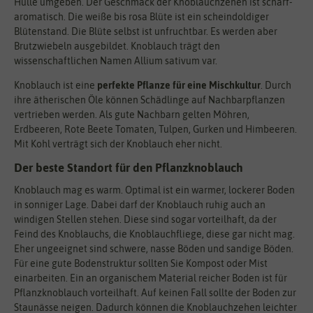
Hülle umgeben. Der Geschmack der Knoblauchzehen ist scharf-
aromatisch. Die weiße bis rosa Blüte ist ein scheindoldiger
Blütenstand. Die Blüte selbst ist unfruchtbar. Es werden aber
Brutzwiebeln ausgebildet. Knoblauch trägt den
wissenschaftlichen Namen Allium sativum var.
Knoblauch ist eine
perfekte Pflanze für eine Mischkultur
. Durch
ihre ätherischen Öle können Schädlinge auf Nachbarpflanzen
vertrieben werden. Als gute Nachbarn gelten Möhren,
Erdbeeren, Rote Beete Tomaten, Tulpen, Gurken und Himbeeren.
Mit Kohl verträgt sich der Knoblauch eher nicht.
Der beste Standort für den Pflanzknoblauch
Knoblauch mag es warm. Optimal ist ein warmer, lockerer Boden
in sonniger Lage. Dabei darf der Knoblauch ruhig auch an
windigen Stellen stehen. Diese sind sogar vorteilhaft, da der
Feind des Knoblauchs, die Knoblauchfliege, diese gar nicht mag.
Eher ungeeignet sind schwere, nasse Böden und sandige Böden.
Für eine gute Bodenstruktur sollten Sie Kompost oder Mist
einarbeiten. Ein an organischem Material reicher Boden ist für
Pflanzknoblauch vorteilhaft. Auf keinen Fall sollte der Boden zur
Staunässe neigen. Dadurch können die Knoblauchzehen leichter