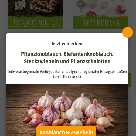
Jetzt entdecken:
Pflanzknoblauch, Elefantenknoblauch,
Pflanzgut Starter-Set
Winterpflanzknoblauch Bunte
Mischung
Steckzwiebeln und Pflanzschalotten
Teilweise begrenzte Verfügbarkeiten aufgrund regionaler Ertragseinbußen
ab 12,95 €
ab 12,95 €
durch Trockenheit.
6 Stück | 2,16 € / Stück
Knoblauch & Zwiebeln