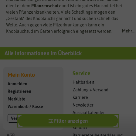
dient er dem
Pflanzenschutz
und ist ein gutes Hausmittel bei
vielen Pflanzenkrankheiten. Viele Schädlinge mögen den
„Gestank“ des Knoblauchs gar nicht und suchen schnell das
Weite. Auch gegen viele Pilzerkrankungen kann ein
Mehr...
Knoblauchsud im Garten erfolgreich eingesetzt werden.
Alle Informationen im Überblick
Service
Mein Konto
Haltbarkeit
Anmelden
Zahlung + Versand
Registrieren
Karriere
Merkliste
Newsletter
Warenkorb
/
Kasse
Aussaatkalender
Vertrag widerrufen
PDF Bestellformular
Filter anzeigen
Kontakt
AGB
Barrierefreiheitserklärung