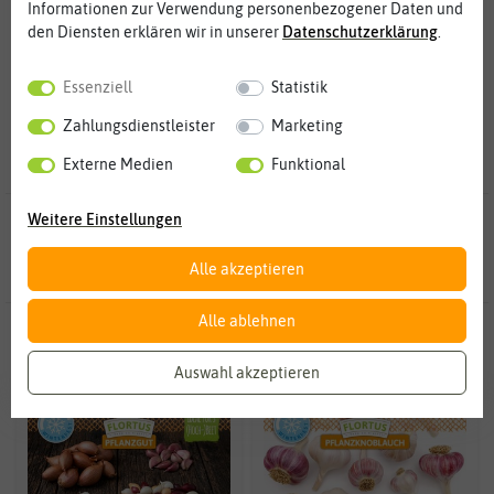
Informationen zur Verwendung personenbezogener Daten und
Weitere Kategorien
den Diensten erklären wir in unserer
Daten­schutz­erklärung
.
Elefantenknoblauch
6
Essenziell
Statistik
Zahlungsdienstleister
Marketing
Externe Medien
Funktional
Weitere Einstellungen
48 Ergebnisse
gefunden in Pflanzknoblauch
Alle akzeptieren
Alle ablehnen
NEU
Auswahl akzeptieren