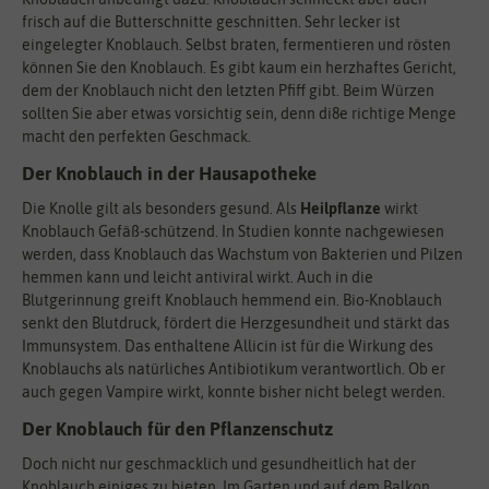
frisch auf die Butterschnitte geschnitten. Sehr lecker ist
eingelegter Knoblauch. Selbst braten, fermentieren und rösten
können Sie den Knoblauch. Es gibt kaum ein herzhaftes Gericht,
dem der Knoblauch nicht den letzten Pfiff gibt. Beim Würzen
sollten Sie aber etwas vorsichtig sein, denn di8e richtige Menge
macht den perfekten Geschmack.
Der Knoblauch in der Hausapotheke
Die Knolle gilt als besonders gesund. Als
Heilpflanze
wirkt
Knoblauch Gefäß-schützend. In Studien konnte nachgewiesen
werden, dass Knoblauch das Wachstum von Bakterien und Pilzen
hemmen kann und leicht antiviral wirkt. Auch in die
Blutgerinnung greift Knoblauch hemmend ein. Bio-Knoblauch
senkt den Blutdruck, fördert die Herzgesundheit und stärkt das
Immunsystem. Das enthaltene Allicin ist für die Wirkung des
Knoblauchs als natürliches Antibiotikum verantwortlich. Ob er
auch gegen Vampire wirkt, konnte bisher nicht belegt werden.
Der Knoblauch für den Pflanzenschutz
Doch nicht nur geschmacklich und gesundheitlich hat der
Knoblauch einiges zu bieten. Im Garten und auf dem Balkon