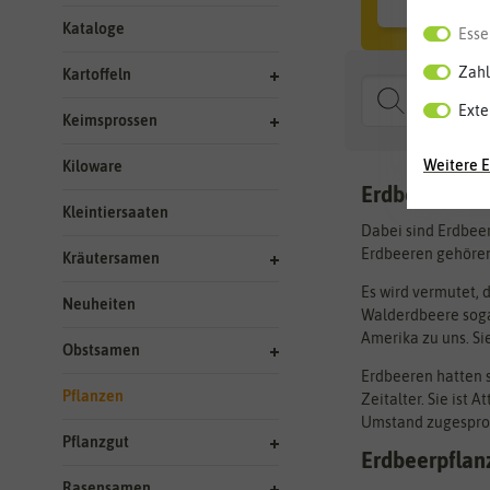
Kataloge
Esse
Zahl
Kartoffeln
Exte
Keimsprossen
Weitere E
Kiloware
Erdbeeren si
Kleintiersaaten
Dabei sind Erdbeer
Erdbeeren gehören.
Kräutersamen
Es wird vermutet, 
Neuheiten
Walderdbeere sogar
Amerika zu uns. S
Obstsamen
Erdbeeren hatten 
Pflanzen
Zeitalter. Sie ist
Umstand zugesproch
Pflanzgut
Erdbeerpflan
Rasensamen