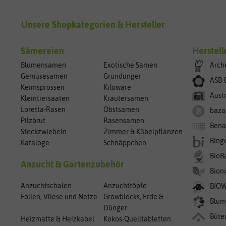
Unsere Shopkategorien & Hersteller
Sämereien
Herstell
Blumensamen
Exotische Samen
Arch
Gemüsesamen
Gründünger
ASB 
Keimsprossen
Kiloware
Aust
Kleintiersaaten
Kräutersamen
Loretta-Rasen
Obstsamen
baza
Pilzbrut
Rasensamen
Bena
Steckzwiebeln
Zimmer & Kübelpflanzen
Bing
Kataloge
Schnäppchen
BioB
Anzucht & Gartenzubehör
Bion
Anzuchtschalen
Anzuchttöpfe
BIO
Folien, Vliese und Netze
Growblocks, Erde &
Blum
Dünger
Bûte
Heizmatte & Heizkabel
Kokos-Quelltabletten