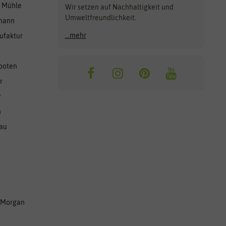
r Mühle
Wir setzen auf Nachhaltigkeit und
Umweltfreundlichkeit.
lmann
...mehr
ufaktur
ooten
r
r
n
nau
 Morgan