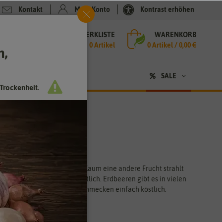
Kontakt
Mein Konto
Kontrast erhöhen
MERKLISTE
WARENKORB
che
0 Artikel
0
Artikel /
0,00 €
h,
n
sen
❤ für Tiere
SALE
Trockenheit.
n werden von allen geliebt. Kaum eine andere Frucht strahlt
en Farbe ist dafür verantwortlich. Erdbeeren gibt es in vielen
rüchte aus eigenem Anbau schmecken einfach köstlich.