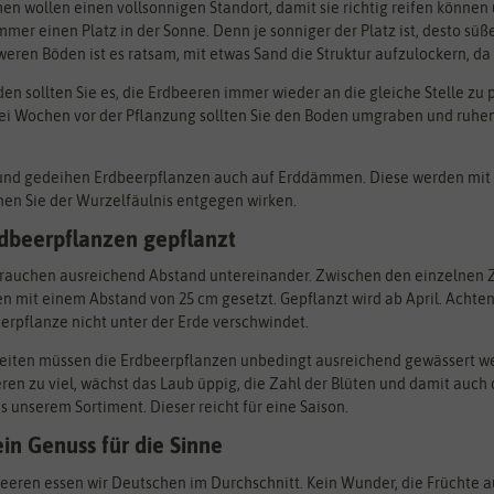
en wollen einen vollsonnigen Standort, damit sie richtig reifen können
mer einen Platz in der Sonne. Denn je sonniger der Platz ist, desto süße
hweren Böden ist es ratsam, mit etwas Sand die Struktur aufzulockern, d
n sollten Sie es, die Erdbeeren immer wieder an die gleiche Stelle zu pf
ei Wochen vor der Pflanzung sollten Sie den Boden umgraben und ruhen
und gedeihen Erdbeerpflanzen auch auf Erddämmen. Diese werden mit v
nen Sie der Wurzelfäulnis entgegen wirken.
dbeerpflanzen gepflanzt
rauchen ausreichend Abstand untereinander. Zwischen den einzelnen Ze
n mit einem Abstand von 25 cm gesetzt. Gepflanzt wird ab April. Achte
erpflanze nicht unter der Erde verschwindet.
iten müssen die Erdbeerpflanzen unbedingt ausreichend gewässert we
en zu viel, wächst das Laub üppig, die Zahl der Blüten und damit auch 
 unserem Sortiment. Dieser reicht für eine Saison.
in Genuss für die Sinne
beeren essen wir Deutschen im Durchschnitt. Kein Wunder, die Früchte au