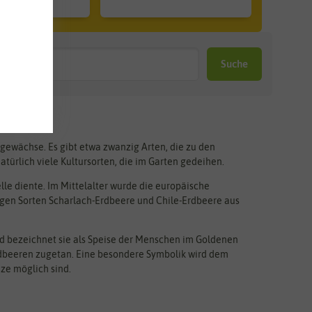
Suche
gewächse. Es gibt etwa zwanzig Arten, die zu den
atürlich viele Kultursorten, die im Garten gedeihen.
lle diente. Im Mittelalter wurde die europäische
igen Sorten Scharlach-Erdbeere und Chile-Erdbeere aus
d bezeichnet sie als Speise der Menschen im Goldenen
n Erdbeeren zugetan. Eine besondere Symbolik wird dem
ze möglich sind.