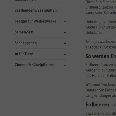
Die süßen Früchtch
Erdbeerpflanzen im
Saatbänder & Saatplatten
sauer sein. Bei sc
Saatgut für Werbezwecke
Unbedingt vermeide
wechseln. Etwa zw
Samen-Sets
Unkräuter.
Sehr gut wachsen 
Schnäppchen
abgedeckt. So kön
❤️ für Tiere
So werden Er
Zimmer & Kübelpflanzen
Erdbeerpflanzen b
werden die Pflanze
das Herz der Erdbe
Während Trockenze
Düngen Sie Erdbeer
Langzeitdünger aus
Erdbeeren – e
Etwa drei Kilo Erd