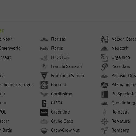
er
e Noah
Florissa
Nelson Gard
Greenworld
Flortis
Neudorff
rosaat
FLORTUS
Orga.nico
Franchi Sementi
Pearl Jars
ry
Frankonia Samen
Pegasus Dre
enheimer Saatgut
Garland
Pilzmännch
alu
Gardissimo
ProSpecieRa
ana
GEVO
Quedlinburg
WOL
Greenline
ReinSaat
icorn
Grüne Oase
ReNatura
n Birds
Grow-Grow Nut
Romberg