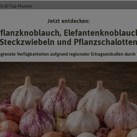
ls 60 Top-Marken
Jetzt entdecken:
Su
flanzknoblauch, Elefantenknoblauc
Steckzwiebeln und Pflanzschalotte
Gartenzubehör
Gründünger & -düngung
Pflanzgut
Keimspros
egrenzte Verfügbarkeiten aufgrund regionaler Ertragseinbußen durch 
 Erdbeerpflanzen
en für verführerische Früchte
en ohne Erdbeeren? Sicher nicht. Die verführerisch süßen, roten Früchte
t aus. Vor allem die vollendete Süße in Verbindung mit der leuchtend rot
anzen lassen sich leicht im Garten und auf dem Balkon anbauen. Die F