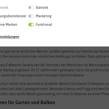
nziell
Statistik
ungsdienstleister
Marketing
rne Medien
Funktional
instellungen
nd die Königinnen unter den Beeren
en gar keine wirklichen Beeren, sondern gehören zur Familie der Rosen
 Die meisten sind in der nördlichen Halbkugel zu finden. Dazu gibt es n
dass Erdbeeren bereits seit der Steinzeit den Menschen als Nahrungsque
 flächig angebaut. Im 17. Jahrhundert gelangten dann die groß-frucht
ie waren der Ursprung unserer heutigen Gartenerdbeere.
schon immer eine besondere Symbolik. Bereits Ovid kennt Erdbeeren un
 Attribut fast aller Liebesgöttinnen. Besonders Venus und Frigg sind de
en, dass weiße Blüten gleichzeitig mit roten Erdbeeren an einer Pflan
zen für Garten und Balkon