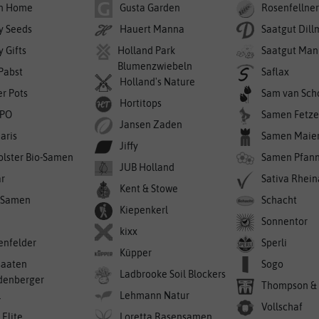
n Home
Gusta Garden
Rosenfellne
y Seeds
Hauert Manna
Saatgut Dil
 Gifts
Holland Park
Saatgut Man
Blumenzwiebeln
 Pabst
Saflax
Holland's Nature
er Pots
Sam van Sch
Hortitops
PO
Samen Fetze
Jansen Zaden
aris
Samen Maie
Jiffy
olster Bio-Samen
Samen Pfan
JUB Holland
r
Sativa Rhei
Kent & Stowe
-Samen
Schacht
Kiepenkerl
Sonnentor
kixx
enfelder
Sperli
Küpper
saaten
Sogo
Ladbrooke Soil Blockers
denberger
Thompson &
l
Lehmann Natur
Vollschaf
 Elite
Loretta Rasensamen