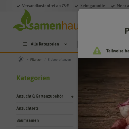
Versandkostenfrei ab 75 €
Keimgarantie
Mehr a
Filter
P
Alle Kategorien
Saatgut
Anzucht & 
Teilweise b
Pflanzen
Erdbeerpflanzen
Pflanzen
-
Kategorien
Erdbeerpflanz
Anzucht & Gartenzubehör
Gibt es einen Gart
so viel Sinnlichkei
Anzuchtsets
Sorten. Erdbeerpfl
Baumsamen