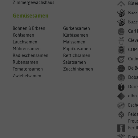
Zimmergewächshaus
Bûte
Buzz
Gemüsesamen
Buzzy
Bohnen & Erbsen
Gurkensamen
Carl
Kohlsamen
Kürbissamen
Clev
Lauchsamen
Maissamen
Möhrensamen
Paprikasamen
COM
Radieschensamen
Rettichsamen
Culin
Rübensamen
Salatsamen
De B
Tomatensamen
Zucchinisamen
Zwiebelsamen
Doba
Dürr
elho
Esch
Feld
Freu
Ferti
Flora