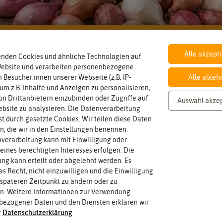
den in Erdbeerpflanzen
Knoblauch & Zwiebeln
Alle akzept
Unsere Empfehlungen
enden Cookies und ähnliche Technologien auf
Website und verarbeiten personenbezogene
 Besucher:innen unserer Webseite (z.B. IP-
Alle ableh
 um z.B. Inhalte und Anzeigen zu personalisieren,
n Drittanbietern einzubinden oder Zugriffe auf
Auswahl akze
bsite zu analysieren. Die Datenverarbeitung
rst durch gesetzte Cookies. Wir teilen diese Daten
en, die wir in den Einstellungen benennen.
verarbeitung kann mit Einwilligung oder
eines berechtigten Interesses erfolgen. Die
g kann erteilt oder abgelehnt werden. Es
as Recht, nicht einzuwilligen und die Einwilligung
TRAWBERRY
SISSI STRAWBERRY
SISSI
späteren Zeitpunkt zu ändern oder zu
hanging weiß (4
Erdbeerturm hanging
Erdbeerturm
n. Weitere Informationen zur Verwendung
agen)
anthrazit (4 Etagen)
bezogener Daten und den Diensten erklären wir
,90 €
55,90 €
8
r
Daten­schutz­erklärung
.