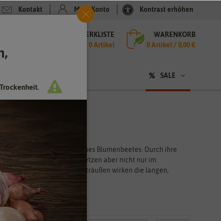
Kontakt
Mein Konto
Kontrast erhöhen
MERKLISTE
WARENKORB
che
0 Artikel
0
Artikel /
0,00 €
h,
n
sen
❤ für Tiere
SALE
Trockenheit.
tehen gern im Mittelpunkt eines Blumenbeetes. Durch ihre
ntimeter hoch. Die Blüten setzen aber nicht nur im
e halten. In bunten Sommersträußen wirken die langen,