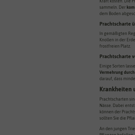
Kraft kosten. Die 
sammeln. Der
komp
dem Boden abgeschn
Prachtscharte 
In gemäßigten Regi
Knollen in der Erd
frostfreien Platz.
Prachtscharte 
Einige Sorten lass
Vermehrung durch 
darauf, dass mindes
Krankheiten 
Prachtscharten sin
Nässe. Dabei entst
können der Prachts
sollten Sie die Pf
An den jungen Trie