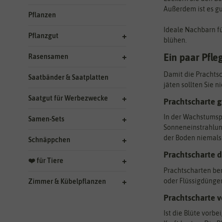
Außerdem ist es gu
Pflanzen
Ideale Nachbarn fü
Pflanzgut
blühen.
Ein paar Pfle
Rasensamen
Damit die Prachtsc
Saatbänder & Saatplatten
jäten sollten Sie 
Saatgut für Werbezwecke
Prachtscharte 
In der Wachstumsph
Samen-Sets
Sonneneinstrahlung
der Boden niemals 
Schnäppchen
Prachtscharte 
❤️ für Tiere
Prachtscharten ben
oder Flüssigdünger
Zimmer & Kübelpflanzen
Prachtscharte 
Ist die Blüte vorb