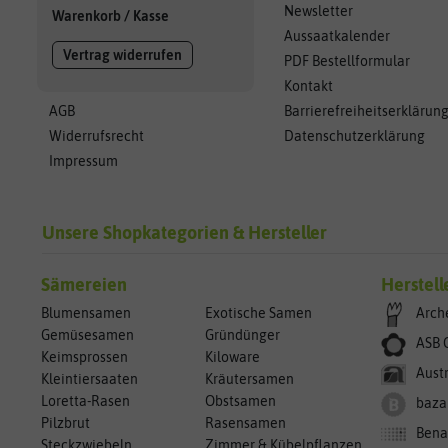
Newsletter
Warenkorb
/
Kasse
Aussaatkalender
Vertrag widerrufen
PDF Bestellformular
Kontakt
AGB
Barrierefreiheitserklärun
Widerrufsrecht
Datenschutzerklärung
Impressum
Unsere Shopkategorien & Hersteller
Sämereien
Herstell
Blumensamen
Exotische Samen
Arch
Gemüsesamen
Gründünger
ASB 
Keimsprossen
Kiloware
Aust
Kleintiersaaten
Kräutersamen
Loretta-Rasen
Obstsamen
baza
Pilzbrut
Rasensamen
Bena
Steckzwiebeln
Zimmer & Kübelpflanzen