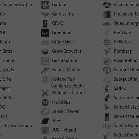
enheimer Saatgut
Garland
Pilzmännch
alu
Gardissimo
ProSpecieRa
ana
GEVO
Quedlinburg
WOL
Greenline
ReinSaat
icorn
Grüne Oase
ReNatura
n Birds
Grow-Grow Nut
Romberg
n Home
Gusta Garden
Rosenfellne
y Seeds
Hauert Manna
Saatgut Dil
 Gifts
Holland Park
Saatgut Man
Blumenzwiebeln
 Pabst
Saflax
Holland's Nature
er Pots
Sam van Sch
Hortitops
PO
Samen Fetze
Jansen Zaden
aris
Samen Maie
Jiffy
olster Bio-Samen
Samen Pfan
JUB Holland
r
Sativa Rhei