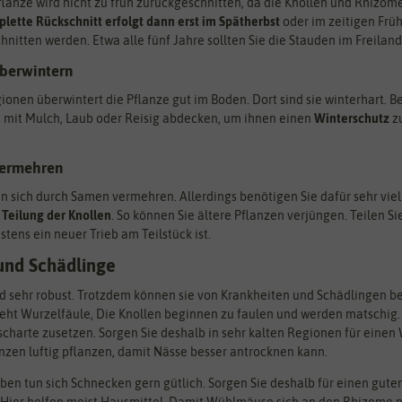
Pflanze wird nicht zu früh zurückgeschnitten, da die Knollen und Rhizome
lette Rückschnitt erfolgt dann erst im Spätherbst
oder im zeitigen Früh
itten werden. Etwa alle fünf Jahre sollten Sie die Stauden im Freiland 
überwintern
onen überwintert die Pflanze gut im Boden. Dort sind sie winterhart. Be
e mit Mulch, Laub oder Reisig abdecken, um ihnen einen
Winterschutz
zu
vermehren
en sich durch Samen vermehren. Allerdings benötigen Sie dafür sehr viel
Teilung der Knollen
. So können Sie ältere Pflanzen verjüngen. Teilen S
tens ein neuer Trieb am Teilstück ist.
und Schädlinge
d sehr robust. Trotzdem können sie von Krankheiten und Schädlingen bef
eht Wurzelfäule, Die Knollen beginnen zu faulen und werden matschig. 
charte zusetzen. Sorgen Sie deshalb in sehr kalten Regionen für einen
lanzen luftig pflanzen, damit Nässe besser antrocknen kann.
ben tun sich Schnecken gern gütlich. Sorgen Sie deshalb für einen gu