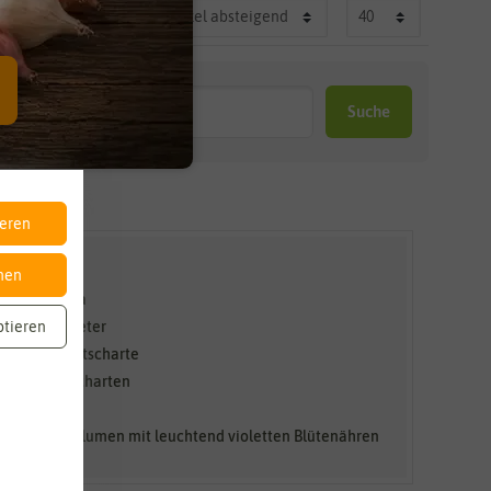
Suche
ieren
nen
 Nordamerika
ptieren
d Sonnenanbeter
Ährige Prachtscharte
 für Prachtscharten
hädlinge
bis Schnittblumen mit leuchtend violetten Blütenähren