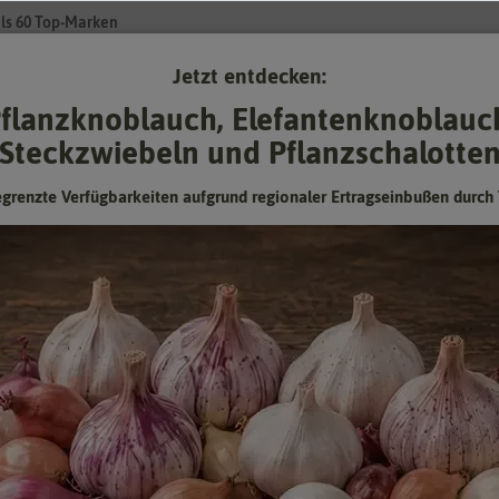
ls 60 Top-Marken
Jetzt entdecken:
Su
flanzknoblauch, Elefantenknoblauc
Steckzwiebeln und Pflanzschalotte
Gartenzubehör
Gründünger & -düngung
Pflanzgut
Keimspros
egrenzte Verfügbarkeiten aufgrund regionaler Ertragseinbußen durch 
arte steht gern im Mittelpunkt
charten mit ihren langen, ährenförmigen Blüten in Violett oder Rosa s
n machen sie auf sich aufmerksam. Die Korbblütler werden bis zu 90 Ze
, sondern sind auch perfekte Schnittblumen, die sich lange in der Vas
afarbenen Blüten großartig.