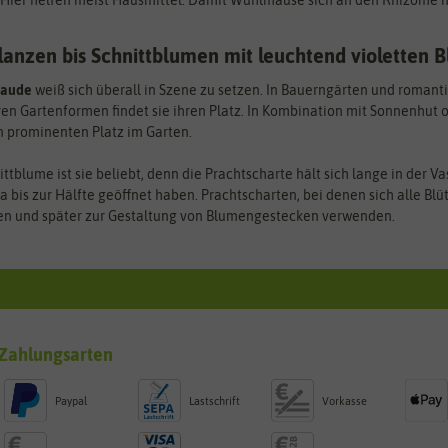
 Hier helfen meist Hausmittel. Damit Wühlmäuse sich an den Rhizome n
lanzen bis Schnittblumen mit leuchtend violetten 
taude
weiß sich überall in Szene zu setzen. In Bauerngärten und romant
en Gartenformen findet sie ihren Platz. In Kombination mit Sonnenhut o
n prominenten Platz im Garten.
ttblume ist sie beliebt, denn die Prachtscharte hält sich lange in der V
wa bis zur Hälfte geöffnet haben. Prachtscharten, bei denen sich alle 
n und später zur Gestaltung von Blumengestecken verwenden.
Zahlungsarten
Paypal
Lastschrift
Vorkasse