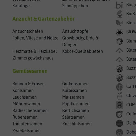
Bing
Kataloge
Schnäppchen
BioB
Anzucht & Gartenzubehör
Bion
Anzuchtschalen
Anzuchttöpfe
BIO
Folien, Vliese und Netze
Growblocks, Erde &
Blum
Dünger
Bûte
Heizmatte & Heizkabel
Kokos-Quelltabletten
Zimmergewächshaus
Bûte
Buzz
Gemüsesamen
Buzzy
Bohnen & Erbsen
Gurkensamen
Carl
Kohlsamen
Kürbissamen
Clev
Lauchsamen
Maissamen
Möhrensamen
Paprikasamen
COM
Radieschensamen
Rettichsamen
Culin
Rübensamen
Salatsamen
De B
Tomatensamen
Zucchinisamen
Zwiebelsamen
Doba