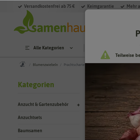
Versandkostenfrei ab 75 €
Keimgarantie
Mehr a
Filter
P
Alle Kategorien
Saatgut
Anzucht & 
Teilweise b
Blumenzwiebeln
Prachtschartenrhizome
Prachtsch
Kategorien
Die großen Prachts
wundervollen Blüte
Anzucht & Gartenzubehör
Blumenbeet Akzente
violetten oder ros
Anzuchtsets
Baumsamen