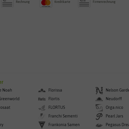
Rechnung
Kreditkarte
Firmenrechnung
g
er
e Noah
Florissa
Nelson Gard
Greenworld
Flortis
Neudorff
rosaat
FLORTUS
Orga.nico
Franchi Sementi
Pearl Jars
ry
Frankonia Samen
Pegasus Dre