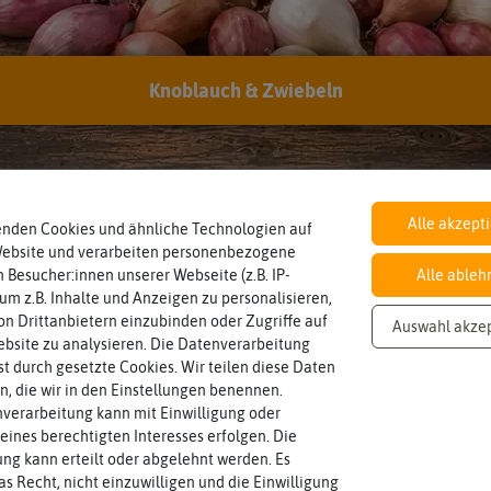
den in Prachtschartenrhizome
Knoblauch & Zwiebeln
en aus Nordamerika
Alle akzept
enden Cookies und ähnliche Technologien auf
iatris spicata
gehört zur Familie der
Website und verarbeiten personenbezogene
ünglich stammt sie aus den Feucht- und
 Besucher:innen unserer Webseite (z.B. IP-
Alle ableh
Nordamerika. Inzwischen gibt es
 um z.B. Inhalte und Anzeigen zu personalisieren,
Prachtscharten aus
formen, die auch mit einem trockenen
n Drittanbietern einzubinden oder Zugriffe auf
Auswahl akze
Prachtscharten sin
 kommen. Heute werden sie vor allem in
bsite zu analysieren. Die Datenverarbeitung
So pflanzen Sie die 
der gemäßigten Regionen angebaut. Die
rst durch gesetzte Cookies. Wir teilen diese Daten
t ein Magnet für Schmetterlinge,
Ein paar Pflegetipps
en, die wir in den Einstellungen benennen.
nd andere Insekten. Bis zu 40 Arten
Krankheiten und Sc
verarbeitung kann mit Einwilligung oder
. In der Wildnis sind die
eines berechtigten Interesses erfolgen. Die
Von Gartenpflanzen 
en vor allem an Wegrändern, feuchten
g kann erteilt oder abgelehnt werden. Es
ässerufer zu finden.
as Recht, nicht einzuwilligen und die Einwilligung