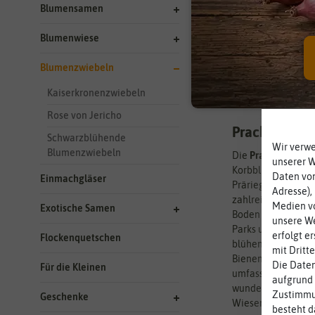
Blumensamen
0 Ergebnisse
gefun
Blumenwiese
Blumenzwiebeln
Kaiserkronenzwiebeln
Rose von Jericho
Prachtschart
Schwarzblühende
Wir verw
Blumenzwiebeln
Die
Prachtscharte L
unserer 
Korbblütler. Urspr
Daten von
Einmachgläser
Präriegebieten in 
Adresse),
zahlreiche Kultur
Medien vo
Exotische Samen
Boden gut zurecht
unsere We
Parks und Gärten 
erfolgt e
Flockenquetschen
blühende Staude is
mit Dritt
Bienen, Hummeln u
Die Daten
Für die Kleinen
umfasst die Gattung
aufgrund 
wunderschönen Ähr
Zustimmun
Geschenke
Wiesen und am Gew
besteht d