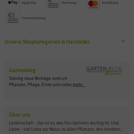
Apple Pay
Rechnung
Kreditkarte
Firmenrechnung
Unsere Shopkategorien & Hersteller
Sämereien
Hersteller
Blumensamen
Gartenblog
Exotische Samen
Arche Noah
Clever Pots
Ständig neue Beiträge rund um
Gemüsesamen
ASB Greenworld
COMPO
Pflanzen, Pflege, Ernte und vieles
mehr...
Gründünger
Keimsprossen
Austrosaat
Culinaris
Kiloware
baza
De Bolster Bio-Samen
Kleintiersaaten
Kräutersamen
Benary
Dobar
Über uns
Loretta-Rasen
Bingenheimer Saatgut
Dürr-Samen
Leidenschaft – das ist es, was fürs Gärtnern wichtig ist. Und
Obstsamen
Liebe – viel Liebe zur Natur, zu allen Pflanzen, den Insekten,
Pilzbrut
BioBalu
elho