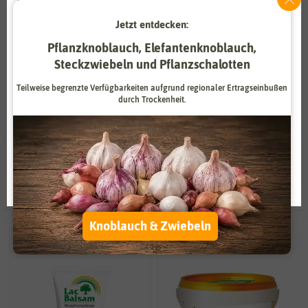
Essenziell
Statistik
unterstützen. Baumwachs und Baumanstriche mit
umweltschonenden Eigenschaften sind für die Baumpflege
Zahlungsdienstleister
Marketing
Jetzt entdecken:
ideal.
Pflanzknoblauch, Elefantenknoblauch,
Externe Medien
Funktional
Weitere Kategorien
Steckzwiebeln und Pflanzschalotten
Weitere Einstellungen
Teilweise begrenzte Verfügbarkeiten aufgrund regionaler Ertragseinbußen
Wundverschluss
4
durch Trockenheit.
Alle akzeptieren
Alle ablehnen
11 Ergebnisse
gefunden in Baumpflege
Auswahl akzeptieren
Knoblauch & Zwiebeln