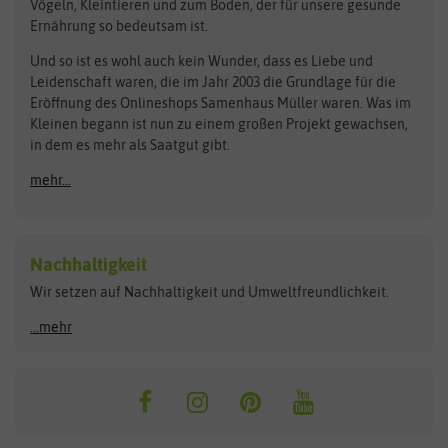
Vögeln, Kleintieren und zum Boden, der für unsere gesunde
Rasensamen
Ernährung so bedeutsam ist.
Bionana
Eschenfelder
Steckzwiebeln
Zimmer & Kübelpflanzen
Und so ist es wohl auch kein Wunder, dass es Liebe und
BIOWOL
Feldsaaten Freudenberger
Kataloge
Leidenschaft waren, die im Jahr 2003 die Grundlage für die
Blumicorn
Fertil
Schnäppchen
Eröffnung des Onlineshops Samenhaus Müller waren. Was im
Kleinen begann ist nun zu einem großen Projekt gewachsen,
Bûten Birds
Flora Elite
Anzucht & Gartenzubehör
in dem es mehr als Saatgut gibt.
Bûten Home
Flora Elite Blumenzwiebeln
mehr...
Anzuchtschalen
Buzzy Seeds
Flora Fantastica
Anzuchttöpfe
Buzzy Gifts
Florex
Folien, Vliese und Netze
Growblocks, Erde & Dünger
Carl Pabst
Nachhaltigkeit
Heizmatte & Heizkabel
Wir setzen auf Nachhaltigkeit und Umweltfreundlichkeit.
Florissa
Hortitops
Kokos-Quelltabletten
Zimmergewächshaus
Flortis
Jansen Zaden
...mehr
FLORTUS
Jiffy
Gemüsesamen
Franchi Sementi
JUB Holland
Bohnen & Erbsen
Frankonia Samen
Kent & Stowe
Gurkensamen
Kohlsamen