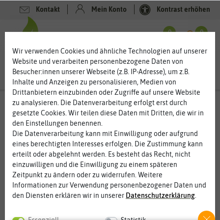
Kontakt
Mein Konto
Kontrast erhöhen
Filter
0
0
Wir verwenden Cookies und ähnliche Technologien auf unserer
Website und verarbeiten personenbezogene Daten von
Besucher:innen unserer Webseite (z.B. IP-Adresse), um z.B.
Inhalte und Anzeigen zu personalisieren, Medien von
Drittanbietern einzubinden oder Zugriffe auf unsere Website
zu analysieren. Die Datenverarbeitung erfolgt erst durch
Anzucht & Gartenzubehör
- Pflanzenschutz
gesetzte Cookies. Wir teilen diese Daten mit Dritten, die wir in
& -pflege
- Baumpflege
den Einstellungen benennen.
Die Datenverarbeitung kann mit Einwilligung oder aufgrund
Baumpflege für gesunde und kräftige Bäume
eines berechtigten Interesses erfolgen. Die Zustimmung kann
Damit Bäume gesund wachsen und einen hohen Ertrag haben, ist
erteilt oder abgelehnt werden. Es besteht das Recht, nicht
eine regelmäßige Baumpflege notwendig. Dazu gehört nicht nur
einzuwilligen und die Einwilligung zu einem späteren
der richtige Baumschnitt, sondern auch der Schutz vor
Zeitpunkt zu ändern oder zu widerrufen. Weitere
Schädlingen, die Versorgung von Wundstellen und die
Informationen zur Verwendung personenbezogener Daten und
Unterstützung bei Veredelungsarbeiten. Umweltschonende
den Diensten erklären wir in unserer
Daten­schutz­erklärung
.
Produkte sollten beim Baumschutz vorrangig zum Einsatz
kommen, um die natürlichen Funktionen des Baumes zu