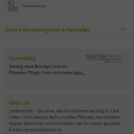
Firmenrechnung
Unsere Shopkategorien & Hersteller
Sämereien
Hersteller
Blumensamen
Gartenblog
Exotische Samen
Arche Noah
Clever Pots
Ständig neue Beiträge rund um
Gemüsesamen
ASB Greenworld
COMPO
Pflanzen, Pflege, Ernte und vieles
mehr...
Gründünger
Keimsprossen
Austrosaat
Culinaris
Kiloware
baza
De Bolster Bio-Samen
Kleintiersaaten
Kräutersamen
Benary
Dobar
Über uns
Loretta-Rasen
Bingenheimer Saatgut
Dürr-Samen
Leidenschaft – das ist es, was fürs Gärtnern wichtig ist. Und
Obstsamen
Liebe – viel Liebe zur Natur, zu allen Pflanzen, den Insekten,
Pilzbrut
BioBalu
elho
Vögeln, Kleintieren und zum Boden, der für unsere gesunde
Rasensamen
Ernährung so bedeutsam ist.
Bionana
Eschenfelder
Steckzwiebeln