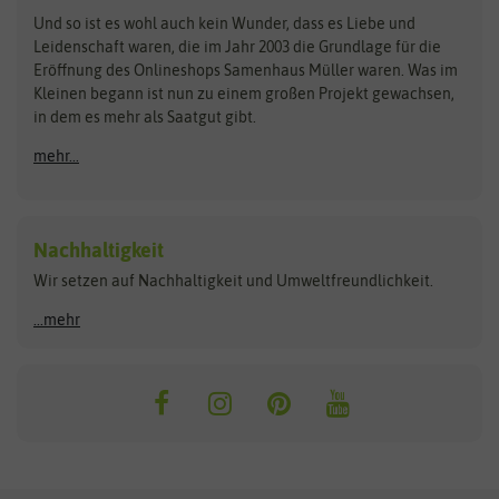
Zimmer & Kübelpflanzen
Und so ist es wohl auch kein Wunder, dass es Liebe und
BIOWOL
Feldsaaten Freudenberger
Kataloge
Leidenschaft waren, die im Jahr 2003 die Grundlage für die
Blumicorn
Fertil
Schnäppchen
Eröffnung des Onlineshops Samenhaus Müller waren. Was im
Kleinen begann ist nun zu einem großen Projekt gewachsen,
Bûten Birds
Flora Elite
Anzucht & Gartenzubehör
in dem es mehr als Saatgut gibt.
Bûten Home
Flora Elite Blumenzwiebeln
mehr...
Anzuchtschalen
Buzzy Seeds
Flora Fantastica
Anzuchttöpfe
Buzzy Gifts
Florex
Folien, Vliese und Netze
Growblocks, Erde & Dünger
Carl Pabst
Nachhaltigkeit
Heizmatte & Heizkabel
Wir setzen auf Nachhaltigkeit und Umweltfreundlichkeit.
Florissa
Hortitops
Kokos-Quelltabletten
Zimmergewächshaus
Flortis
Jansen Zaden
...mehr
FLORTUS
Jiffy
Gemüsesamen
Franchi Sementi
JUB Holland
Bohnen & Erbsen
Frankonia Samen
Kent & Stowe
Gurkensamen
Kohlsamen
Garland
Kiepenkerl
Kürbissamen