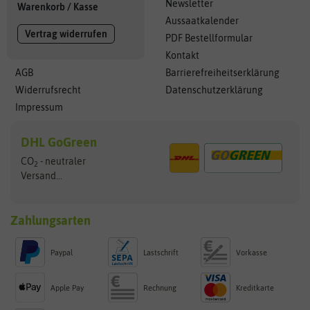
Newsletter
Warenkorb
/
Kasse
Aussaatkalender
Vertrag widerrufen
PDF Bestellformular
Kontakt
AGB
Barrierefreiheitserklärung
Widerrufsrecht
Datenschutzerklärung
Impressum
DHL GoGreen
CO
- neutraler
2
Versand...
Zahlungsarten
Paypal
Lastschrift
Vorkasse
Apple Pay
Rechnung
Kreditkarte