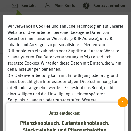
Kontakt
Mein Konto
Kontrast erhöhen
Filter
0
0
Wir verwenden Cookies und ähnliche Technologien auf unserer
Website und verarbeiten personenbezogene Daten von
Besucher:innen unserer Webseite (z.B. IP-Adresse), um z.B.
Inhalte und Anzeigen zu personalisieren, Medien von
Drittanbietern einzubinden oder Zugriffe auf unsere Website
zu analysieren. Die Datenverarbeitung erfolgt erst durch
Anzucht & Gartenzubehör
-
gesetzte Cookies. Wir teilen diese Daten mit Dritten, die wir in
Zimmergewächshaus
- Zubehör
den Einstellungen benennen.
Die Datenverarbeitung kann mit Einwilligung oder aufgrund
Zimmergewächshaus Zubehör – damit alles passt
eines berechtigten Interesses erfolgen. Die Zustimmung kann
erteilt oder abgelehnt werden. Es besteht das Recht, nicht
Zimmergewächshäuser sind perfekt auf die Anzucht von Samen
einzuwilligen und die Einwilligung zu einem späteren
am Fenster oder im Gewächshaus entwickelt. Die kleinen
Zeitpunkt zu ändern oder zu widerrufen. Weitere
Gewächshäuser bieten ein optimales Klima und ermöglichen
Informationen zur Verwendung personenbezogener Daten und
eine Anzucht der Pflanzen vor der Saison. Das ist besonders bei
den Diensten erklären wir in unserer
Daten­schutz­erklärung
.
Jetzt entdecken:
Pflanzen, die eine lange Vegetationsperiode haben, vorteilhaft.
Mit Zimmergewächshaus Zubehör können Sie das Gewächshaus
Pflanzknoblauch, Elefantenknoblauch,
Essenziell
Statistik
noch einmal aufpeppen und die Bedingungen für die Pflanzen
Steckzwiebeln und Pflanzschalotten