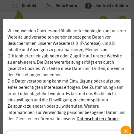
Kontakt
Mein Konto
Kontrast erhöhen
Filter
0
0
Wir verwenden Cookies und ähnliche Technologien auf unserer
Website und verarbeiten personenbezogene Daten von
Besucher:innen unserer Webseite (z.B. IP-Adresse), um z.B.
Inhalte und Anzeigen zu personalisieren, Medien von
Drittanbietern einzubinden oder Zugriffe auf unsere Website
zu analysieren. Die Datenverarbeitung erfolgt erst durch
Anemonenknollen - Windröschen spielen
gesetzte Cookies. Wir teilen diese Daten mit Dritten, die wir in
im Wind
den Einstellungen benennen.
Die zarten Anemonen gibt es in zahlreichen Varianten und
Die Datenverarbeitung kann mit Einwilligung oder aufgrund
Farben. Im Frühjahr schmücken die Windröschen Ihren Garten,
eines berechtigten Interesses erfolgen. Die Zustimmung kann
im Herbst sind es die Herbstanemonen, die eine kräftigen
erteilt oder abgelehnt werden. Es besteht das Recht, nicht
Farbtupfer hinterlassen. Die Blumenknollen lassen sich relativ
einzuwilligen und die Einwilligung zu einem späteren
leicht einpflanzen und sind gut zu pflegen. Im Blumenbeet sind
Zeitpunkt zu ändern oder zu widerrufen. Weitere
die bunten Blüten ein toller Hingucker. Vom jungfräulichen Weiß
Informationen zur Verwendung personenbezogener Daten und
bis zum feurigen Rot und mystischen Violett reicht die
den Diensten erklären wir in unserer
Daten­schutz­erklärung
.
Farbauswahl.
Essenziell
Statistik