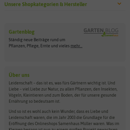
Unsere Shopkategorien & Hersteller
Sämereien
Hersteller
Blumensamen
Gartenblog
Exotische Samen
Arche Noah
Clever Pots
Ständig neue Beiträge rund um
Gemüsesamen
ASB Greenworld
COMPO
Pflanzen, Pflege, Ernte und vieles
mehr...
Gründünger
Keimsprossen
Austrosaat
Culinaris
Kiloware
baza
De Bolster Bio-Samen
Kleintiersaaten
Kräutersamen
Benary
Dobar
Über uns
Loretta-Rasen
Bingenheimer Saatgut
Dürr-Samen
Leidenschaft – das ist es, was fürs Gärtnern wichtig ist. Und
Obstsamen
Liebe – viel Liebe zur Natur, zu allen Pflanzen, den Insekten,
Pilzbrut
BioBalu
elho
Vögeln, Kleintieren und zum Boden, der für unsere gesunde
Rasensamen
Ernährung so bedeutsam ist.
Bionana
Eschenfelder
Steckzwiebeln
Zimmer & Kübelpflanzen
Und so ist es wohl auch kein Wunder, dass es Liebe und
BIOWOL
Feldsaaten Freudenberger
Kataloge
Leidenschaft waren, die im Jahr 2003 die Grundlage für die
Blumicorn
Fertil
Schnäppchen
Eröffnung des Onlineshops Samenhaus Müller waren. Was im
Kleinen begann ist nun zu einem großen Projekt gewachsen,