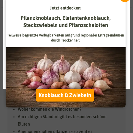
Jetzt entdecken:
Zahlungsdienstleister
Marketing
0 Ergebnisse
gefunden in Anemonenknollen
Pflanzknoblauch, Elefantenknoblauch,
Externe Medien
Funktional
Steckzwiebeln und Pflanzschalotten
Weitere Einstellungen
Teilweise begrenzte Verfügbarkeiten aufgrund regionaler Ertragseinbußen
durch Trockenheit.
Alle akzeptieren
Alle ablehnen
Auswahl akzeptieren
Woher kommen die Windröschen?
Knoblauch & Zwiebeln
Woher kommen die Windröschen?
Am richtigen Standort gibt es besonders schöne
Blüten
Anemonenknollen pflanzen – so geht es