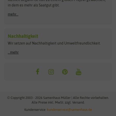
Bûten Birds
Flora Elite
Anzucht & Gartenzubehör
in dem es mehr als Saatgut gibt.
Bûten Home
Flora Elite Blumenzwiebeln
mehr...
Anzuchtschalen
Buzzy Seeds
Flora Fantastica
Anzuchttöpfe
Buzzy Gifts
Florex
Folien, Vliese und Netze
Growblocks, Erde & Dünger
Carl Pabst
Nachhaltigkeit
Heizmatte & Heizkabel
Wir setzen auf Nachhaltigkeit und Umweltfreundlichkeit.
Florissa
Hortitops
Kokos-Quelltabletten
Zimmergewächshaus
Flortis
Jansen Zaden
...mehr
FLORTUS
Jiffy
Gemüsesamen
Franchi Sementi
JUB Holland
Bohnen & Erbsen
Frankonia Samen
Kent & Stowe
Gurkensamen
Kohlsamen
Garland
Kiepenkerl
Kürbissamen
Gardissimo
kixx
Lauchsamen
© Copyright 2003 - 2026 Samenhaus Müller | Alle Rechte vorbehalten.
Maissamen
Alle Preise inkl. MwSt. zzgl. Versand.
GEVO
Küpper
Möhrensamen
Kundenservice:
kundenservice@samenhaus.de
Greenline
Ladbrooke Soil Blockers
Paprikasamen