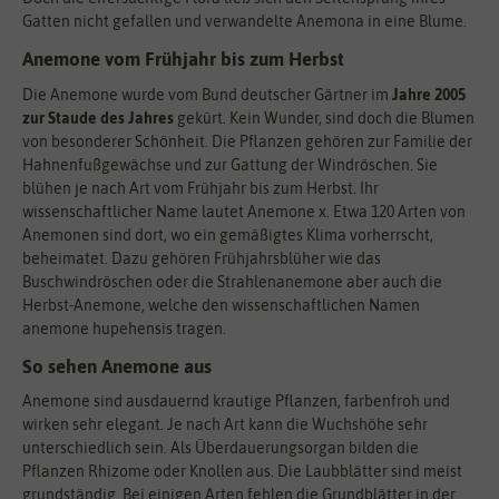
Gatten nicht gefallen und verwandelte Anemona in eine Blume.
Anemone vom Frühjahr bis zum Herbst
Die Anemone wurde vom Bund deutscher Gärtner im
Jahre 2005
zur Staude des Jahres
gekürt. Kein Wunder, sind doch die Blumen
von besonderer Schönheit. Die Pflanzen gehören zur Familie der
Hahnenfußgewächse und zur Gattung der Windröschen. Sie
blühen je nach Art vom Frühjahr bis zum Herbst. Ihr
wissenschaftlicher Name lautet Anemone x. Etwa 120 Arten von
Anemonen sind dort, wo ein gemäßigtes Klima vorherrscht,
beheimatet. Dazu gehören Frühjahrsblüher wie das
Buschwindröschen oder die Strahlenanemone aber auch die
Herbst-Anemone, welche den wissenschaftlichen Namen
anemone hupehensis tragen.
So sehen Anemone aus
Anemone sind ausdauernd krautige Pflanzen, farbenfroh und
wirken sehr elegant. Je nach Art kann die Wuchshöhe sehr
unterschiedlich sein. Als Überdauerungsorgan bilden die
Pflanzen Rhizome oder Knollen aus. Die Laubblätter sind meist
grundständig. Bei einigen Arten fehlen die Grundblätter in der