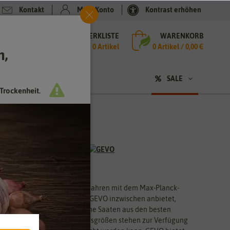
Kontakt
Mein Konto
Kontrast erhöhen
MERKLISTE
WARENKORB
che
0 Artikel
0
Artikel /
0,00 €
h,
n
SALE
Trockenheit.
nehmen arbeitet seit vielen Jahren mit dem Max-Planck-
e umfangreiche Palette, die GEVO inzwischen anbietet,
eht das Unternehmen erlesene Saaten aus den besten
ckung. Verschiedene Packungsgrößen stehen zur Verfügung