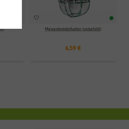
lt)
Meisenknödelhalter (unbefüllt)
6,59 €