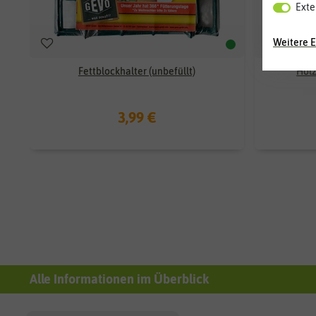
Exte
Weitere E
Fettblockhalter (unbefüllt)
Holz
3,99 €
Alle Informationen im Überblick