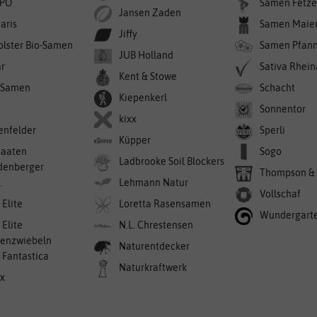
PO
Samen Fetze
Jansen Zaden
aris
Samen Maie
Jiffy
olster Bio-Samen
Samen Pfan
JUB Holland
r
Sativa Rhei
Kent & Stowe
-Samen
Schacht
Kiepenkerl
Sonnentor
kixx
enfelder
Sperli
Küpper
saaten
Sogo
Ladbrooke Soil Blockers
denberger
Thompson &
l
Lehmann Natur
Vollschaf
 Elite
Loretta Rasensamen
Wundergart
 Elite
N.L. Chrestensen
enzwiebeln
Naturentdecker
a Fantastica
Naturkraftwerk
ex