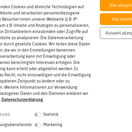
 an Futter werden von Einzelsaaten ergänzt, mit denen eine gezielte F
Alle akzept
enden Cookies und ähnliche Technologien auf
n und Igel, Heimtiere und Teichfische. Ergänzt wird das Angebot von Wi
Website und verarbeiten personenbezogene
 Besucher:innen unserer Webseite (z.B. IP-
Alle ableh
Knoblauch & Zwiebeln
 um z.B. Inhalte und Anzeigen zu personalisieren,
n Drittanbietern einzubinden oder Zugriffe auf
Auswahl akze
bsite zu analysieren. Die Datenverarbeitung
rst durch gesetzte Cookies. Wir teilen diese Daten
en, die wir in den Einstellungen benennen.
verarbeitung kann mit Einwilligung oder
eines berechtigten Interesses erfolgen. Die
g kann erteilt oder abgelehnt werden. Es
as Recht, nicht einzuwilligen und die Einwilligung
späteren Zeitpunkt zu ändern oder zu
n. Weitere Informationen zur Verwendung
bezogener Daten und den Diensten erklären wir
r
Daten­schutz­erklärung
.
nziell
Statistik
ungsdienstleister
Marketing