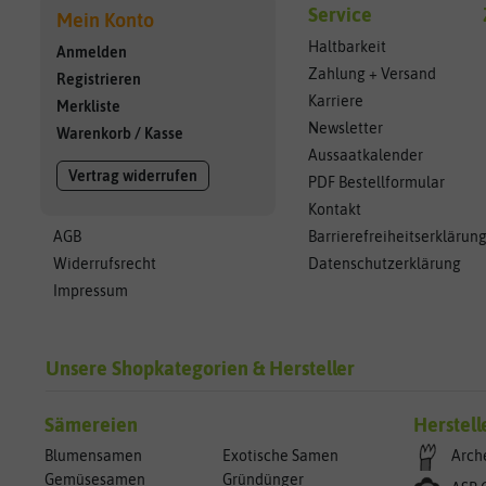
Service
Mein Konto
Haltbarkeit
Anmelden
Zahlung + Versand
Registrieren
Karriere
Merkliste
Newsletter
Warenkorb
/
Kasse
Aussaatkalender
Vertrag widerrufen
PDF Bestellformular
Kontakt
AGB
Barrierefreiheitserklärun
Widerrufsrecht
Datenschutzerklärung
Impressum
Unsere Shopkategorien & Hersteller
Sämereien
Herstell
Blumensamen
Exotische Samen
Arch
Gemüsesamen
Gründünger