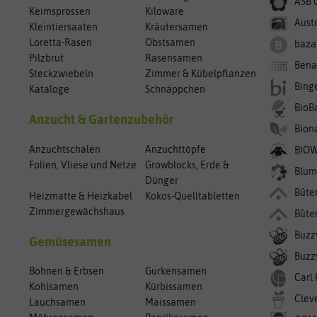
ASB 
Keimsprossen
Kiloware
Aust
Kleintiersaaten
Kräutersamen
Loretta-Rasen
Obstsamen
baza
Pilzbrut
Rasensamen
Bena
Steckzwiebeln
Zimmer & Kübelpflanzen
Bing
Kataloge
Schnäppchen
BioB
Anzucht & Gartenzubehör
Bion
Anzuchtschalen
Anzuchttöpfe
BIO
Folien, Vliese und Netze
Growblocks, Erde &
Blum
Dünger
Bûte
Heizmatte & Heizkabel
Kokos-Quelltabletten
Zimmergewächshaus
Bûte
Buzz
Gemüsesamen
Buzzy
Bohnen & Erbsen
Gurkensamen
Carl
Kohlsamen
Kürbissamen
Clev
Lauchsamen
Maissamen