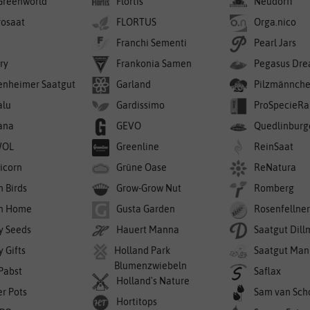
Greenworld
Flortis
Neudorff
rosaat
FLORTUS
Orga.nico
Franchi Sementi
Pearl Jars
ry
Frankonia Samen
Pegasus Dre
enheimer Saatgut
Garland
Pilzmännch
alu
Gardissimo
ProSpecieRa
ana
GEVO
Quedlinburg
WOL
Greenline
ReinSaat
icorn
Grüne Oase
ReNatura
n Birds
Grow-Grow Nut
Romberg
n Home
Gusta Garden
Rosenfellne
y Seeds
Hauert Manna
Saatgut Dil
 Gifts
Holland Park
Saatgut Man
Blumenzwiebeln
 Pabst
Saflax
Holland's Nature
er Pots
Sam van Sch
Hortitops