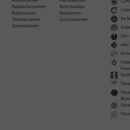
Möhrensamen
Paprikasamen
COM
Radieschensamen
Rettichsamen
Culin
Rübensamen
Salatsamen
De B
Tomatensamen
Zucchinisamen
Zwiebelsamen
Doba
Dürr
elho
Esch
Feld
Freu
Ferti
Flora
Flora
Blum
Flor
Flor