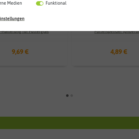
rne Medien
Funktional
instellungen
-Halterung für Futterglas
Futterspender (unbefül
9,69 €
4,89 €