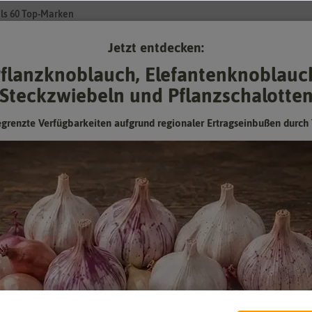
ls 60 Top-Marken
Jetzt entdecken:
Su
flanzknoblauch, Elefantenknoblauc
Steckzwiebeln und Pflanzschalotte
Gartenzubehör
Pflanzgut
Keimsprossen
❤ für Tiere
egrenzte Verfügbarkeiten aufgrund regionaler Ertragseinbußen durch 
r die Wildvogelfütterung und die Fütterung von Heimtieren. Das Unter
erthold wurden spezielle Vogelmischungen entwickelt und optimiert. Di
 für eine artgerechte Ganzjahresfütterung der Wildvögel. Dafür bezi
 auf die exakte und schonende Reinigung sowie die sorgfältige Abpa