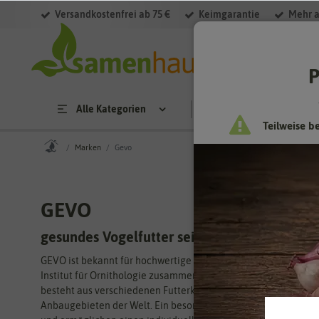
Versandkostenfrei ab 75 €
Keimgarantie
Mehr a
P
Alle Kategorien
Saatgut
Anzucht & 
Teilweise b
Marken
Gevo
GEVO
gesundes Vogelfutter seit über 30 Jahren
GEVO ist bekannt für hochwertige und erlesene Mischungen fü
Institut für Ornithologie zusammen gemeinsam mit Prof. Dr. B
besteht aus verschiedenen Futterkomponenten und Mischungen
Anbaugebieten der Welt. Ein besonderes Augenmerk legt GEVO