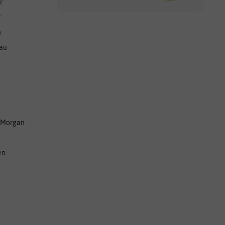
r
r
n
nau
 Morgan
en