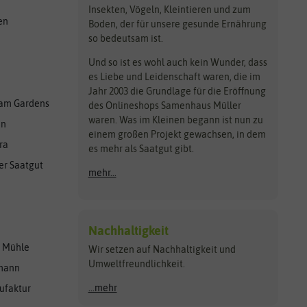
Insekten, Vögeln, Kleintieren und zum
en
Boden, der für unsere gesunde Ernährung
so bedeutsam ist.
Und so ist es wohl auch kein Wunder, dass
es Liebe und Leidenschaft waren, die im
Jahr 2003 die Grundlage für die Eröffnung
am Gardens
des Onlineshops Samenhaus Müller
waren. Was im Kleinen begann ist nun zu
en
einem großen Projekt gewachsen, in dem
ra
es mehr als Saatgut gibt.
er Saatgut
mehr...
Nachhaltigkeit
r Mühle
Wir setzen auf Nachhaltigkeit und
Umweltfreundlichkeit.
lmann
...mehr
ufaktur