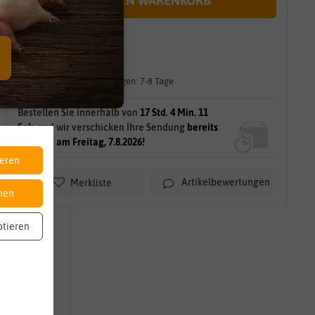
IN DEN WARENKORB
sofort lieferbar
gilt für
5
Stück
am Lager.
Lieferzeit für größere Mengen: 7-8 Tage
Bestellen Sie innerhalb von
17 Std. 4 Min. 9
Sek.
und wir verschicken Ihre Sendung
bereits
morgen, am Freitag, 7.8.2026!
ieren
Artikelbewertungen
Merkliste
nen
ptieren