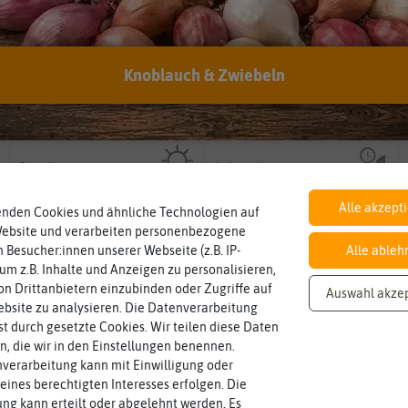
Knoblauch & Zwiebeln
Botanischer Name
Inhalt
Bestimmung der Pflanze.
Namen zur eindeutigen
Wie viel ist enthalten
Solanum
lycopersicum
ausreichend für ca. 4 Pflanzen
Der botanische (lateinische)
Standort
Lebensdauer
sonnig, vollsonnig)
mehrjährig.
Pflanze? (schattig, halbschattig,
einjährig, zweijährig oder
sonnig
einjährig
Wie viel Licht benötigt die
Pflanzen werden kategorisiert in:
Alle akzept
enden Cookies und ähnliche Technologien auf
Website und verarbeiten personenbezogene
 Besucher:innen unserer Webseite (z.B. IP-
Alle ableh
Fruchtfarbe
sie nach dem Reifungsprozess hat.
 um z.B. Inhalte und Anzeigen zu personalisieren,
gelb, grün, mehrfarbig
Die Farbe der reifen Frucht, die
n Drittanbietern einzubinden oder Zugriffe auf
Auswahl akze
bsite zu analysieren. Die Datenverarbeitung
rst durch gesetzte Cookies. Wir teilen diese Daten
en, die wir in den Einstellungen benennen.
verarbeitung kann mit Einwilligung oder
eines berechtigten Interesses erfolgen. Die
g kann erteilt oder abgelehnt werden. Es