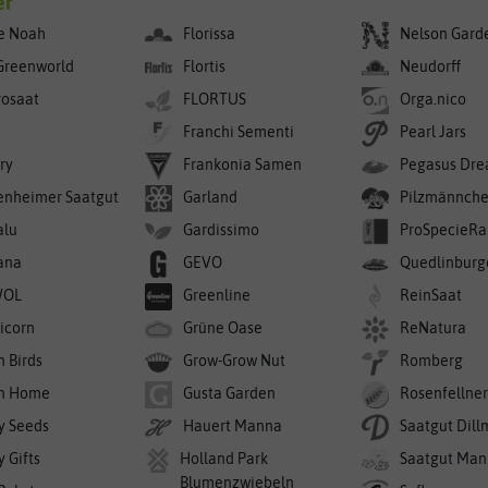
er
e Noah
Florissa
Nelson Gard
Greenworld
Flortis
Neudorff
rosaat
FLORTUS
Orga.nico
Franchi Sementi
Pearl Jars
ry
Frankonia Samen
Pegasus Dre
enheimer Saatgut
Garland
Pilzmännch
alu
Gardissimo
ProSpecieRa
ana
GEVO
Quedlinburg
WOL
Greenline
ReinSaat
icorn
Grüne Oase
ReNatura
n Birds
Grow-Grow Nut
Romberg
n Home
Gusta Garden
Rosenfellne
y Seeds
Hauert Manna
Saatgut Dil
 Gifts
Holland Park
Saatgut Man
Blumenzwiebeln