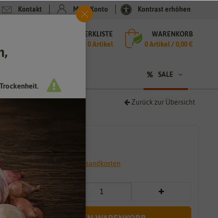
Kontakt
Mein Konto
Kontrast erhöhen
MERKLISTE
WARENKORB
che
0 Artikel
0
Artikel /
0,00 €
h,
n
SALE
Trockenheit.
Zurück zur Übersicht
4,99 €
*
* inkl. 7% MwSt. zzgl.
Versandkosten