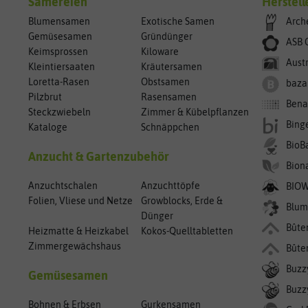
Sämereien
Herstell
Blumensamen
Exotische Samen
Arch
Gemüsesamen
Gründünger
ASB 
Keimsprossen
Kiloware
Aust
Kleintiersaaten
Kräutersamen
Loretta-Rasen
Obstsamen
baza
Pilzbrut
Rasensamen
Bena
Steckzwiebeln
Zimmer & Kübelpflanzen
Bing
Kataloge
Schnäppchen
BioB
Anzucht & Gartenzubehör
Bion
Anzuchtschalen
Anzuchttöpfe
BIO
Folien, Vliese und Netze
Growblocks, Erde &
Blum
Dünger
Bûte
Heizmatte & Heizkabel
Kokos-Quelltabletten
Zimmergewächshaus
Bûte
Buzz
Gemüsesamen
Buzzy
Bohnen & Erbsen
Gurkensamen