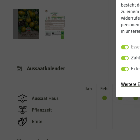
besteht d
zu einem 
widerrufe
personen
in unsere
Esse
Zahl
Aussaatkalender
Exte
Weitere E
Jan.
Feb.
Mär.
Apr.
Aussaat Haus
Pflanzzeit
Ernte