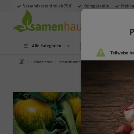
Versandkostenfrei ab 75 €
Keimgarantie
Mehr a
P
Alle Kategorien
Saatgut
Anzucht & 
Teilweise b
Gemüsesamen
Tomatensamen
Tomate Green Zebra