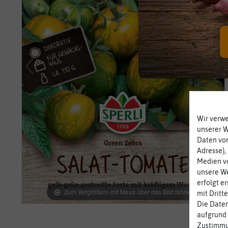
Wir verw
unserer 
Daten von
Adresse),
Medien vo
unsere We
erfolgt e
Zum Vergrößern mit Maus über das Bild fahren
mit Dritt
Die Daten
aufgrund 
Zustimmun