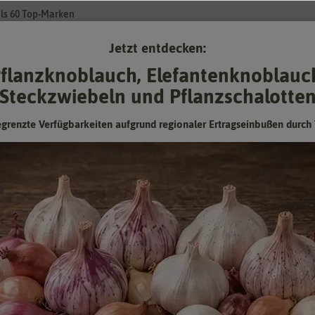
ls 60 Top-Marken
Jetzt entdecken:
Su
flanzknoblauch, Elefantenknoblauc
Steckzwiebeln und Pflanzschalotte
Gartenzubehör
Pflanzgut
Keimsprossen
❤ für Tiere
egrenzte Verfügbarkeiten aufgrund regionaler Ertragseinbußen durch 
Tomate Green Zebra
Stabtomaten, Höhe ca. 140 cm
Hersteller:
Sperli-Samen
Artikelnummer:
83357
EAN:
4001523833577