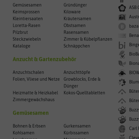
Gemüsesamen
Gründünger
ASB 
Keimsprossen
Kiloware
Aust
Kleintiersaaten
Kräutersamen
Loretta-Rasen
Obstsamen
baza
Pilzbrut
Rasensamen
Bena
Steckzwiebeln
Zimmer & Kübelpflanzen
Bing
Kataloge
Schnäppchen
BioB
Anzucht & Gartenzubehör
Bion
Anzuchtschalen
Anzuchttöpfe
BIO
Folien, Vliese und Netze
Growblocks, Erde &
Blum
Dünger
Bûte
Heizmatte & Heizkabel
Kokos-Quelltabletten
Zimmergewächshaus
Bûte
Buzz
Gemüsesamen
Buzzy
Bohnen & Erbsen
Gurkensamen
Carl
Kohlsamen
Kürbissamen
Clev