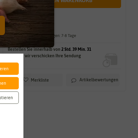
IN DEN WARENKORB
sofort lieferbar
gilt für
10
Stück
am Lager.
Lieferzeit für größere Mengen: 7-8 Tage
Bestellen Sie innerhalb von
2 Std. 39 Min. 29
Sek.
und wir verschicken Ihre Sendung
HEUTE!
ieren
Artikelbewertungen
Merkliste
nen
ptieren