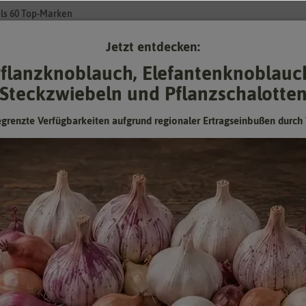
ls 60 Top-Marken
Jetzt entdecken:
Su
flanzknoblauch, Elefantenknoblauc
Steckzwiebeln und Pflanzschalotte
Gartenzubehör
Pflanzgut
Keimsprossen
❤ für Tiere
egrenzte Verfügbarkeiten aufgrund regionaler Ertragseinbußen durch 
ball
Mairüben Snowball
Lagerfähig
Hersteller:
Sperli-Samen
Artikelnummer:
82395
EAN:
4001523823950