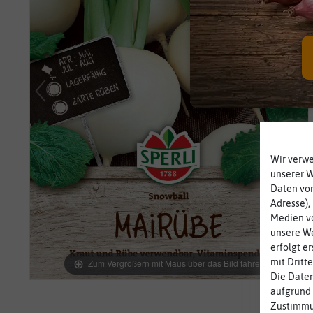
Wir verw
unserer 
Daten von
Adresse),
Medien vo
unsere We
erfolgt e
mit Dritt
Zum Vergrößern mit Maus über das Bild fahren
Die Daten
aufgrund 
Zustimmun