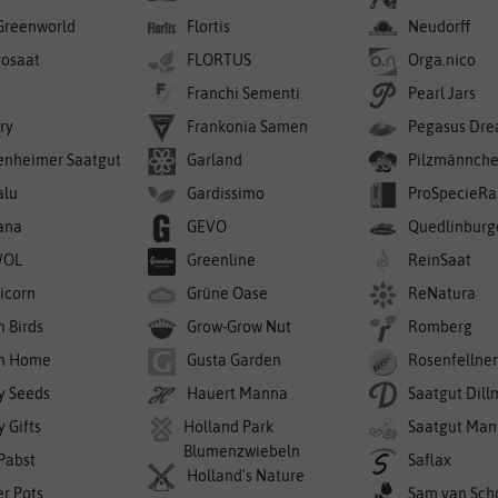
Greenworld
Flortis
Neudorff
rosaat
FLORTUS
Orga.nico
Franchi Sementi
Pearl Jars
ry
Frankonia Samen
Pegasus Dre
enheimer Saatgut
Garland
Pilzmännch
alu
Gardissimo
ProSpecieRa
ana
GEVO
Quedlinburg
WOL
Greenline
ReinSaat
icorn
Grüne Oase
ReNatura
n Birds
Grow-Grow Nut
Romberg
n Home
Gusta Garden
Rosenfellne
y Seeds
Hauert Manna
Saatgut Dil
 Gifts
Holland Park
Saatgut Man
Blumenzwiebeln
 Pabst
Saflax
Holland's Nature
er Pots
Sam van Sch