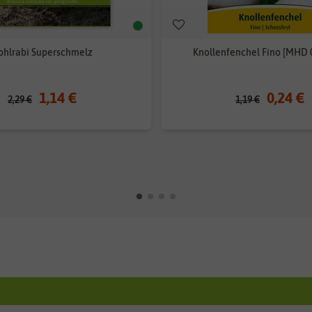
ohlrabi Superschmelz
Knollenfenchel Fino [MHD 
1,14 €
0,24 €
2,29 €
1,19 €