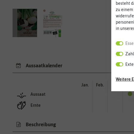
besteht d
zu einem 
widerrufe
personen
in unsere
Esse
Zahl
Exte
Aussaatkalender
Weitere E
Jan.
Feb.
Mär.
Apr.
Aussaat
Ernte
Beschreibung