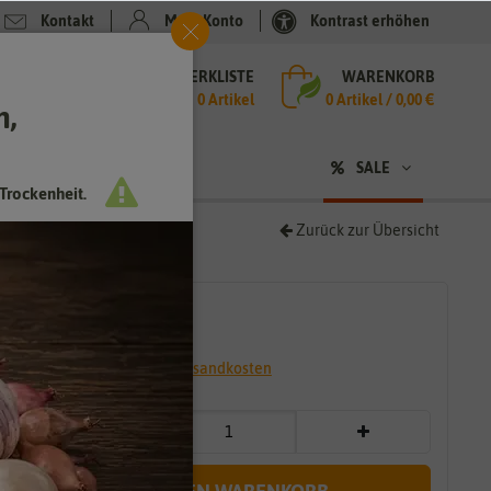
Kontakt
Mein Konto
Kontrast erhöhen
MERKLISTE
WARENKORB
che
0 Artikel
0
Artikel /
0,00 €
h,
n
SALE
Trockenheit.
Zurück zur Übersicht
2,79 €
*
* inkl. 7% MwSt. zzgl.
Versandkosten