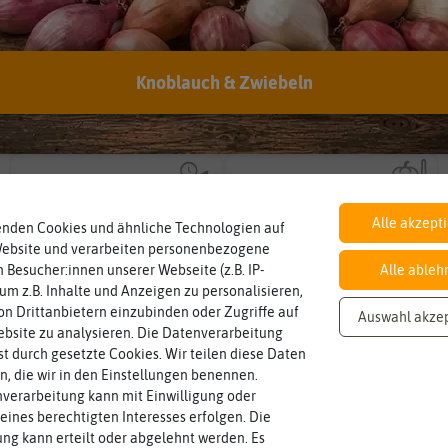
Knoblauch & Zwiebeln
Inhalt
Standort
sonnig, vollsonnig)
Wie viel ist enthalten
Pflanze? (schattig, halbschattig,
ausreichend für ca. 200 Pflanzen
sonnig
Wie viel Licht benötigt die
Lebensdauer
Fruchtfarbe
mehrjährig.
sie nach dem Reifungsprozess hat.
einjährig, zweijährig oder
einjährig
weiß
Die Farbe der reifen Frucht, die
Pflanzen werden kategorisiert in:
Alle akzept
enden Cookies und ähnliche Technologien auf
Website und verarbeiten personenbezogene
 Besucher:innen unserer Webseite (z.B. IP-
Alle ableh
 um z.B. Inhalte und Anzeigen zu personalisieren,
n Drittanbietern einzubinden oder Zugriffe auf
Auswahl akze
bsite zu analysieren. Die Datenverarbeitung
rst durch gesetzte Cookies. Wir teilen diese Daten
en, die wir in den Einstellungen benennen.
verarbeitung kann mit Einwilligung oder
eines berechtigten Interesses erfolgen. Die
g kann erteilt oder abgelehnt werden. Es