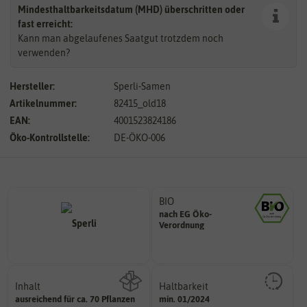
Mindesthaltbarkeitsdatum (MHD) überschritten oder
fast erreicht:
Kann man abgelaufenes Saatgut trotzdem noch
verwenden?
Hersteller:
Sperli-Samen
Artikelnummer:
82415_old18
EAN:
4001523824186
Öko-Kontrollstelle:
DE-ÖKO-006
BIO
nach EG Öko-
Landwirtschaft arbeiten.
Verordnung
den Richtlinien der biologischen
Saatgut aus Betrieben, die nach
Inhalt
Haltbarkeit
sollte.
ausreichend für ca. 70 Pflanzen
min. 01/2024
Wie viel ist enthalten
und Pflanzgut sehr gut keimen