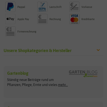
Paypal
Lastschrift
Vorkasse
Apple Pay
Rechnung
Kreditkarte
Firmenrechnung
Unsere Shopkategorien & Hersteller
Sämereien
Hersteller
Blumensamen
Gartenblog
Exotische Samen
Arche Noah
Clever Pots
Ständig neue Beiträge rund um
Gemüsesamen
ASB Greenworld
COMPO
Pflanzen, Pflege, Ernte und vieles
mehr...
Gründünger
Keimsprossen
Austrosaat
Culinaris
Kiloware
baza
De Bolster Bio-Samen
Kleintiersaaten
Kräutersamen