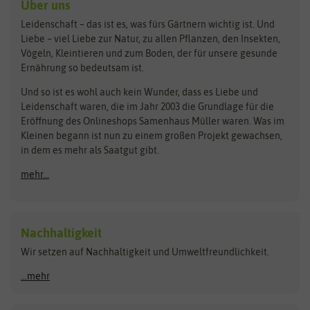
Benary
Dobar
Über uns
Loretta-Rasen
Bingenheimer Saatgut
Dürr-Samen
Leidenschaft – das ist es, was fürs Gärtnern wichtig ist. Und
Obstsamen
Liebe – viel Liebe zur Natur, zu allen Pflanzen, den Insekten,
Pilzbrut
BioBalu
elho
Vögeln, Kleintieren und zum Boden, der für unsere gesunde
Rasensamen
Ernährung so bedeutsam ist.
Bionana
Eschenfelder
Steckzwiebeln
Zimmer & Kübelpflanzen
Und so ist es wohl auch kein Wunder, dass es Liebe und
BIOWOL
Feldsaaten Freudenberger
Kataloge
Leidenschaft waren, die im Jahr 2003 die Grundlage für die
Blumicorn
Fertil
Schnäppchen
Eröffnung des Onlineshops Samenhaus Müller waren. Was im
Kleinen begann ist nun zu einem großen Projekt gewachsen,
Bûten Birds
Flora Elite
Anzucht & Gartenzubehör
in dem es mehr als Saatgut gibt.
Bûten Home
Flora Elite Blumenzwiebeln
mehr...
Anzuchtschalen
Buzzy Seeds
Flora Fantastica
Anzuchttöpfe
Buzzy Gifts
Florex
Folien, Vliese und Netze
Growblocks, Erde & Dünger
Carl Pabst
Nachhaltigkeit
Heizmatte & Heizkabel
Wir setzen auf Nachhaltigkeit und Umweltfreundlichkeit.
Florissa
Hortitops
Kokos-Quelltabletten
Zimmergewächshaus
Flortis
Jansen Zaden
...mehr
FLORTUS
Jiffy
Gemüsesamen