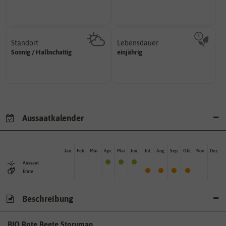
Zeitpunkt, bis zu dem das Saat-
Standort
Lebensdauer
sonnig, vollsonnig)
mehrjährig.
Sonnig / Halbschattig
einjährig
Pflanze? (schattig, halbschattig,
einjährig, zweijährig oder
Wie viel Licht benötigt die
Pflanzen werden kategorisiert in:
Aussaatkalender
Jan.
Feb.
Mär.
Apr.
Mai
Jun.
Jul.
Aug.
Sep.
Okt.
Nov.
Dez.
Aussaat
Ernte
Beschreibung
BIO Rote Beete Storuman