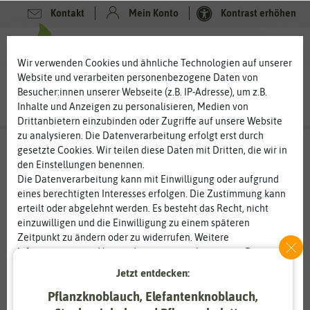
Kontakt
Mein Konto
Kontrast erhöhen
0
0
Wir verwenden Cookies und ähnliche Technologien auf unserer
Website und verarbeiten personenbezogene Daten von
Besucher:innen unserer Webseite (z.B. IP-Adresse), um z.B.
Inhalte und Anzeigen zu personalisieren, Medien von
Drittanbietern einzubinden oder Zugriffe auf unsere Website
zu analysieren. Die Datenverarbeitung erfolgt erst durch
gesetzte Cookies. Wir teilen diese Daten mit Dritten, die wir in
den Einstellungen benennen.
%
80
-
Die Datenverarbeitung kann mit Einwilligung oder aufgrund
eines berechtigten Interesses erfolgen. Die Zustimmung kann
erteilt oder abgelehnt werden. Es besteht das Recht, nicht
einzuwilligen und die Einwilligung zu einem späteren
Zeitpunkt zu ändern oder zu widerrufen. Weitere
Informationen zur Verwendung personenbezogener Daten und
den Diensten erklären wir in unserer
Daten­schutz­erklärung
.
Jetzt entdecken:
Pflanzknoblauch, Elefantenknoblauch,
Essenziell
Statistik