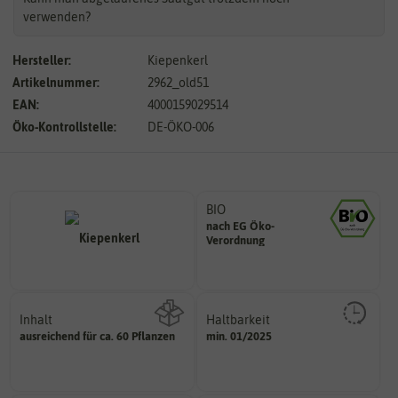
verwenden?
Hersteller:
Kiepenkerl
Artikelnummer:
2962_old51
EAN:
4000159029514
Öko-Kontrollstelle:
DE-ÖKO-006
BIO
nach EG Öko-
Landwirtschaft arbeiten.
Verordnung
den Richtlinien der biologischen
Saatgut aus Betrieben, die nach
Inhalt
Haltbarkeit
sollte.
ausreichend für ca. 60 Pflanzen
min. 01/2025
Wie viel ist enthalten
und Pflanzgut sehr gut keimen
Zeitpunkt, bis zu dem das Saat-