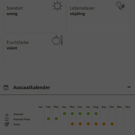
Standort
Lebensdauer
sonnig, vollsonnig)
mehrjährig.
sonnig
einjährig
Pflanze? (schattig, halbschattig,
einjährig, zweijährig oder
Wie viel Licht benötigt die
Pflanzen werden kategorisiert in:
Fruchtfarbe
hat.
violett
sie nach dem Reifungsprozess
Die Farbe der reifen Frucht, die
Aussaatkalender
Jan.
Feb.
Mär.
Apr.
Mai
Jun.
Jul.
Aug.
Sep.
Okt.
Nov.
Dez.
Aussaat
Aussaat Haus
Ernte