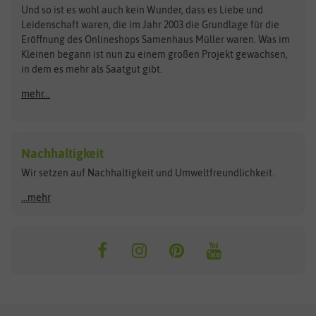
Zimmer & Kübelpflanzen
Und so ist es wohl auch kein Wunder, dass es Liebe und
BIOWOL
Feldsaaten Freudenberger
Kataloge
Leidenschaft waren, die im Jahr 2003 die Grundlage für die
Blumicorn
Fertil
Schnäppchen
Eröffnung des Onlineshops Samenhaus Müller waren. Was im
Kleinen begann ist nun zu einem großen Projekt gewachsen,
Bûten Birds
Flora Elite
Anzucht & Gartenzubehör
in dem es mehr als Saatgut gibt.
Bûten Home
Flora Elite Blumenzwiebeln
mehr...
Anzuchtschalen
Buzzy Seeds
Flora Fantastica
Anzuchttöpfe
Buzzy Gifts
Florex
Folien, Vliese und Netze
Growblocks, Erde & Dünger
Carl Pabst
Nachhaltigkeit
Heizmatte & Heizkabel
Wir setzen auf Nachhaltigkeit und Umweltfreundlichkeit.
Florissa
Hortitops
Kokos-Quelltabletten
Zimmergewächshaus
Flortis
Jansen Zaden
...mehr
FLORTUS
Jiffy
Gemüsesamen
Franchi Sementi
JUB Holland
Bohnen & Erbsen
Frankonia Samen
Kent & Stowe
Gurkensamen
Kohlsamen
Garland
Kiepenkerl
Kürbissamen
Gardissimo
kixx
Lauchsamen