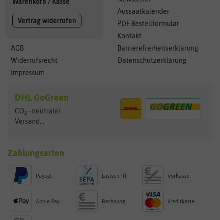
Warenkorb
/
Kasse
Aussaatkalender
Vertrag widerrufen
PDF Bestellformular
Kontakt
AGB
Barrierefreiheitserklärung
Widerrufsrecht
Datenschutzerklärung
Impressum
DHL GoGreen
CO
- neutraler
2
Versand...
Zahlungsarten
Paypal
Lastschrift
Vorkasse
Apple Pay
Rechnung
Kreditkarte