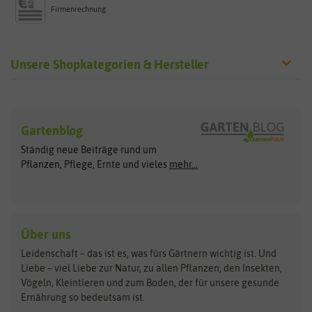
Firmenrechnung
Unsere Shopkategorien & Hersteller
Sämereien
Hersteller
Blumensamen
Gartenblog
Exotische Samen
Arche Noah
Clever Pots
Ständig neue Beiträge rund um
Gemüsesamen
ASB Greenworld
COMPO
Pflanzen, Pflege, Ernte und vieles
mehr...
Gründünger
Keimsprossen
Austrosaat
Culinaris
Kiloware
baza
De Bolster Bio-Samen
Kleintiersaaten
Kräutersamen
Benary
Dobar
Über uns
Loretta-Rasen
Bingenheimer Saatgut
Dürr-Samen
Leidenschaft – das ist es, was fürs Gärtnern wichtig ist. Und
Obstsamen
Liebe – viel Liebe zur Natur, zu allen Pflanzen, den Insekten,
Pilzbrut
BioBalu
elho
Vögeln, Kleintieren und zum Boden, der für unsere gesunde
Rasensamen
Ernährung so bedeutsam ist.
Bionana
Eschenfelder
Steckzwiebeln