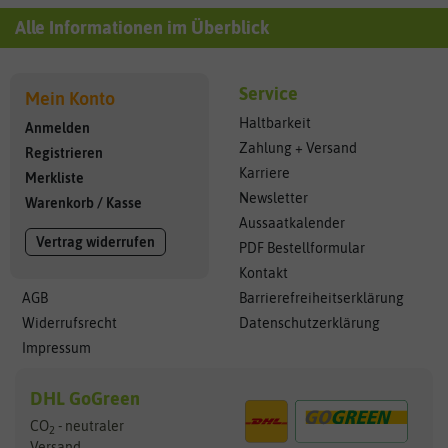
Alle Informationen im Überblick
Service
Mein Konto
Haltbarkeit
Anmelden
Zahlung + Versand
Registrieren
Karriere
Merkliste
Newsletter
Warenkorb
/
Kasse
Aussaatkalender
Vertrag widerrufen
PDF Bestellformular
Kontakt
AGB
Barrierefreiheitserklärung
Widerrufsrecht
Datenschutzerklärung
Impressum
DHL GoGreen
CO
- neutraler
2
Versand...