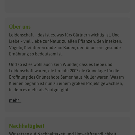
Keimsprossen
Austrosaat
Culinaris
Kiloware
baza
De Bolster Bio-Samen
Kleintiersaaten
Kräutersamen
Benary
Dobar
Über uns
Loretta-Rasen
Bingenheimer Saatgut
Dürr-Samen
Leidenschaft – das ist es, was fürs Gärtnern wichtig ist. Und
Obstsamen
Liebe – viel Liebe zur Natur, zu allen Pflanzen, den Insekten,
Pilzbrut
BioBalu
elho
Vögeln, Kleintieren und zum Boden, der für unsere gesunde
Rasensamen
Ernährung so bedeutsam ist.
Bionana
Eschenfelder
Steckzwiebeln
Zimmer & Kübelpflanzen
Und so ist es wohl auch kein Wunder, dass es Liebe und
BIOWOL
Feldsaaten Freudenberger
Kataloge
Leidenschaft waren, die im Jahr 2003 die Grundlage für die
Blumicorn
Fertil
Schnäppchen
Eröffnung des Onlineshops Samenhaus Müller waren. Was im
Kleinen begann ist nun zu einem großen Projekt gewachsen,
Bûten Birds
Flora Elite
Anzucht & Gartenzubehör
in dem es mehr als Saatgut gibt.
Bûten Home
Flora Elite Blumenzwiebeln
mehr...
Anzuchtschalen
Buzzy Seeds
Flora Fantastica
Anzuchttöpfe
Buzzy Gifts
Florex
Folien, Vliese und Netze
Growblocks, Erde & Dünger
Carl Pabst
Nachhaltigkeit
Heizmatte & Heizkabel
Wir setzen auf Nachhaltigkeit und Umweltfreundlichkeit.
Florissa
Hortitops