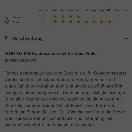
Jan.
Feb.
Mär.
Apr.
Mai
Jun.
Jul.
Aug.
Sep.
Okt.
Nov.
Dez.
Aussaat
Ernte
Beschreibung
FLORTUS BIO Kräutersamen-Set für Grüne Soße
einzeln verpackt
Für das traditionelle hessische Gericht (u.a. für Gründonnerstag)
werden die fein gehackten Kräuter dieses Samen-Sets mit
saurer Sahne oder Joghurt gemischt und kalt zu Pellkartoffeln
und gekochten Eiern gereicht. Um eine möglichst gleichzeitige
Ernte aller Kräuter zu erreichen, beginnen Sie die Aussaat mit
Petersilie, Sauerampfer und Schnittlauch. Dann Borretsch,
Kerbel und Pimpinelle säen. Ca. 3 Wochen vor Ernte die Kresse
säen. Sauerampfer und Schnittlauch sind mehrjährig, die
anderen Sorten bitte im Folgejahr neu aussäen.