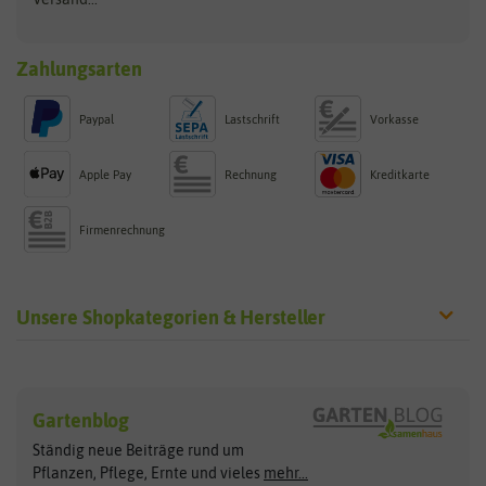
Zahlungsarten
Paypal
Lastschrift
Vorkasse
Apple Pay
Rechnung
Kreditkarte
Firmenrechnung
Unsere Shopkategorien & Hersteller
Sämereien
Hersteller
Blumensamen
Gartenblog
Exotische Samen
Arche Noah
Clever Pots
Ständig neue Beiträge rund um
Gemüsesamen
ASB Greenworld
COMPO
Pflanzen, Pflege, Ernte und vieles
mehr...
Gründünger