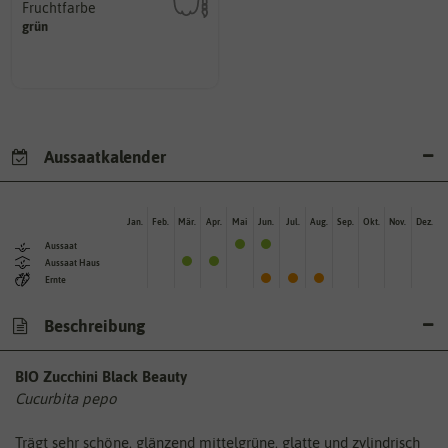
Fruchtfarbe
hat.
grün
sie nach dem Reifungsprozess
Die Farbe der reifen Frucht, die
Aussaatkalender
Jan.
Feb.
Mär.
Apr.
Mai
Jun.
Jul.
Aug.
Sep.
Okt.
Nov.
Dez.
Aussaat
Aussaat Haus
Ernte
Beschreibung
BIO Zucchini Black Beauty
Cucurbita pepo
Trägt sehr schöne, glänzend mittelgrüne, glatte und zylindrisch