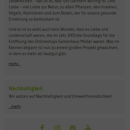
Bingenheimer Saatgut
Dürr-Samen
Leidenschaft – das ist es, was fürs Gärtnern wichtig ist. Und
Obstsamen
Liebe – viel Liebe zur Natur, zu allen Pflanzen, den Insekten,
Pilzbrut
BioBalu
elho
Vögeln, Kleintieren und zum Boden, der für unsere gesunde
Rasensamen
Ernährung so bedeutsam ist.
Bionana
Eschenfelder
Steckzwiebeln
Zimmer & Kübelpflanzen
Und so ist es wohl auch kein Wunder, dass es Liebe und
BIOWOL
Feldsaaten Freudenberger
Kataloge
Leidenschaft waren, die im Jahr 2003 die Grundlage für die
Blumicorn
Fertil
Schnäppchen
Eröffnung des Onlineshops Samenhaus Müller waren. Was im
Kleinen begann ist nun zu einem großen Projekt gewachsen,
Bûten Birds
Flora Elite
Anzucht & Gartenzubehör
in dem es mehr als Saatgut gibt.
Bûten Home
Flora Elite Blumenzwiebeln
mehr...
Anzuchtschalen
Buzzy Seeds
Flora Fantastica
Anzuchttöpfe
Buzzy Gifts
Florex
Folien, Vliese und Netze
Growblocks, Erde & Dünger
Carl Pabst
Nachhaltigkeit
Heizmatte & Heizkabel
Wir setzen auf Nachhaltigkeit und Umweltfreundlichkeit.
Florissa
Hortitops
Kokos-Quelltabletten
Zimmergewächshaus
Flortis
Jansen Zaden
...mehr
FLORTUS
Jiffy
Gemüsesamen
Franchi Sementi
JUB Holland
Bohnen & Erbsen