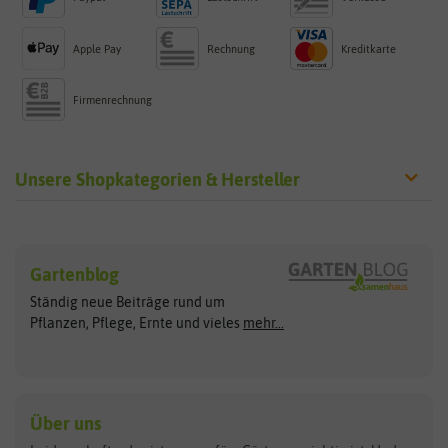
Apple Pay
Rechnung
Kreditkarte
Firmenrechnung
Unsere Shopkategorien & Hersteller
Sämereien
Hersteller
Blumensamen
Gartenblog
Exotische Samen
Arche Noah
Clever Pots
Ständig neue Beiträge rund um
Gemüsesamen
ASB Greenworld
COMPO
Pflanzen, Pflege, Ernte und vieles
mehr...
Gründünger
Keimsprossen
Austrosaat
Culinaris
Kiloware
baza
De Bolster Bio-Samen
Kleintiersaaten
Kräutersamen
Benary
Dobar
Über uns
Loretta-Rasen