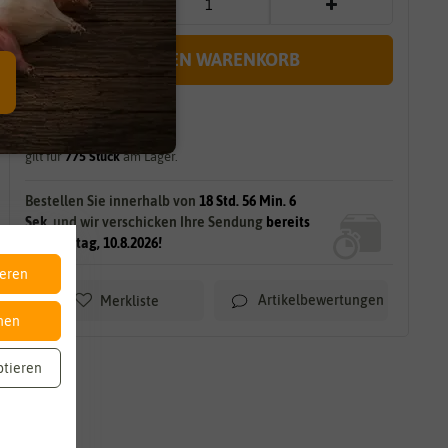
IN DEN WARENKORB
sofort lieferbar
gilt für
775
Stück
am Lager.
Bestellen Sie innerhalb von
18 Std. 56 Min. 4
Sek.
und wir verschicken Ihre Sendung
bereits
am Montag, 10.8.2026!
ieren
Artikelbewertungen
Merkliste
nen
ptieren