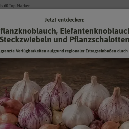
ls 60 Top-Marken
Jetzt entdecken:
Su
flanzknoblauch, Elefantenknoblauc
Steckzwiebeln und Pflanzschalotte
Gartenzubehör
Gründünger & -düngung
Pflanzgut
Keimspros
egrenzte Verfügbarkeiten aufgrund regionaler Ertragseinbußen durch 
rschmelz
BIO Kohlrabi Superschmelz
Hersteller:
FLORTUS
Artikelnummer:
2000-0500
EAN:
4251535415463