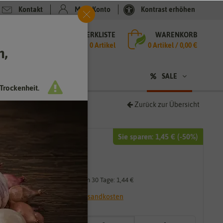
Kontakt
Mein Konto
Kontrast erhöhen
MERKLISTE
WARENKORB
che
0 Artikel
0
Artikel /
0,00 €
h,
n
sen
❤ für Tiere
SALE
Trockenheit.
Zurück zur Übersicht
Sie sparen:
1,45 €
(-
50
%)
2,89 €
1,45 €
*
Niedrigster Preis der letzten 30 Tage:
1,44 €
* inkl. 7% MwSt. zzgl.
Versandkosten