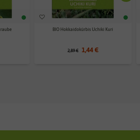
traube
BIO Hokkaidokürbis Uchiki Kuri
1,44 €
2,89 €