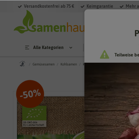
Versandkostenfrei ab 75 €
Keimgarantie
Mehr a
P
Alle Kategorien
Saatgut
Anzucht & 
Teilweise b
Gemüsesamen
Kohlsamen
Kohlrabisamen
BIO Kohlrabi Supe
%
50
-