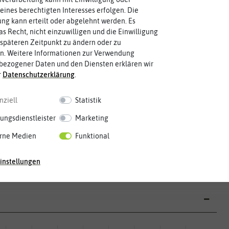
eines berechtigten Interesses erfolgen. Die
g kann erteilt oder abgelehnt werden. Es
Keimtemperatur
Keimzeit
as Recht, nicht einzuwilligen und die Einwilligung
am idealsten?
Keimblattpaar zeigt?
für die Keimung des Samenkorns
Idealbedingungen das erste
15-20 °C
5-10 Tage
späteren Zeitpunkt zu ändern oder zu
Welcher Temperatur­bereich ist
Wie lange dauert es, bis sich unter
n. Weitere Informationen zur Verwendung
bezogener Daten und den Diensten erklären wir
r
Daten­schutz­erklärung
.
Reifezeit
Wuchshöhe
Größe erreichen.
Pflanze aktiv wächst.
unter Idealumständen diese
8-12 Wochen
30-45 cm
Zeitspanne des Jahres, in der die
Die ausgewachsene Pflanze kann
nziell
Statistik
ungsdienstleister
Marketing
Fruchtfarbe
rne Medien
Funktional
sie nach dem Reifungsprozess hat.
grün
Die Farbe der reifen Frucht, die
instellungen