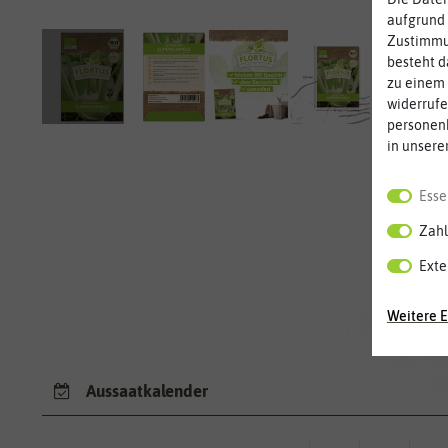
aufgrund 
Zustimmun
besteht d
zu einem 
widerrufe
personen
in unsere
Esse
Zahl
Exte
Weitere E
Aussaatkalender