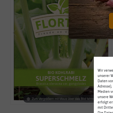
Wir verw
unserer 
Daten von
Adresse),
Medien vo
unsere We
Zum Vergrößern mit Maus über das Bild fahren
erfolgt e
mit Dritt
Die Daten