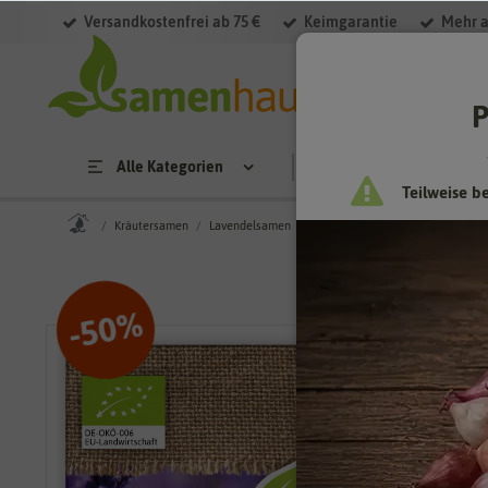
Versandkostenfrei ab 75 €
Keimgarantie
Mehr a
P
Alle Kategorien
Saatgut
Anzucht & 
Teilweise b
Kräutersamen
Lavendelsamen
BIO Lavendel
%
50
-