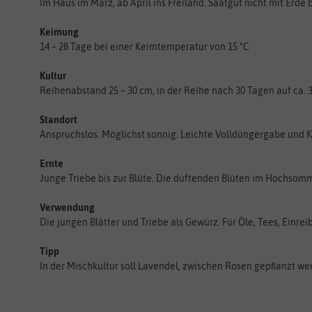
Im Haus im März, ab April ins Freiland. Saatgut nicht mit Erde
Keimung
14 – 28 Tage bei einer Keimtemperatur von 15 °C
Kultur
Reihenabstand 25 – 30 cm, in der Reihe nach 30 Tagen auf ca. 
Standort
Anspruchslos. Möglichst sonnig. Leichte Volldüngergabe und
Ernte
Junge Triebe bis zur Blüte. Die duftenden Blüten im Hochsomm
Verwendung
Die jungen Blätter und Triebe als Gewürz. Für Öle, Tees, Einrei
Tipp
In der Mischkultur soll Lavendel, zwischen Rosen gepﬂanzt we