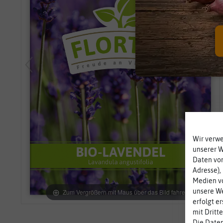
Wir verw
unserer 
Daten von
Adresse),
Medien vo
unsere We
Zum Vergrößern mit Maus über das Bild fahren
erfolgt e
mit Dritt
Die Daten