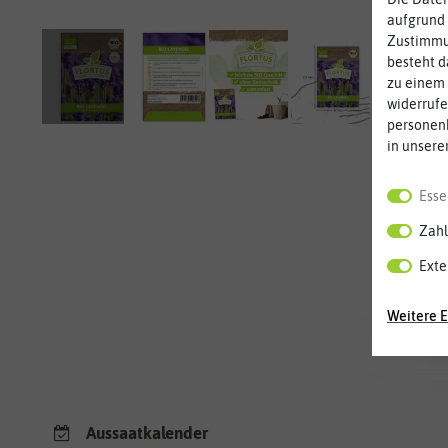
aufgrund 
Zustimmun
besteht d
zu einem 
widerrufe
personen
in unsere
Esse
Zahl
Exte
Weitere E
Aussaatkalender