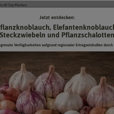
ls 60 Top-Marken
Jetzt entdecken:
Su
flanzknoblauch, Elefantenknoblauc
Steckzwiebeln und Pflanzschalotte
Gartenzubehör
Gründünger & -düngung
Pflanzgut
Keimspros
egrenzte Verfügbarkeiten aufgrund regionaler Ertragseinbußen durch 
BIO Lavendel
Blätter oder Blüten geben Speisen ein besonderes würziges
Aroma
Hersteller:
FLORTUS
Artikelnummer:
2000-0204