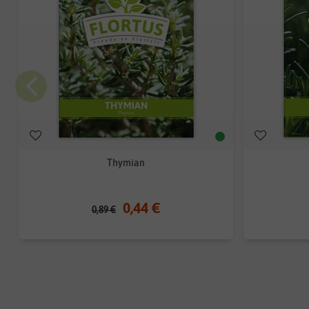
Thymian
0,44 €
0,89 €