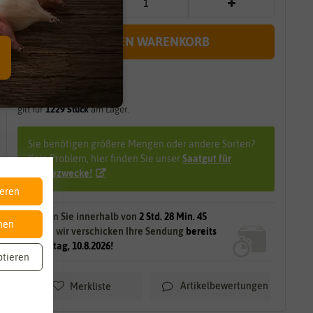
IN DEN WARENKORB
sofort lieferbar
gilt für
1229
Stück
am Lager.
Sie benötigen größere Mengen oder andere Sorten?
Kein Problem, hier finden Sie unser
Saatgut für
Werbezwecke!
ieren
Bestellen Sie innerhalb von
2 Std. 28 Min. 44
nen
Sek.
und wir verschicken Ihre Sendung
bereits
am Montag, 10.8.2026!
ptieren
Artikelbewertungen
Merkliste