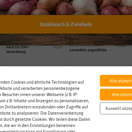
EAN:
4251535408403
Öko-Kontrollstelle:
DE-ÖKO-006
Knoblauch & Zwiebeln
BIO
Botanischer Name
Landwirtschaft arbeiten.
Bestimmung der Pflanze.
nach EG Öko-
den Richtlinien der biologischen
Namen zur eindeutigen
Lavandula
angustifolia
Verordnung
Saatgut aus Betrieben, die nach
Der botanische (lateinische)
Inhalt
Standort
sonnig, vollsonnig)
Wie viel ist enthalten
Pflanze? (schattig, halbschattig,
ca. 30 Korn
Schattig / Halbschattig
Alle akzept
enden Cookies und ähnliche Technologien auf
Wie viel Licht benötigt die
Website und verarbeiten personenbezogene
 Besucher:innen unserer Webseite (z.B. IP-
Alle ableh
 um z.B. Inhalte und Anzeigen zu personalisieren,
Standort
Lebensdauer
sonnig, vollsonnig)
mehrjährig.
n Drittanbietern einzubinden oder Zugriffe auf
Auswahl akze
Pflanze? (schattig, halbschattig,
einjährig, zweijährig oder
Sonnig / Halbschattig
mehrjährig
Wie viel Licht benötigt die
Pflanzen werden kategorisiert in:
bsite zu analysieren. Die Datenverarbeitung
rst durch gesetzte Cookies. Wir teilen diese Daten
en, die wir in den Einstellungen benennen.
verarbeitung kann mit Einwilligung oder