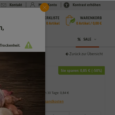
Kontakt
Mein Konto
Kontrast erhöhen
MERKLISTE
WARENKORB
che
0 Artikel
0
Artikel /
0,00 €
h,
n
sen
❤ für Tiere
SALE
Trockenheit.
Zurück zur Übersicht
Sie sparen:
0,85 €
(-
50
%)
1,69 €
0,85 €
*
Niedrigster Preis der letzten 30 Tage:
0,84 €
* inkl. 7% MwSt. zzgl.
Versandkosten