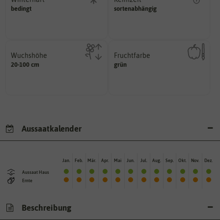
erste Keimblattpaar zeigt?
bedingt
Probleme überwintern können.
sortenabhängig
unter Idealbedingungen das
Pflanzen, die im Freien ohne
Wie lange dauert es, bis sich
Wuchshöhe
Fruchtfarbe
diese Größe erreichen.
hat.
20-100 cm
grün
kann unter Idealumständen
sie nach dem Reifungsprozess
Die ausgewachsene Pflanze
Die Farbe der reifen Frucht, die
Aussaatkalender
Jan.
Feb.
Mär.
Apr.
Mai
Jun.
Jul.
Aug.
Sep.
Okt.
Nov.
Dez.
Aussaat Haus
Ernte
Beschreibung