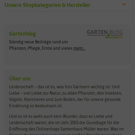
Unsere Shopkategorien & Hersteller
Sämereien
Hersteller
Blumensamen
Gartenblog
Exotische Samen
Arche Noah
Clever Pots
Ständig neue Beiträge rund um
Gemüsesamen
ASB Greenworld
COMPO
Pflanzen, Pflege, Ernte und vieles
mehr...
Gründünger
Keimsprossen
Austrosaat
Culinaris
Kiloware
baza
De Bolster Bio-Samen
Kleintiersaaten
Kräutersamen
Benary
Dobar
Über uns
Loretta-Rasen
Bingenheimer Saatgut
Dürr-Samen
Leidenschaft – das ist es, was fürs Gärtnern wichtig ist. Und
Obstsamen
Liebe – viel Liebe zur Natur, zu allen Pflanzen, den Insekten,
Pilzbrut
BioBalu
elho
Vögeln, Kleintieren und zum Boden, der für unsere gesunde
Rasensamen
Ernährung so bedeutsam ist.
Bionana
Eschenfelder
Steckzwiebeln
Zimmer & Kübelpflanzen
Und so ist es wohl auch kein Wunder, dass es Liebe und
BIOWOL
Feldsaaten Freudenberger
Kataloge
Leidenschaft waren, die im Jahr 2003 die Grundlage für die
Blumicorn
Fertil
Schnäppchen
Eröffnung des Onlineshops Samenhaus Müller waren. Was im