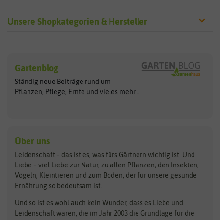
Unsere Shopkategorien & Hersteller
Sämereien
Hersteller
Blumensamen
Gartenblog
Exotische Samen
Arche Noah
Clever Pots
Ständig neue Beiträge rund um
Gemüsesamen
ASB Greenworld
COMPO
Pflanzen, Pflege, Ernte und vieles
mehr...
Gründünger
Keimsprossen
Austrosaat
Culinaris
Kiloware
baza
De Bolster Bio-Samen
Kleintiersaaten
Kräutersamen
Benary
Dobar
Über uns
Loretta-Rasen
Bingenheimer Saatgut
Dürr-Samen
Leidenschaft – das ist es, was fürs Gärtnern wichtig ist. Und
Obstsamen
Liebe – viel Liebe zur Natur, zu allen Pflanzen, den Insekten,
Pilzbrut
BioBalu
elho
Vögeln, Kleintieren und zum Boden, der für unsere gesunde
Rasensamen
Ernährung so bedeutsam ist.
Bionana
Eschenfelder
Steckzwiebeln
Zimmer & Kübelpflanzen
Und so ist es wohl auch kein Wunder, dass es Liebe und
BIOWOL
Feldsaaten Freudenberger
Kataloge
Leidenschaft waren, die im Jahr 2003 die Grundlage für die
Blumicorn
Fertil