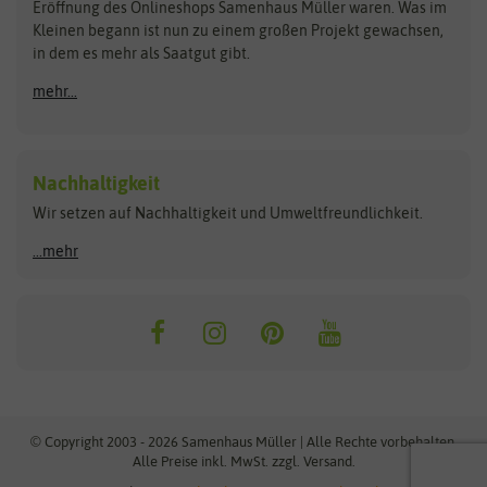
Schnäppchen
Eröffnung des Onlineshops Samenhaus Müller waren. Was im
Kleinen begann ist nun zu einem großen Projekt gewachsen,
Bûten Birds
Flora Elite
Anzucht & Gartenzubehör
in dem es mehr als Saatgut gibt.
Bûten Home
Flora Elite Blumenzwiebeln
mehr...
Anzuchtschalen
Buzzy Seeds
Flora Fantastica
Anzuchttöpfe
Buzzy Gifts
Florex
Folien, Vliese und Netze
Growblocks, Erde & Dünger
Carl Pabst
Nachhaltigkeit
Heizmatte & Heizkabel
Wir setzen auf Nachhaltigkeit und Umweltfreundlichkeit.
Florissa
Hortitops
Kokos-Quelltabletten
Zimmergewächshaus
Flortis
Jansen Zaden
...mehr
FLORTUS
Jiffy
Gemüsesamen
Franchi Sementi
JUB Holland
Bohnen & Erbsen
Frankonia Samen
Kent & Stowe
Gurkensamen
Kohlsamen
Garland
Kiepenkerl
Kürbissamen
Gardissimo
kixx
Lauchsamen
© Copyright 2003 - 2026 Samenhaus Müller | Alle Rechte vorbehalten.
Maissamen
Alle Preise inkl. MwSt. zzgl. Versand.
GEVO
Küpper
Möhrensamen