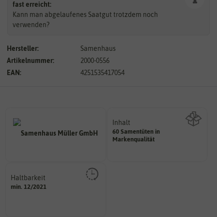
fast erreicht:
Kann man abgelaufenes Saatgut trotzdem noch
verwenden?
Hersteller:
Samenhaus
Artikelnummer:
2000-0556
EAN:
4251535417054
Inhalt
60 Samentüten in
Wie viel ist enthalten
Markenqualität
Haltbarkeit
sollte.
min. 12/2021
und Pflanzgut sehr gut keimen
Zeitpunkt, bis zu dem das Saat-