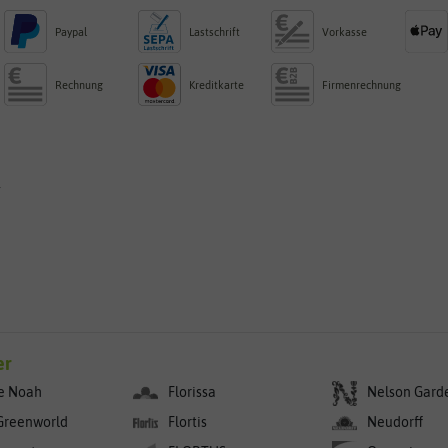
Paypal
Lastschrift
Vorkasse
Rechnung
Kreditkarte
Firmenrechnung
g
er
e Noah
Florissa
Nelson Gard
Greenworld
Flortis
Neudorff