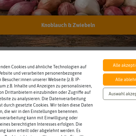
fast erreicht:
Kann man abgelaufenes Saatgut trotzdem noch
verwenden?
Knoblauch & Zwiebeln
Hersteller:
Samenhaus
Artikelnummer:
2000-0403
EAN:
4251535412349
Alle akzept
enden Cookies und ähnliche Technologien auf
Website und verarbeiten personenbezogene
Inhalt
Haltbarkeit
sollte.
 Besucher:innen unserer Webseite (z.B. IP-
Alle ableh
Wie viel ist enthalten
und Pflanzgut sehr gut keimen
12 Samentütchen
min. 01/2022
 um z.B. Inhalte und Anzeigen zu personalisieren,
Zeitpunkt, bis zu dem das Saat-
n Drittanbietern einzubinden oder Zugriffe auf
Auswahl akze
bsite zu analysieren. Die Datenverarbeitung
rst durch gesetzte Cookies. Wir teilen diese Daten
Fruchtfarbe
sie nach dem Reifungsprozess hat.
en, die wir in den Einstellungen benennen.
gelb, grün, orange, rot, weiß
Die Farbe der reifen Frucht, die
verarbeitung kann mit Einwilligung oder
eines berechtigten Interesses erfolgen. Die
g kann erteilt oder abgelehnt werden. Es