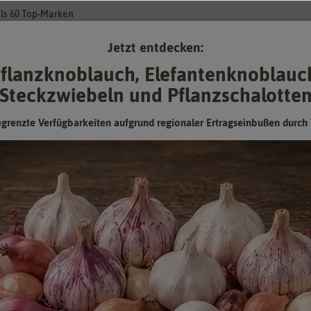
ls 60 Top-Marken
Jetzt entdecken:
Su
flanzknoblauch, Elefantenknoblauc
Steckzwiebeln und Pflanzschalotte
Gartenzubehör
Pflanzgut
Keimsprossen
❤ für Tiere
egrenzte Verfügbarkeiten aufgrund regionaler Ertragseinbußen durch 
 Sorten [MHD 01/2022]
Samen-Set Gemüse Mix mit 12 Sorten
[MHD 01/2022]
12 verschiedene Sorten
Mindesthaltbarkeitsdatum (MHD) überschritten oder