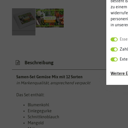
besteht d
zu einem 
widerrufe
personen
in unsere
Esse
Zahl
Exte
Beschreibung
Weitere E
Samen-Set Gemüse Mix mit 12 Sorten
in Markenqualität, ansprechend verpackt
Das Set enthält:
Blumenkohl
Einlegegurke
Schnittknoblauch
Mangold