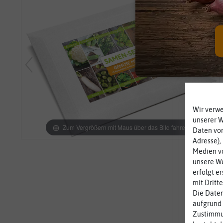
Wir verw
unserer 
Zum Vergrößern mit Maus über das Bild fahren
Daten von
Adresse),
Medien vo
unsere We
erfolgt e
mit Dritt
Die Daten
aufgrund 
Zustimmun