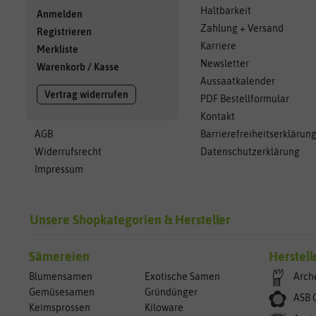
Haltbarkeit
Anmelden
Zahlung + Versand
Registrieren
Karriere
Merkliste
Newsletter
Warenkorb
/
Kasse
Aussaatkalender
Vertrag widerrufen
PDF Bestellformular
Kontakt
AGB
Barrierefreiheitserklärun
Widerrufsrecht
Datenschutzerklärung
Impressum
Unsere Shopkategorien & Hersteller
Sämereien
Herstell
Blumensamen
Exotische Samen
Arch
Gemüsesamen
Gründünger
ASB 
Keimsprossen
Kiloware