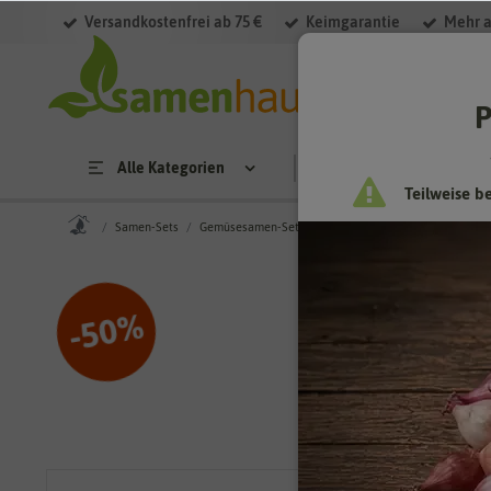
Versandkostenfrei ab 75 €
Keimgarantie
Mehr a
P
Alle Kategorien
Saatgut
Anzucht & 
Teilweise b
Samen-Sets
Gemüsesamen-Sets
Samen-Set Gemüse Mix mit 12
%
50
-