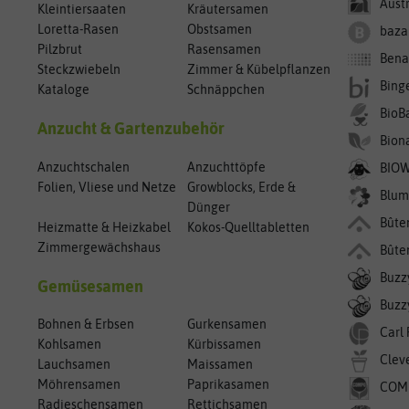
Aust
Kleintiersaaten
Kräutersamen
Loretta-Rasen
Obstsamen
baza
Pilzbrut
Rasensamen
Bena
Steckzwiebeln
Zimmer & Kübelpflanzen
Bing
Kataloge
Schnäppchen
BioB
Anzucht & Gartenzubehör
Bion
Anzuchtschalen
Anzuchttöpfe
BIO
Folien, Vliese und Netze
Growblocks, Erde &
Blum
Dünger
Bûte
Heizmatte & Heizkabel
Kokos-Quelltabletten
Zimmergewächshaus
Bûte
Buzz
Gemüsesamen
Buzzy
Bohnen & Erbsen
Gurkensamen
Carl
Kohlsamen
Kürbissamen
Clev
Lauchsamen
Maissamen
Möhrensamen
Paprikasamen
COM
Radieschensamen
Rettichsamen