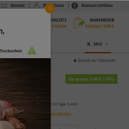
Kontakt
Mein Konto
Kontrast erhöhen
MERKLISTE
WARENKORB
che
0 Artikel
0
Artikel /
0,00 €
h,
n
SALE
Trockenheit.
Zurück zur Übersicht
Sie sparen:
5,48 €
(-
50
%)
10,95 €
5,48 €
*
Niedrigster Preis der letzten 30 Tage:
5,48 €
* inkl. 7% MwSt. zzgl.
Versandkosten