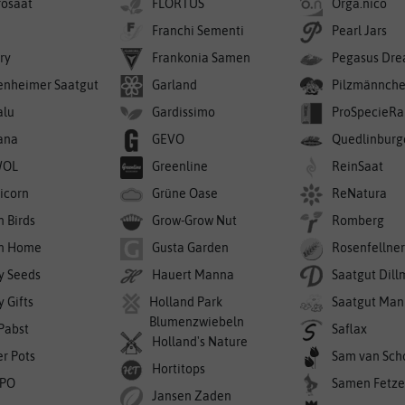
rosaat
FLORTUS
Orga.nico
Franchi Sementi
Pearl Jars
ry
Frankonia Samen
Pegasus Dre
enheimer Saatgut
Garland
Pilzmännch
alu
Gardissimo
ProSpecieRa
ana
GEVO
Quedlinburg
WOL
Greenline
ReinSaat
icorn
Grüne Oase
ReNatura
n Birds
Grow-Grow Nut
Romberg
n Home
Gusta Garden
Rosenfellne
y Seeds
Hauert Manna
Saatgut Dil
 Gifts
Holland Park
Saatgut Man
Blumenzwiebeln
 Pabst
Saflax
Holland's Nature
er Pots
Sam van Sch
Hortitops
PO
Samen Fetze
Jansen Zaden