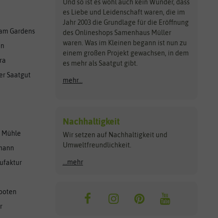
Und so ist es wohl auch kein Wunder, dass
es Liebe und Leidenschaft waren, die im
Jahr 2003 die Grundlage für die Eröffnung
am Gardens
des Onlineshops Samenhaus Müller
waren. Was im Kleinen begann ist nun zu
en
einem großen Projekt gewachsen, in dem
ra
es mehr als Saatgut gibt.
er Saatgut
mehr...
Nachhaltigkeit
r Mühle
Wir setzen auf Nachhaltigkeit und
Umweltfreundlichkeit.
lmann
...mehr
ufaktur
ooten
r