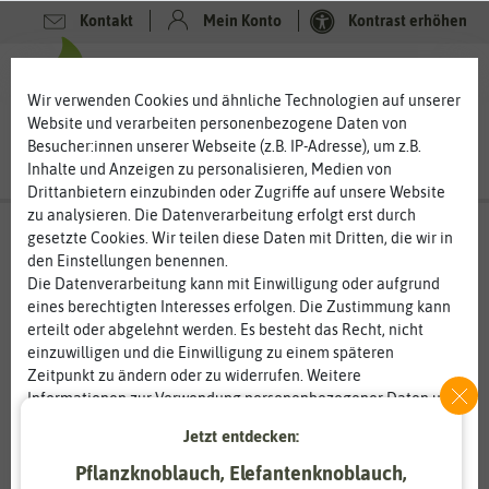
Kontakt
Mein Konto
Kontrast erhöhen
0
0
Wir verwenden Cookies und ähnliche Technologien auf unserer
Website und verarbeiten personenbezogene Daten von
Besucher:innen unserer Webseite (z.B. IP-Adresse), um z.B.
Inhalte und Anzeigen zu personalisieren, Medien von
Drittanbietern einzubinden oder Zugriffe auf unsere Website
zu analysieren. Die Datenverarbeitung erfolgt erst durch
gesetzte Cookies. Wir teilen diese Daten mit Dritten, die wir in
den Einstellungen benennen.
Die Datenverarbeitung kann mit Einwilligung oder aufgrund
eines berechtigten Interesses erfolgen. Die Zustimmung kann
erteilt oder abgelehnt werden. Es besteht das Recht, nicht
einzuwilligen und die Einwilligung zu einem späteren
Zeitpunkt zu ändern oder zu widerrufen. Weitere
Informationen zur Verwendung personenbezogener Daten und
den Diensten erklären wir in unserer
Daten­schutz­erklärung
.
Jetzt entdecken:
Pflanzknoblauch, Elefantenknoblauch,
Essenziell
Statistik