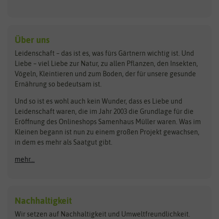
Keimsprossen
Austrosaat
Culinaris
Kiloware
baza
De Bolster Bio-Samen
Kleintiersaaten
Kräutersamen
Benary
Dobar
Über uns
Loretta-Rasen
Bingenheimer Saatgut
Dürr-Samen
Leidenschaft – das ist es, was fürs Gärtnern wichtig ist. Und
Obstsamen
Liebe – viel Liebe zur Natur, zu allen Pflanzen, den Insekten,
Pilzbrut
BioBalu
elho
Vögeln, Kleintieren und zum Boden, der für unsere gesunde
Rasensamen
Ernährung so bedeutsam ist.
Bionana
Eschenfelder
Steckzwiebeln
Zimmer & Kübelpflanzen
Und so ist es wohl auch kein Wunder, dass es Liebe und
BIOWOL
Feldsaaten Freudenberger
Kataloge
Leidenschaft waren, die im Jahr 2003 die Grundlage für die
Blumicorn
Fertil
Schnäppchen
Eröffnung des Onlineshops Samenhaus Müller waren. Was im
Kleinen begann ist nun zu einem großen Projekt gewachsen,
Bûten Birds
Flora Elite
Anzucht & Gartenzubehör
in dem es mehr als Saatgut gibt.
Bûten Home
Flora Elite Blumenzwiebeln
mehr...
Anzuchtschalen
Buzzy Seeds
Flora Fantastica
Anzuchttöpfe
Buzzy Gifts
Florex
Folien, Vliese und Netze
Growblocks, Erde & Dünger
Carl Pabst
Nachhaltigkeit
Heizmatte & Heizkabel
Wir setzen auf Nachhaltigkeit und Umweltfreundlichkeit.
Florissa
Hortitops
Kokos-Quelltabletten