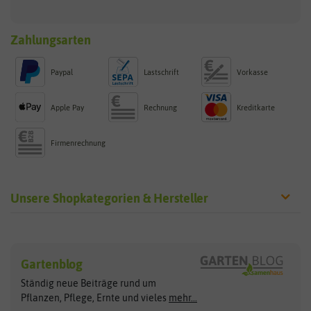
Zahlungsarten
Paypal
Lastschrift
Vorkasse
Apple Pay
Rechnung
Kreditkarte
Firmenrechnung
Unsere Shopkategorien & Hersteller
Sämereien
Hersteller
Blumensamen
Gartenblog
Exotische Samen
Arche Noah
Clever Pots
Ständig neue Beiträge rund um
Gemüsesamen
ASB Greenworld
COMPO
Pflanzen, Pflege, Ernte und vieles
mehr...
Gründünger