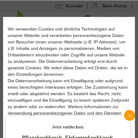
Kontakt
Mein Konto
Kontrast erhöhen
0
0
Wir verwenden Cookies und ähnliche Technologien auf
unserer Website und verarbeiten personenbezogene Daten
von Besucher:innen unserer Webseite (z.B. IP-Adresse), um
z.B. Inhalte und Anzeigen zu personalisieren, Medien von
Drittanbietern einzubinden oder Zugriffe auf unsere Website
zu analysieren. Die Datenverarbeitung erfolgt erst durch
gesetzte Cookies. Wir teilen diese Daten mit Dritten, die wir in
den Einstellungen benennen.
Die Datenverarbeitung kann mit Einwilligung oder aufgrund
eines berechtigten Interesses erfolgen. Die Zustimmung kann
erteilt oder abgelehnt werden. Es besteht das Recht, nicht
einzuwilligen und die Einwilligung zu einem späteren Zeitpunkt
zu ändern oder zu widerrufen. Weitere Informationen zur
Verwendung personenbezogener Daten und den Diensten
erklären wir in unserer
Daten­schutz­erklärung
.
Jetzt entdecken:
Essenziell
Statistik
Pflanzknoblauch, Elefantenknoblauch,