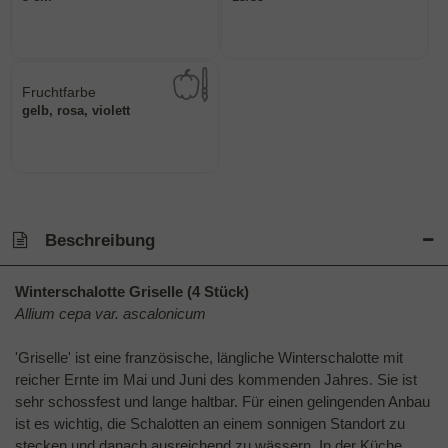
oder Pflanzgut in die Erde
Größen können zwischen dem
Wie tief sollten Sie Samenkorn
Umfang der Zwiebel in cm.
Fruchtfarbe
hat.
gelb, rosa, violett
sie nach dem Reifungsprozess
Die Farbe der reifen Frucht, die
Beschreibung
Winterschalotte Griselle (4 Stück)
Allium cepa var. ascalonicum
'Griselle' ist eine französische, längliche Winterschalotte mit
reicher Ernte im Mai und Juni des kommenden Jahres. Sie ist
sehr schossfest und lange haltbar. Für einen gelingenden Anbau
ist es wichtig, die Schalotten an einem sonnigen Standort zu
stecken und danach ausreichend zu wässern. In der Küche