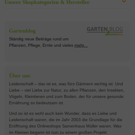
Unsere Shopkategorien & Hersteller
Sämereien
Hersteller
Blumensamen
Gartenblog
Exotische Samen
Arche Noah
Clever Pots
Ständig neue Beiträge rund um
Gemüsesamen
ASB Greenworld
COMPO
Pflanzen, Pflege, Ernte und vieles
mehr...
Gründünger
Keimsprossen
Austrosaat
Culinaris
Kiloware
baza
De Bolster Bio-Samen
Kleintiersaaten
Kräutersamen
Benary
Dobar
Über uns
Loretta-Rasen
Bingenheimer Saatgut
Dürr-Samen
Leidenschaft – das ist es, was fürs Gärtnern wichtig ist. Und
Obstsamen
Liebe – viel Liebe zur Natur, zu allen Pflanzen, den Insekten,
Pilzbrut
BioBalu
elho
Vögeln, Kleintieren und zum Boden, der für unsere gesunde
Rasensamen
Ernährung so bedeutsam ist.
Bionana
Eschenfelder
Steckzwiebeln
Zimmer & Kübelpflanzen
Und so ist es wohl auch kein Wunder, dass es Liebe und
BIOWOL
Feldsaaten Freudenberger
Kataloge
Leidenschaft waren, die im Jahr 2003 die Grundlage für die
Blumicorn
Fertil
Schnäppchen
Eröffnung des Onlineshops Samenhaus Müller waren. Was
im Kleinen begann ist nun zu einem großen Projekt
Bûten Birds
Flora Elite