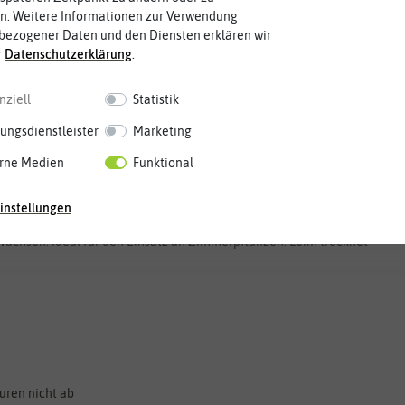
n. Weitere Informationen zur Verwendung
bezogener Daten und den Diensten erklären wir
r
Daten­schutz­erklärung
.
nziell
Statistik
ungsdienstleister
Marketing
rne Medien
Funktional
instellungen
ekten wie Trauermücken („Schwarzen Fliegen“) und Weißen
Wachsen. Ideal für den Einsatz an Zimmerpflanzen. Leim trocknet
uren nicht ab