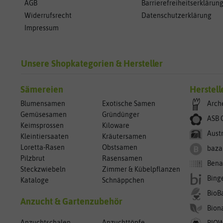
AGB
Barrierefreiheitserklärun
Widerrufsrecht
Datenschutzerklärung
Impressum
Unsere Shopkategorien & Hersteller
Sämereien
Herstell
Blumensamen
Exotische Samen
Arch
Gemüsesamen
Gründünger
ASB 
Keimsprossen
Kiloware
Aust
Kleintiersaaten
Kräutersamen
Loretta-Rasen
Obstsamen
baza
Pilzbrut
Rasensamen
Bena
Steckzwiebeln
Zimmer & Kübelpflanzen
Bing
Kataloge
Schnäppchen
BioB
Anzucht & Gartenzubehör
Bion
Anzuchtschalen
Anzuchttöpfe
BIO