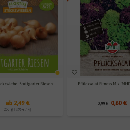
ckzwiebel Stuttgarter Riesen
Pflücksalat Fitness Mix [MHD
ab 2,49 €
0,60 €
2,99 €
250
g
| 9,96 € / kg