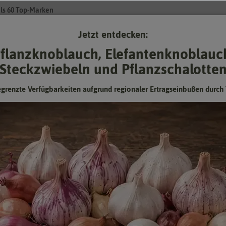
ls 60 Top-Marken
Jetzt entdecken:
Su
flanzknoblauch, Elefantenknoblauc
Steckzwiebeln und Pflanzschalotte
Gartenzubehör
Pflanzgut
Keimsprossen
❤ für Tiere
egrenzte Verfügbarkeiten aufgrund regionaler Ertragseinbußen durch 
en
Gelb-Sticker (10 Stück)
Gelb-Sticker (10 Stück)
Insektizidfreie Klebefalle zum Abfangen fliegender
Schadinsekten wie Trauermücken („Schwarzen Fliegen“) und
Weißen Fliegen.
Hersteller:
Neudorff
Artikelnummer:
00318