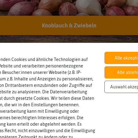
EAN:
4005240003183
Datenblatt:
Download als PDF
Knoblauch & Zwiebeln
Inhalt
Wie viel ist enthalten
10 Stück
Alle akzept
enden Cookies und ähnliche Technologien auf
Website und verarbeiten personenbezogene
 Besucher:innen unserer Webseite (z.B. IP-
Alle ableh
 um z.B. Inhalte und Anzeigen zu personalisieren,
n Drittanbietern einzubinden oder Zugriffe auf
Auswahl akze
bsite zu analysieren. Die Datenverarbeitung
rst durch gesetzte Cookies. Wir teilen diese Daten
en, die wir in den Einstellungen benennen.
verarbeitung kann mit Einwilligung oder
eines berechtigten Interesses erfolgen. Die
g kann erteilt oder abgelehnt werden. Es
as Recht, nicht einzuwilligen und die Einwilligung
späteren Zeitpunkt zu ändern oder zu