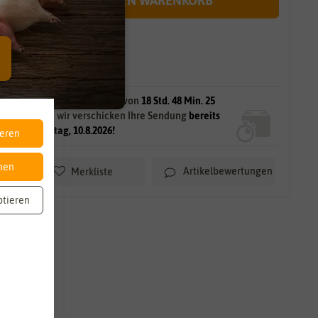
IN DEN WARENKORB
sofort lieferbar
gilt für
645
Stück
am Lager.
Bestellen Sie innerhalb von
18 Std. 48 Min. 23
Sek.
und wir verschicken Ihre Sendung
bereits
am Montag, 10.8.2026!
ieren
nen
Artikelbewertungen
Merkliste
ptieren