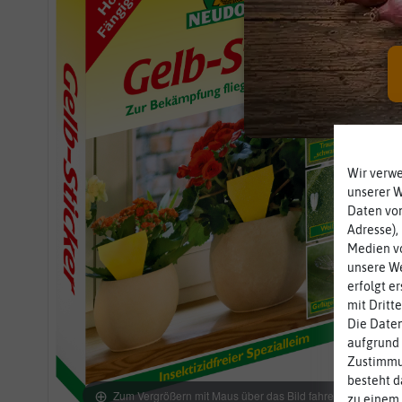
Wir verw
unserer 
Daten von
Adresse),
Medien vo
unsere We
erfolgt e
mit Dritt
Die Daten
aufgrund 
Zustimmun
besteht d
Zum Vergrößern mit Maus über das Bild fahren
zu einem 