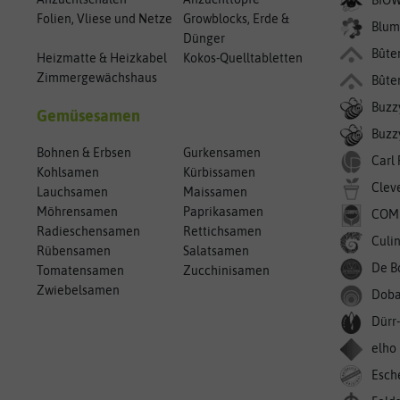
Folien, Vliese und Netze
Growblocks, Erde &
Blum
Dünger
Bûte
Heizmatte & Heizkabel
Kokos-Quelltabletten
Zimmergewächshaus
Bûte
Buzz
Gemüsesamen
Buzzy
Bohnen & Erbsen
Gurkensamen
Carl
Kohlsamen
Kürbissamen
Clev
Lauchsamen
Maissamen
Möhrensamen
Paprikasamen
COM
Radieschensamen
Rettichsamen
Culin
Rübensamen
Salatsamen
De B
Tomatensamen
Zucchinisamen
Zwiebelsamen
Doba
Dürr
elho
Esch