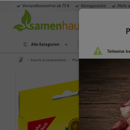
Versandkostenfrei ab 75 €
Keimgarantie
Mehr a
P
Alle Kategorien
Saatgut
Anzucht & 
Teilweise b
Anzucht & Gartenzubehör
Pflanzenschutz & -pflege
Insektenfall