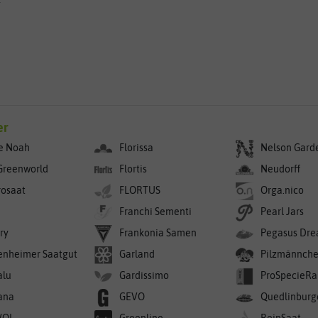
g
er
e Noah
Florissa
Nelson Gard
Greenworld
Flortis
Neudorff
rosaat
FLORTUS
Orga.nico
Franchi Sementi
Pearl Jars
ry
Frankonia Samen
Pegasus Dre
enheimer Saatgut
Garland
Pilzmännch
alu
Gardissimo
ProSpecieRa
ana
GEVO
Quedlinburg
WOL
Greenline
ReinSaat