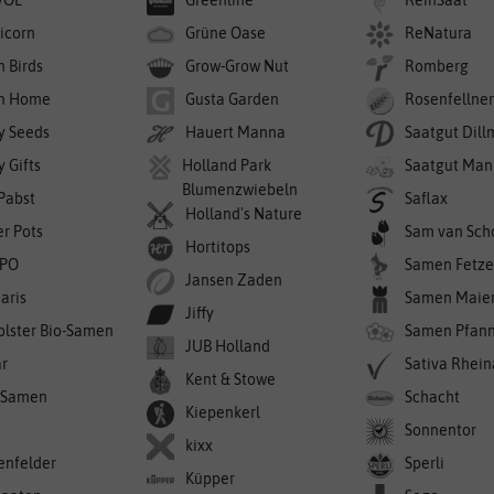
icorn
Grüne Oase
ReNatura
n Birds
Grow-Grow Nut
Romberg
n Home
Gusta Garden
Rosenfellne
y Seeds
Hauert Manna
Saatgut Dil
 Gifts
Holland Park
Saatgut Man
Blumenzwiebeln
 Pabst
Saflax
Holland's Nature
er Pots
Sam van Sch
Hortitops
PO
Samen Fetze
Jansen Zaden
aris
Samen Maie
Jiffy
olster Bio-Samen
Samen Pfan
JUB Holland
r
Sativa Rhei
Kent & Stowe
-Samen
Schacht
Kiepenkerl
Sonnentor
kixx
enfelder
Sperli
Küpper