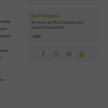
Nachhaltigkeit
r Mühle
Wir setzen auf Nachhaltigkeit und
Umweltfreundlichkeit.
lmann
...mehr
ufaktur
ooten
r
r
n
nau