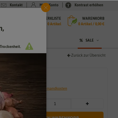
Kontakt
Mein Konto
Kontrast erhöhen
MERKLISTE
WARENKORB
che
0 Artikel
0
Artikel /
0,00 €
h,
n
SALE
Trockenheit.
Zurück zur Übersicht
5,79 €
*
* inkl. 19% MwSt. zzgl.
Versandkosten