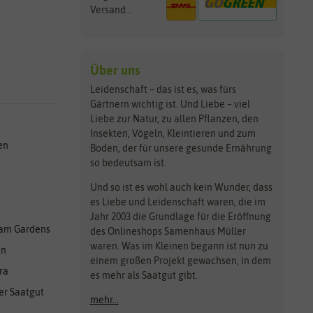
Versand...
Über uns
Leidenschaft – das ist es, was fürs
Gärtnern wichtig ist. Und Liebe – viel
Liebe zur Natur, zu allen Pflanzen, den
Insekten, Vögeln, Kleintieren und zum
en
Boden, der für unsere gesunde Ernährung
so bedeutsam ist.
Und so ist es wohl auch kein Wunder, dass
es Liebe und Leidenschaft waren, die im
Jahr 2003 die Grundlage für die Eröffnung
am Gardens
des Onlineshops Samenhaus Müller
waren. Was im Kleinen begann ist nun zu
en
einem großen Projekt gewachsen, in dem
ra
es mehr als Saatgut gibt.
er Saatgut
mehr...