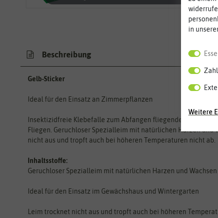
widerrufe
personen
in unsere
Esse
Beschreibung
Zahl
Gelb-Sticker
Exte
Ideal für den Einsatz an Zimmerpflanzen
Weitere E
Insektizidfreie Klebefalle zum Abfangen fliegender Schadins
Fliegen. Geruchloser Spezialleim mit natürlichen Harzen und 
nicht aus und tropft auch bei höheren Temperaturen nicht ab.
Inhaltsstoffe:
Geruchloser Spezialleim mit natürlichen Harzen und Wachsen
Ideal für den Einsatz im Gewächshaus und Wintergarten
Leim trocknet nicht aus und tropft auch bei höheren Temperat