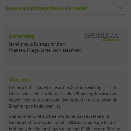
Unsere Shopkategorien & Hersteller
Sämereien
Hersteller
Blumensamen
Gartenblog
Exotische Samen
Arche Noah
Clever Pots
Ständig neue Beiträge rund um
Gemüsesamen
ASB Greenworld
COMPO
Pflanzen, Pflege, Ernte und vieles
mehr...
Gründünger
Keimsprossen
Austrosaat
Culinaris
Kiloware
baza
De Bolster Bio-Samen
Kleintiersaaten
Kräutersamen
Benary
Dobar
Über uns
Loretta-Rasen
Bingenheimer Saatgut
Dürr-Samen
Leidenschaft – das ist es, was fürs Gärtnern wichtig ist. Und
Obstsamen
Liebe – viel Liebe zur Natur, zu allen Pflanzen, den Insekten,
Pilzbrut
BioBalu
elho
Vögeln, Kleintieren und zum Boden, der für unsere gesunde
Rasensamen
Ernährung so bedeutsam ist.
Bionana
Eschenfelder
Steckzwiebeln
Zimmer & Kübelpflanzen
Und so ist es wohl auch kein Wunder, dass es Liebe und
BIOWOL
Feldsaaten Freudenberger
Kataloge
Leidenschaft waren, die im Jahr 2003 die Grundlage für die
Blumicorn
Fertil
Schnäppchen
Eröffnung des Onlineshops Samenhaus Müller waren. Was im