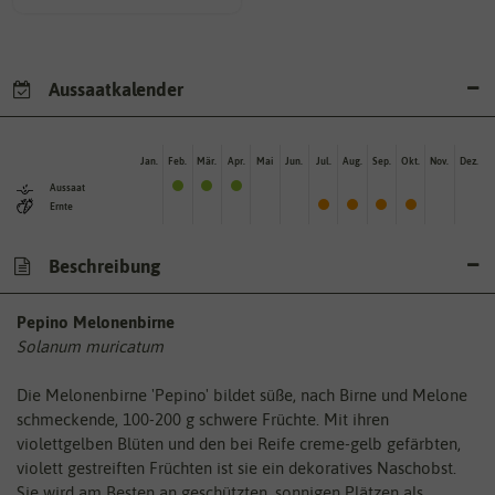
Aussaatkalender
Jan.
Feb.
Mär.
Apr.
Mai
Jun.
Jul.
Aug.
Sep.
Okt.
Nov.
Dez.
Aussaat
Ernte
Beschreibung
Pepino Melonenbirne
Solanum muricatum
Die Melonenbirne 'Pepino' bildet süße, nach Birne und Melone
schmeckende, 100-200 g schwere Früchte. Mit ihren
violettgelben Blüten und den bei Reife creme-gelb gefärbten,
violett gestreiften Früchten ist sie ein dekoratives Naschobst.
Sie wird am Besten an geschützten, sonnigen Plätzen als