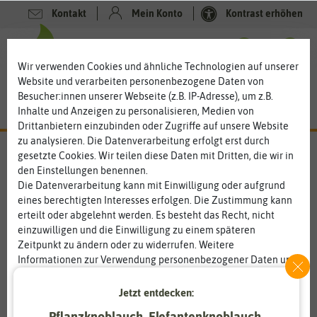
Kontakt
Mein Konto
Kontrast erhöhen
0
0
Wir verwenden Cookies und ähnliche Technologien auf unserer
Website und verarbeiten personenbezogene Daten von
Besucher:innen unserer Webseite (z.B. IP-Adresse), um z.B.
Inhalte und Anzeigen zu personalisieren, Medien von
Drittanbietern einzubinden oder Zugriffe auf unsere Website
zu analysieren. Die Datenverarbeitung erfolgt erst durch
gesetzte Cookies. Wir teilen diese Daten mit Dritten, die wir in
den Einstellungen benennen.
Die Datenverarbeitung kann mit Einwilligung oder aufgrund
eines berechtigten Interesses erfolgen. Die Zustimmung kann
erteilt oder abgelehnt werden. Es besteht das Recht, nicht
einzuwilligen und die Einwilligung zu einem späteren
Zeitpunkt zu ändern oder zu widerrufen. Weitere
Informationen zur Verwendung personenbezogener Daten und
den Diensten erklären wir in unserer
Daten­schutz­erklärung
.
Jetzt entdecken:
Essenziell
Statistik
Pflanzknoblauch, Elefantenknoblauch,