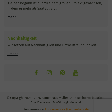
Kleinen begann ist nun zu einem großen Projekt gewachsen,
Bûten Birds
Flora Elite
Anzucht & Gartenzubehör
in dem es mehr als Saatgut gibt.
Bûten Home
Flora Elite Blumenzwiebeln
mehr...
Anzuchtschalen
Buzzy Seeds
Flora Fantastica
Anzuchttöpfe
Buzzy Gifts
Florex
Folien, Vliese und Netze
Growblocks, Erde & Dünger
Carl Pabst
Nachhaltigkeit
Heizmatte & Heizkabel
Wir setzen auf Nachhaltigkeit und Umweltfreundlichkeit.
Florissa
Hortitops
Kokos-Quelltabletten
Zimmergewächshaus
Flortis
Jansen Zaden
...mehr
FLORTUS
Jiffy
Gemüsesamen
Franchi Sementi
JUB Holland
Bohnen & Erbsen
Frankonia Samen
Kent & Stowe
Gurkensamen
Kohlsamen
Garland
Kiepenkerl
Kürbissamen
Gardissimo
kixx
Lauchsamen
© Copyright 2003 - 2026 Samenhaus Müller | Alle Rechte vorbehalten.
Maissamen
Alle Preise inkl. MwSt. zzgl. Versand.
GEVO
Küpper
Möhrensamen
Kundenservice:
kundenservice@samenhaus.de
Greenline
Ladbrooke Soil Blockers
Paprikasamen