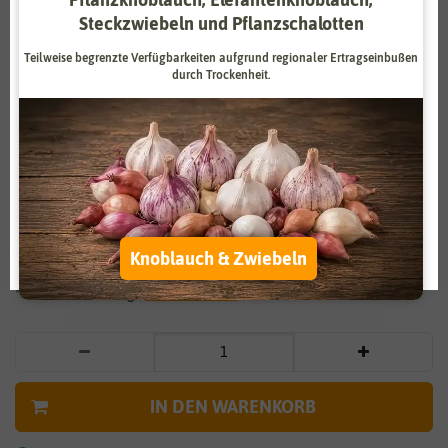
Steckzwiebeln und Pflanzschalotten
Zahlungsdienstleister
Marketing
Teilweise begrenzte Verfügbarkeiten aufgrund regionaler Ertragseinbußen
Externe Medien
Funktional
durch Trockenheit.
Weitere Einstellungen
Vergrößern durch berühren
Alle akzeptieren
Pepino Melonenbirne
Alle ablehnen
3,99 €
*
Auswahl akzeptieren
Knoblauch & Zwiebeln
* inkl. 7% MwSt. zzgl.
Versandkosten
IN DEN WARENKORB