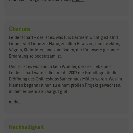
Gründünger
Keimsprossen
Austrosaat
Culinaris
Kiloware
baza
De Bolster Bio-Samen
Kleintiersaaten
Kräutersamen
Benary
Dobar
Über uns
Loretta-Rasen
Bingenheimer Saatgut
Dürr-Samen
Leidenschaft – das ist es, was fürs Gärtnern wichtig ist. Und
Obstsamen
Liebe – viel Liebe zur Natur, zu allen Pflanzen, den Insekten,
Pilzbrut
BioBalu
elho
Vögeln, Kleintieren und zum Boden, der für unsere gesunde
Rasensamen
Ernährung so bedeutsam ist.
Bionana
Eschenfelder
Steckzwiebeln
Zimmer & Kübelpflanzen
Und so ist es wohl auch kein Wunder, dass es Liebe und
BIOWOL
Feldsaaten Freudenberger
Kataloge
Leidenschaft waren, die im Jahr 2003 die Grundlage für die
Blumicorn
Fertil
Schnäppchen
Eröffnung des Onlineshops Samenhaus Müller waren. Was im
Kleinen begann ist nun zu einem großen Projekt gewachsen,
Bûten Birds
Flora Elite
Anzucht & Gartenzubehör
in dem es mehr als Saatgut gibt.
Bûten Home
Flora Elite Blumenzwiebeln
mehr...
Anzuchtschalen
Buzzy Seeds
Flora Fantastica
Anzuchttöpfe
Buzzy Gifts
Florex
Folien, Vliese und Netze
Growblocks, Erde & Dünger
Carl Pabst
Nachhaltigkeit
Heizmatte & Heizkabel