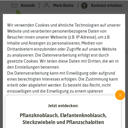
Kontakt
Mein Konto
Kontrast erhöhen
0
0
Wir verwenden Cookies und ähnliche Technologien auf unserer
Website und verarbeiten personenbezogene Daten von
Besucher:innen unserer Webseite (z.B. IP-Adresse), um z.B.
Inhalte und Anzeigen zu personalisieren, Medien von
Drittanbietern einzubinden oder Zugriffe auf unsere Website
zu analysieren. Die Datenverarbeitung erfolgt erst durch
gesetzte Cookies. Wir teilen diese Daten mit Dritten, die wir in
den Einstellungen benennen.
%
50
-
Die Datenverarbeitung kann mit Einwilligung oder aufgrund
eines berechtigten Interesses erfolgen. Die Zustimmung kann
erteilt oder abgelehnt werden. Es besteht das Recht, nicht
einzuwilligen und die Einwilligung zu einem späteren
Zeitpunkt zu ändern oder zu widerrufen. Weitere
Informationen zur Verwendung personenbezogener Daten und
Jetzt entdecken:
den Diensten erklären wir in unserer
Daten­schutz­erklärung
.
Pflanzknoblauch, Elefantenknoblauch,
Steckzwiebeln und Pflanzschalotten
Essenziell
Statistik