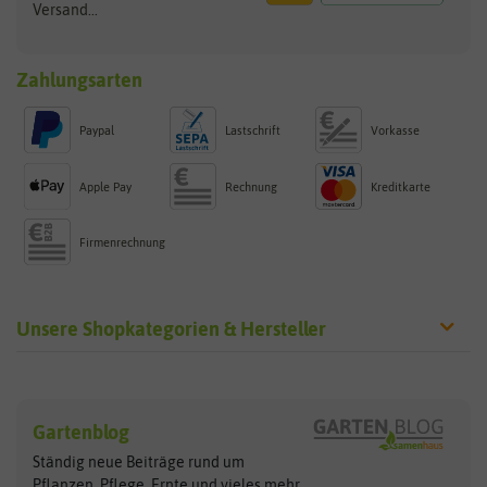
Versand...
Zahlungsarten
Paypal
Lastschrift
Vorkasse
Apple Pay
Rechnung
Kreditkarte
Firmenrechnung
Unsere Shopkategorien & Hersteller
Sämereien
Hersteller
Blumensamen
Gartenblog
Exotische Samen
Arche Noah
Clever Pots
Ständig neue Beiträge rund um
Gemüsesamen
ASB Greenworld
COMPO
Pflanzen, Pflege, Ernte und vieles
mehr...