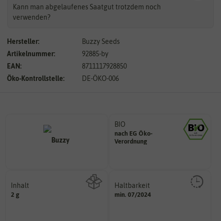
Kann man abgelaufenes Saatgut trotzdem noch
verwenden?
Hersteller:
Buzzy Seeds
Artikelnummer:
92885-by
EAN:
8711117928850
Öko-Kontrollstelle:
DE-ÖKO-006
BIO
nach EG Öko-
Landwirtschaft arbeiten.
Verordnung
den Richtlinien der biologischen
Saatgut aus Betrieben, die nach
Inhalt
Haltbarkeit
sollte.
2 g
min. 07/2024
Wie viel ist enthalten
und Pflanzgut sehr gut keimen
Zeitpunkt, bis zu dem das Saat-