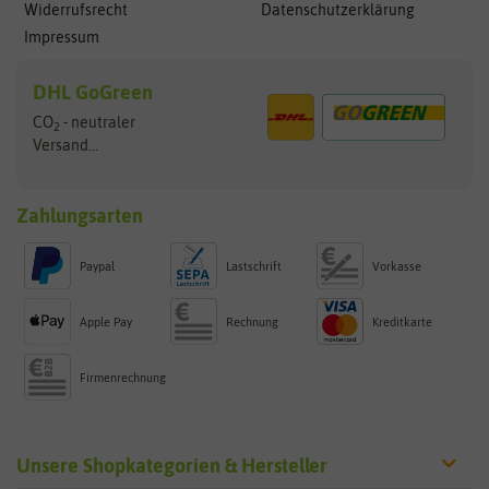
Widerrufsrecht
Datenschutzerklärung
Impressum
DHL GoGreen
CO
- neutraler
2
Versand...
Zahlungsarten
Paypal
Lastschrift
Vorkasse
Apple Pay
Rechnung
Kreditkarte
Firmenrechnung
Unsere Shopkategorien & Hersteller