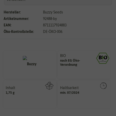
Hersteller:
Buzzy Seeds
Artikelnummer:
92488-by
EAN:
8711117924883
Öko-Kontrollstelle:
DE-ÖKO-006
BIO
nach EG Öko-
Landwirtschaft arbeiten.
Verordnung
den Richtlinien der biologischen
Saatgut aus Betrieben, die nach
Inhalt
Haltbarkeit
sollte.
1,75 g
min. 07/2024
Wie viel ist enthalten
und Pflanzgut sehr gut keimen
Zeitpunkt, bis zu dem das Saat-