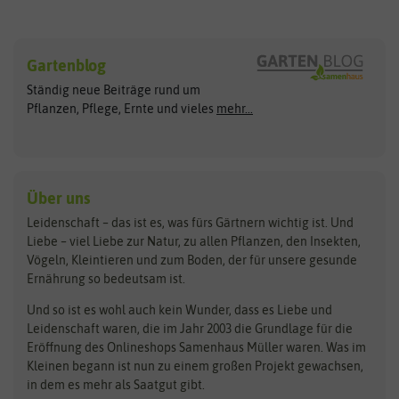
Sämereien
Hersteller
Blumensamen
Gartenblog
Exotische Samen
Arche Noah
Clever Pots
Ständig neue Beiträge rund um
Gemüsesamen
ASB Greenworld
COMPO
Pflanzen, Pflege, Ernte und vieles
mehr...
Gründünger
Keimsprossen
Austrosaat
Culinaris
Kiloware
baza
De Bolster Bio-Samen
Kleintiersaaten
Kräutersamen
Benary
Dobar
Über uns
Loretta-Rasen
Bingenheimer Saatgut
Dürr-Samen
Leidenschaft – das ist es, was fürs Gärtnern wichtig ist. Und
Obstsamen
Liebe – viel Liebe zur Natur, zu allen Pflanzen, den Insekten,
Pilzbrut
BioBalu
elho
Vögeln, Kleintieren und zum Boden, der für unsere gesunde
Rasensamen
Ernährung so bedeutsam ist.
Bionana
Eschenfelder
Steckzwiebeln
Zimmer & Kübelpflanzen
Und so ist es wohl auch kein Wunder, dass es Liebe und
BIOWOL
Feldsaaten Freudenberger
Kataloge
Leidenschaft waren, die im Jahr 2003 die Grundlage für die
Blumicorn
Fertil
Schnäppchen
Eröffnung des Onlineshops Samenhaus Müller waren. Was im
Kleinen begann ist nun zu einem großen Projekt gewachsen,
Bûten Birds
Flora Elite
Anzucht & Gartenzubehör
in dem es mehr als Saatgut gibt.
Bûten Home
Flora Elite Blumenzwiebeln