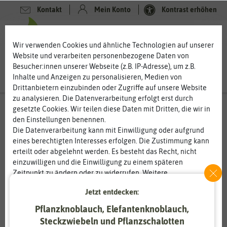
Kontakt
Mein Konto
Kontrast erhöhen
0
0
Wir verwenden Cookies und ähnliche Technologien auf unserer
Website und verarbeiten personenbezogene Daten von
Besucher:innen unserer Webseite (z.B. IP-Adresse), um z.B.
Inhalte und Anzeigen zu personalisieren, Medien von
Drittanbietern einzubinden oder Zugriffe auf unsere Website
zu analysieren. Die Datenverarbeitung erfolgt erst durch
gesetzte Cookies. Wir teilen diese Daten mit Dritten, die wir in
den Einstellungen benennen.
%
50
-
Die Datenverarbeitung kann mit Einwilligung oder aufgrund
eines berechtigten Interesses erfolgen. Die Zustimmung kann
erteilt oder abgelehnt werden. Es besteht das Recht, nicht
einzuwilligen und die Einwilligung zu einem späteren
Zeitpunkt zu ändern oder zu widerrufen. Weitere
Informationen zur Verwendung personenbezogener Daten und
Jetzt entdecken:
den Diensten erklären wir in unserer
Daten­schutz­erklärung
.
Pflanzknoblauch, Elefantenknoblauch,
Essenziell
Statistik
Steckzwiebeln und Pflanzschalotten