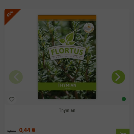
-50%
Thymian
0,44 €
0,89 €