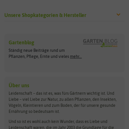
Unsere Shopkategorien & Hersteller
Sämereien
Hersteller
Blumensamen
Gartenblog
Exotische Samen
Arche Noah
Clever Pots
Ständig neue Beiträge rund um
Gemüsesamen
ASB Greenworld
COMPO
Pflanzen, Pflege, Ernte und vieles
mehr...
Gründünger
Keimsprossen
Austrosaat
Culinaris
Kiloware
baza
De Bolster Bio-Samen
Kleintiersaaten
Kräutersamen
Benary
Dobar
Über uns
Loretta-Rasen
Bingenheimer Saatgut
Dürr-Samen
Leidenschaft – das ist es, was fürs Gärtnern wichtig ist. Und
Obstsamen
Liebe – viel Liebe zur Natur, zu allen Pflanzen, den Insekten,
Pilzbrut
BioBalu
elho
Vögeln, Kleintieren und zum Boden, der für unsere gesunde
Rasensamen
Ernährung so bedeutsam ist.
Bionana
Eschenfelder
Steckzwiebeln
Zimmer & Kübelpflanzen
Und so ist es wohl auch kein Wunder, dass es Liebe und
BIOWOL
Feldsaaten Freudenberger
Kataloge
Leidenschaft waren, die im Jahr 2003 die Grundlage für die