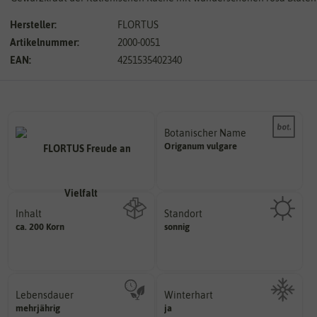
Hersteller:
FLORTUS
Artikelnummer:
2000-0051
EAN:
4251535402340
Botanischer Name
Bestimmung der Pflanze.
Origanum
vulgare
Namen zur eindeutigen
Der botanische (lateinische)
Inhalt
Standort
sonnig, vollsonnig)
ca. 200 Korn
sonnig
Wie viel ist enthalten
Pflanze? (schattig, halbschattig,
Wie viel Licht benötigt die
Lebensdauer
Winterhart
mehrjährig.
mehrjährig
ja
Probleme überwintern können.
einjährig, zweijährig oder