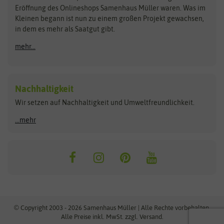
Blumicorn
Fertil
Schnäppchen
Eröffnung des Onlineshops Samenhaus Müller waren. Was im
Kleinen begann ist nun zu einem großen Projekt gewachsen,
Bûten Birds
Flora Elite
Anzucht & Gartenzubehör
in dem es mehr als Saatgut gibt.
Bûten Home
Flora Elite Blumenzwiebeln
mehr...
Anzuchtschalen
Buzzy Seeds
Flora Fantastica
Anzuchttöpfe
Buzzy Gifts
Florex
Folien, Vliese und Netze
Growblocks, Erde & Dünger
Carl Pabst
Nachhaltigkeit
Heizmatte & Heizkabel
Wir setzen auf Nachhaltigkeit und Umweltfreundlichkeit.
Florissa
Hortitops
Kokos-Quelltabletten
Zimmergewächshaus
Flortis
Jansen Zaden
...mehr
FLORTUS
Jiffy
Gemüsesamen
Franchi Sementi
JUB Holland
Bohnen & Erbsen
Frankonia Samen
Kent & Stowe
Gurkensamen
Kohlsamen
Garland
Kiepenkerl
Kürbissamen
Gardissimo
kixx
Lauchsamen
© Copyright 2003 - 2026 Samenhaus Müller | Alle Rechte vorbehalten.
Maissamen
Alle Preise inkl. MwSt. zzgl. Versand.
GEVO
Küpper
Möhrensamen