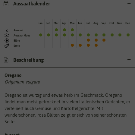
Aussaatkalender
Jan.
Feb.
Mär.
Apr.
Mai
Jun.
Jul.
Aug.
Sep.
Okt.
Nov.
Dez.
Aussaat
Aussaat Haus
Blüte
Ernte
Beschreibung
Oregano
Origanum vulgare
Oregano ist würzig und etwas herb im Geschmack. Oregano
ﬁndet man meist getrocknet in vielen italienischen Gerichten, er
verfeinert auch Gemüse und Kartoffelgerichte. Mit
wunderschönen, rosa Blüten zeigt er sich von seiner schönsten
Seite.
Aussaat