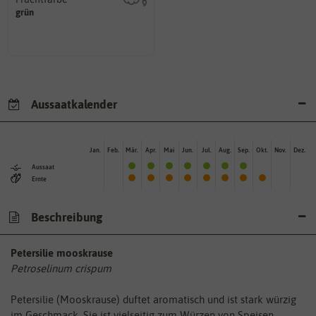
hat.
grün
sie nach dem Reifungsprozess
Die Farbe der reifen Frucht, die
Aussaatkalender
Jan.
Feb.
Mär.
Apr.
Mai
Jun.
Jul.
Aug.
Sep.
Okt.
Nov.
Dez.
Aussaat
Ernte
Beschreibung
Petersilie mooskrause
Petroselinum crispum
Petersilie (Mooskrause) duftet aromatisch und ist stark würzig
im Geschmack. Sie ist vielseitig zum Würzen von Speisen