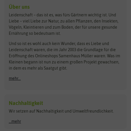
Kräutersamen
Benary
Dobar
Über uns
Loretta-Rasen
Bingenheimer Saatgut
Dürr-Samen
Leidenschaft – das ist es, was fürs Gärtnern wichtig ist. Und
Obstsamen
Liebe – viel Liebe zur Natur, zu allen Pflanzen, den Insekten,
Pilzbrut
BioBalu
elho
Vögeln, Kleintieren und zum Boden, der für unsere gesunde
Rasensamen
Ernährung so bedeutsam ist.
Bionana
Eschenfelder
Steckzwiebeln
Zimmer & Kübelpflanzen
Und so ist es wohl auch kein Wunder, dass es Liebe und
BIOWOL
Feldsaaten Freudenberger
Kataloge
Leidenschaft waren, die im Jahr 2003 die Grundlage für die
Blumicorn
Fertil
Schnäppchen
Eröffnung des Onlineshops Samenhaus Müller waren. Was im
Kleinen begann ist nun zu einem großen Projekt gewachsen,
Bûten Birds
Flora Elite
Anzucht & Gartenzubehör
in dem es mehr als Saatgut gibt.
Bûten Home
Flora Elite Blumenzwiebeln
mehr...
Anzuchtschalen
Buzzy Seeds
Flora Fantastica
Anzuchttöpfe
Buzzy Gifts
Florex
Folien, Vliese und Netze
Growblocks, Erde & Dünger
Carl Pabst
Nachhaltigkeit
Heizmatte & Heizkabel
Wir setzen auf Nachhaltigkeit und Umweltfreundlichkeit.
Florissa
Hortitops
Kokos-Quelltabletten
Zimmergewächshaus
Flortis
Jansen Zaden
...mehr
FLORTUS
Jiffy