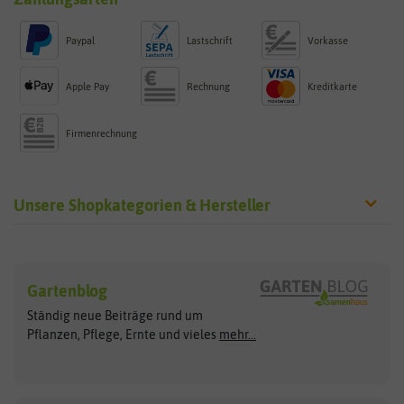
Paypal
Lastschrift
Vorkasse
Apple Pay
Rechnung
Kreditkarte
Firmenrechnung
Unsere Shopkategorien & Hersteller
Sämereien
Hersteller
Blumensamen
Gartenblog
Exotische Samen
Arche Noah
Clever Pots
Ständig neue Beiträge rund um
Gemüsesamen
ASB Greenworld
COMPO
Pflanzen, Pflege, Ernte und vieles
mehr...
Gründünger
Keimsprossen
Austrosaat
Culinaris
Kiloware
baza
De Bolster Bio-Samen
Kleintiersaaten