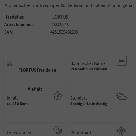
Aromatisches, stark würziges Küchenkraut mit hohem Vitamingehalt
Hersteller:
FLORTUS
Artikelnummer:
2000-0046
EAN:
4251535402296
Botanischer Name
Bestimmung der Pflanze.
Petroselinum
crispum
Namen zur eindeutigen
Der botanische (lateinische)
Inhalt
Standort
sonnig, vollsonnig)
ca. 250 Korn
Sonnig / Halbschattig
Wie viel ist enthalten
Pflanze? (schattig, halbschattig,
Wie viel Licht benötigt die
Lebensdauer
Winterhart