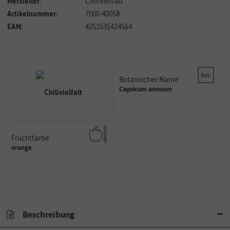
Hersteller:
Chilivielfalt
Artikelnummer:
7000-40058
EAN:
4251535424564
Botanischer Name
Bestimmung der Pflanze.
Capsicum
annuum
Namen zur eindeutigen
Der botanische (lateinische)
Fruchtfarbe
hat.
orange
sie nach dem Reifungsprozess
Die Farbe der reifen Frucht, die
Beschreibung