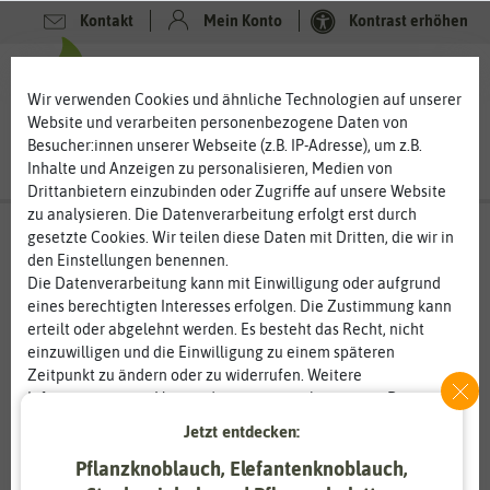
Kontakt
Mein Konto
Kontrast erhöhen
0
0
Wir verwenden Cookies und ähnliche Technologien auf unserer
Website und verarbeiten personenbezogene Daten von
Besucher:innen unserer Webseite (z.B. IP-Adresse), um z.B.
Inhalte und Anzeigen zu personalisieren, Medien von
Drittanbietern einzubinden oder Zugriffe auf unsere Website
zu analysieren. Die Datenverarbeitung erfolgt erst durch
gesetzte Cookies. Wir teilen diese Daten mit Dritten, die wir in
den Einstellungen benennen.
Die Datenverarbeitung kann mit Einwilligung oder aufgrund
eines berechtigten Interesses erfolgen. Die Zustimmung kann
erteilt oder abgelehnt werden. Es besteht das Recht, nicht
einzuwilligen und die Einwilligung zu einem späteren
Zeitpunkt zu ändern oder zu widerrufen. Weitere
Informationen zur Verwendung personenbezogener Daten und
den Diensten erklären wir in unserer
Daten­schutz­erklärung
.
Jetzt entdecken:
Pflanzknoblauch, Elefantenknoblauch,
Essenziell
Statistik