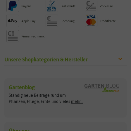
Paypal
Lastschrift
Vorkasse
Apple Pay
Rechnung
Kreditkarte
Firmenrechnung
Unsere Shopkategorien & Hersteller
Sämereien
Hersteller
Blumensamen
Gartenblog
Exotische Samen
Arche Noah
Clever Pots
Ständig neue Beiträge rund um
Gemüsesamen
ASB Greenworld
COMPO
Pflanzen, Pflege, Ernte und vieles
mehr...
Gründünger
Keimsprossen
Austrosaat
Culinaris
Kiloware
baza
De Bolster Bio-Samen
Kleintiersaaten
Kräutersamen
Benary
Dobar