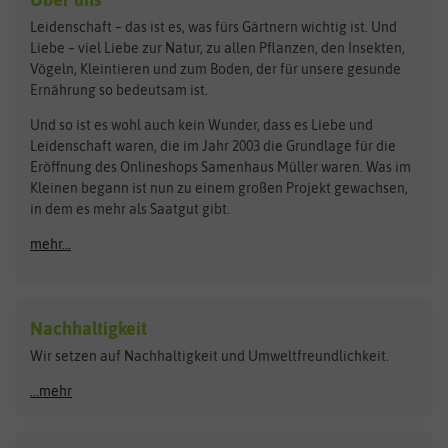
Über uns
Loretta-Rasen
Bingenheimer Saatgut
Dürr-Samen
Leidenschaft – das ist es, was fürs Gärtnern wichtig ist. Und
Obstsamen
Liebe – viel Liebe zur Natur, zu allen Pflanzen, den Insekten,
Pilzbrut
BioBalu
elho
Vögeln, Kleintieren und zum Boden, der für unsere gesunde
Rasensamen
Ernährung so bedeutsam ist.
Bionana
Eschenfelder
Steckzwiebeln
Zimmer & Kübelpflanzen
Und so ist es wohl auch kein Wunder, dass es Liebe und
BIOWOL
Feldsaaten Freudenberger
Kataloge
Leidenschaft waren, die im Jahr 2003 die Grundlage für die
Blumicorn
Fertil
Schnäppchen
Eröffnung des Onlineshops Samenhaus Müller waren. Was im
Kleinen begann ist nun zu einem großen Projekt gewachsen,
Bûten Birds
Flora Elite
Anzucht & Gartenzubehör
in dem es mehr als Saatgut gibt.
Bûten Home
Flora Elite Blumenzwiebeln
mehr...
Anzuchtschalen
Buzzy Seeds
Flora Fantastica
Anzuchttöpfe
Buzzy Gifts
Florex
Folien, Vliese und Netze
Growblocks, Erde & Dünger
Carl Pabst
Nachhaltigkeit
Heizmatte & Heizkabel
Wir setzen auf Nachhaltigkeit und Umweltfreundlichkeit.
Florissa
Hortitops
Kokos-Quelltabletten
Zimmergewächshaus
Flortis
Jansen Zaden
...mehr
FLORTUS
Jiffy
Gemüsesamen