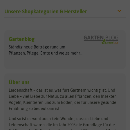
Unsere Shopkategorien & Hersteller
Sämereien
Hersteller
Blumensamen
Gartenblog
Exotische Samen
Arche Noah
Clever Pots
Ständig neue Beiträge rund um
Gemüsesamen
ASB Greenworld
COMPO
Pflanzen, Pflege, Ernte und vieles
mehr...
Gründünger
Keimsprossen
Austrosaat
Culinaris
Kiloware
baza
De Bolster Bio-Samen
Kleintiersaaten
Kräutersamen
Benary
Dobar
Über uns
Loretta-Rasen
Bingenheimer Saatgut
Dürr-Samen
Leidenschaft – das ist es, was fürs Gärtnern wichtig ist. Und
Obstsamen
Liebe – viel Liebe zur Natur, zu allen Pflanzen, den Insekten,
Pilzbrut
BioBalu
elho
Vögeln, Kleintieren und zum Boden, der für unsere gesunde
Rasensamen
Ernährung so bedeutsam ist.
Bionana
Eschenfelder
Steckzwiebeln
Zimmer & Kübelpflanzen
Und so ist es wohl auch kein Wunder, dass es Liebe und
BIOWOL
Feldsaaten Freudenberger
Kataloge
Leidenschaft waren, die im Jahr 2003 die Grundlage für die
Blumicorn
Fertil