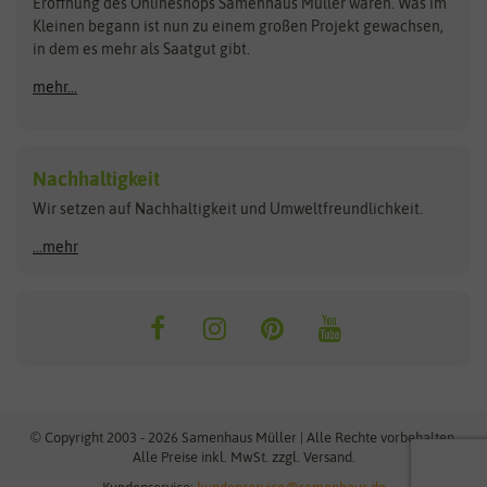
Schnäppchen
Eröffnung des Onlineshops Samenhaus Müller waren. Was im
Kleinen begann ist nun zu einem großen Projekt gewachsen,
Bûten Birds
Flora Elite
Anzucht & Gartenzubehör
in dem es mehr als Saatgut gibt.
Bûten Home
Flora Elite Blumenzwiebeln
mehr...
Anzuchtschalen
Buzzy Seeds
Flora Fantastica
Anzuchttöpfe
Buzzy Gifts
Florex
Folien, Vliese und Netze
Growblocks, Erde & Dünger
Carl Pabst
Nachhaltigkeit
Heizmatte & Heizkabel
Wir setzen auf Nachhaltigkeit und Umweltfreundlichkeit.
Florissa
Hortitops
Kokos-Quelltabletten
Zimmergewächshaus
Flortis
Jansen Zaden
...mehr
FLORTUS
Jiffy
Gemüsesamen
Franchi Sementi
JUB Holland
Bohnen & Erbsen
Frankonia Samen
Kent & Stowe
Gurkensamen
Kohlsamen
Garland
Kiepenkerl
Kürbissamen
Gardissimo
kixx
Lauchsamen
© Copyright 2003 - 2026 Samenhaus Müller | Alle Rechte vorbehalten.
Maissamen
Alle Preise inkl. MwSt. zzgl. Versand.
GEVO
Küpper
Möhrensamen