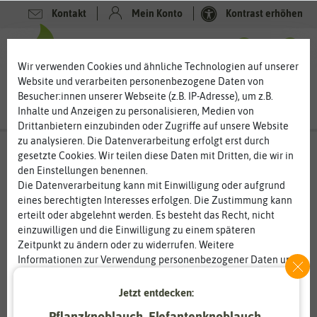
Kontakt
Mein Konto
Kontrast erhöhen
0
0
Wir verwenden Cookies und ähnliche Technologien auf unserer
Website und verarbeiten personenbezogene Daten von
Besucher:innen unserer Webseite (z.B. IP-Adresse), um z.B.
Inhalte und Anzeigen zu personalisieren, Medien von
Drittanbietern einzubinden oder Zugriffe auf unsere Website
zu analysieren. Die Datenverarbeitung erfolgt erst durch
gesetzte Cookies. Wir teilen diese Daten mit Dritten, die wir in
den Einstellungen benennen.
%
50
-
Die Datenverarbeitung kann mit Einwilligung oder aufgrund
eines berechtigten Interesses erfolgen. Die Zustimmung kann
erteilt oder abgelehnt werden. Es besteht das Recht, nicht
einzuwilligen und die Einwilligung zu einem späteren
Zeitpunkt zu ändern oder zu widerrufen. Weitere
Informationen zur Verwendung personenbezogener Daten und
den Diensten erklären wir in unserer
Daten­schutz­erklärung
.
Jetzt entdecken:
Essenziell
Statistik
Pflanzknoblauch, Elefantenknoblauch,