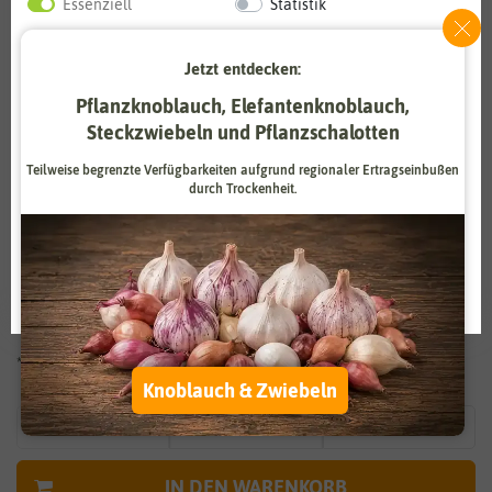
Essenziell
Statistik
Zahlungsdienstleister
Marketing
Jetzt entdecken:
Externe Medien
Funktional
Pflanzknoblauch, Elefantenknoblauch,
Steckzwiebeln und Pflanzschalotten
Weitere Einstellungen
Vergrößern durch berühren
Teilweise begrenzte Verfügbarkeiten aufgrund regionaler Ertragseinbußen
Alle akzeptieren
durch Trockenheit.
PAUL POTATO Kartoffelturm Starter
Alle ablehnen
Set anthrazit (4 Etagen)
Auswahl akzeptieren
49,90 €
*
* inkl. 19% MwSt. zzgl.
Versandkosten
Knoblauch & Zwiebeln
IN DEN WARENKORB