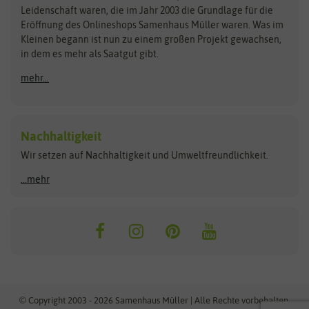
Kataloge
Leidenschaft waren, die im Jahr 2003 die Grundlage für die
Blumicorn
Fertil
Schnäppchen
Eröffnung des Onlineshops Samenhaus Müller waren. Was im
Kleinen begann ist nun zu einem großen Projekt gewachsen,
Bûten Birds
Flora Elite
Anzucht & Gartenzubehör
in dem es mehr als Saatgut gibt.
Bûten Home
Flora Elite Blumenzwiebeln
mehr...
Anzuchtschalen
Buzzy Seeds
Flora Fantastica
Anzuchttöpfe
Buzzy Gifts
Florex
Folien, Vliese und Netze
Growblocks, Erde & Dünger
Carl Pabst
Nachhaltigkeit
Heizmatte & Heizkabel
Wir setzen auf Nachhaltigkeit und Umweltfreundlichkeit.
Florissa
Hortitops
Kokos-Quelltabletten
Zimmergewächshaus
Flortis
Jansen Zaden
...mehr
FLORTUS
Jiffy
Gemüsesamen
Franchi Sementi
JUB Holland
Bohnen & Erbsen
Frankonia Samen
Kent & Stowe
Gurkensamen
Kohlsamen
Garland
Kiepenkerl
Kürbissamen
Gardissimo
kixx
Lauchsamen
© Copyright 2003 - 2026 Samenhaus Müller | Alle Rechte vorbehalten.
Maissamen