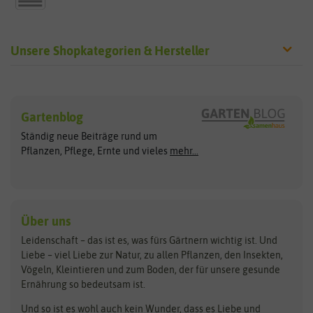
Unsere Shopkategorien & Hersteller
Sämereien
Hersteller
Blumensamen
Gartenblog
Exotische Samen
Arche Noah
Clever Pots
Ständig neue Beiträge rund um
Gemüsesamen
ASB Greenworld
COMPO
Pflanzen, Pflege, Ernte und vieles
mehr...
Gründünger
Keimsprossen
Austrosaat
Culinaris
Kiloware
baza
De Bolster Bio-Samen
Kleintiersaaten
Kräutersamen
Benary
Dobar
Über uns
Loretta-Rasen
Bingenheimer Saatgut
Dürr-Samen
Leidenschaft – das ist es, was fürs Gärtnern wichtig ist. Und
Obstsamen
Liebe – viel Liebe zur Natur, zu allen Pflanzen, den Insekten,
Pilzbrut
BioBalu
elho
Vögeln, Kleintieren und zum Boden, der für unsere gesunde
Rasensamen
Ernährung so bedeutsam ist.
Bionana
Eschenfelder
Steckzwiebeln
Zimmer & Kübelpflanzen
Und so ist es wohl auch kein Wunder, dass es Liebe und
BIOWOL
Feldsaaten Freudenberger